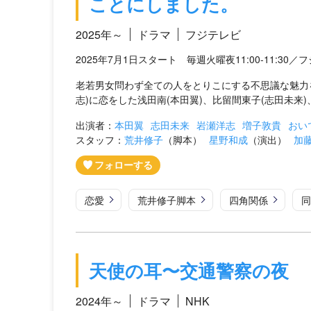
ことにしました。
2025年～
ドラマ
フジテレビ
2025年7月1日スタート 毎週火曜夜11:00-11:30
老若男女問わず全ての人をとりこにする不思議な魅力を
志)に恋をした浅田南(本田翼)、比留間東子(志田未来)、
出演者：
本田翼
志田未来
岩瀬洋志
増子敦貴
おい
スタッフ：
荒井修子
（脚本）
星野和成
（演出）
加
恋愛
荒井修子脚本
四角関係
同
天使の耳〜交通警察の夜
2024年～
ドラマ
NHK