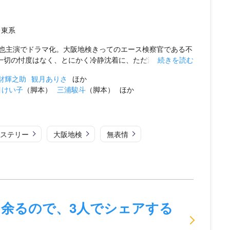
レ東系
也主演でドラマ化。大阪地検きってのエース検察官である不
一切の忖度はなく、とにかく冷静沈着に、ただ淡々と...
続きを読む
財輝之助
観月ありさ
ほか
目けい子
（脚本）
三浦駿斗
（脚本）
ほか
ステリー
大阪地検
無表情
余るので、3人でシェアする