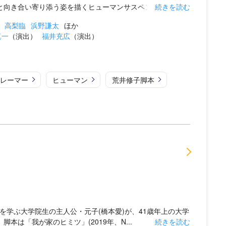
と向き合い寄り添う姿を描くヒューマンサスペンス。...
続きを読む
高梨臨
浜野謙太
ほか
真一
（演出）
福井充広
（演出）
レーマー
ヒューマン
荒井修子脚本
を学ぶ大学院生の主人公・元子(橋本愛)が、41歳年上の大学
本は「我が家のヒミツ」(2019年、N...
続きを読む