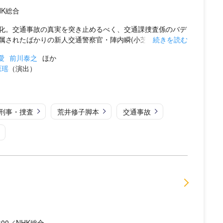
HK総合
化。交通事故の真実を突き止めるべく、交通課捜査係のバデ
されたばかりの新人交通警察官・陣内瞬(小芝風花)...
続きを読む
愛
前川泰之
ほか
原瑶
（演出）
刑事・捜査
荒井修子脚本
交通事故
:00／NHK総合