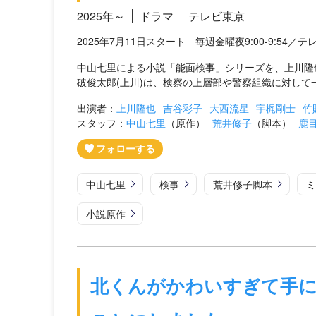
2025年～
ドラマ
テレビ東京
2025年7月11日スタート 毎週金曜夜9:00-9:54／テ
中山七里による小説「能面検事」シリーズを、上川隆
破俊太郎(上川)は、検察の上層部や警察組織に対して
出演者：
上川隆也
吉谷彩子
大西流星
宇梶剛士
竹
スタッフ：
中山七里
（原作）
荒井修子
（脚本）
鹿
中山七里
検事
荒井修子脚本
ミ
小説原作
北くんがかわいすぎて手に