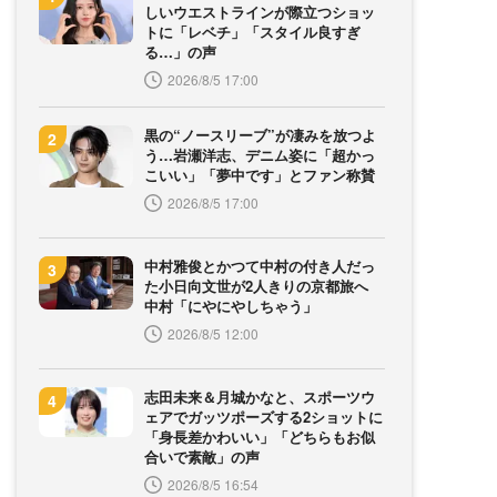
しいウエストラインが際立つショッ
トに「レベチ」「スタイル良すぎ
る…」の声
2026/8/5 17:00
黒の“ノースリーブ”が凄みを放つよ
う…岩瀬洋志、デニム姿に「超かっ
こいい」「夢中です」とファン称賛
2026/8/5 17:00
中村雅俊とかつて中村の付き人だっ
た小日向文世が2人きりの京都旅へ
中村「にやにやしちゃう」
2026/8/5 12:00
志田未来＆月城かなと、スポーツウ
ェアでガッツポーズする2ショットに
「身長差かわいい」「どちらもお似
合いで素敵」の声
2026/8/5 16:54