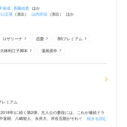
平泉成
斉藤由貴
ほか
谷口正晃
（演出）
山内宗信
（演出）
ほか
ロザリーナ
恋愛
BSプレミアム
大林利江子脚本
漫画原作
Sプレミアム
2018年)に続く第2弾。主人公の妻役には、これが連続ドラ
直樹、八嶋智人、永井大、岸谷五朗がそれぞれ...
続きを読む