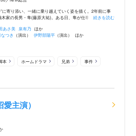
”に寄り添い、一緒に乗り越えていく姿を描く。2年前に事
家の長男・隼(藤原大祐)。ある日、隼が仕事か...
続きを読む
田あさ美
泉有乃
ほか
田なつき
（演出）
伊野部陽平
（演出）
ほか
脚本
ホームドラマ
兄弟
事件
沼愛主演）
か