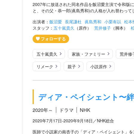
2007年に放送された同名作品を飯沼愛主演で令和版
と、その父・恭一郎(眞島秀和)の人格が入れ替わってし
出演者：
飯沼愛
長尾謙杜
眞島秀和
小栗有以
松本
スタッフ：
五十嵐貴久
（原作）
荒井修子
（脚本）
五十嵐貴久
家族・ファミリー
荒井修
リメーク
親子
小説原作
ディア・ペイシェント〜
2020年～
ドラマ
NHK
2020年7月17日-2020年9月18日／NHK総合
医師で小説家の南杏子の「ディア・ペイシェント」を