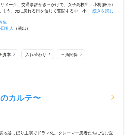
にリメーク。交通事故がきっかけで、女子高校生・小梅(飯沼)
まう。元に戻れる日を信じて奮闘する中、小...
続きを読む
怜生
松田礼人
（演出）
子脚本
入れ替わり
三角関係
絆のカルテ〜
貫地谷しほり主演でドラマ化。クレーマー患者たちに悩む医