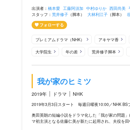
出演者：
橋本愛
工藤阿須加
中村ゆりか
西田尚美
スタッフ：
荒井修子
（脚本）
大林利江子
（脚本）
プレミアムドラマ（NHK）
アキヤマ香
大学院生
年の差
荒井修子脚本
我が家のヒミツ
2019年
ドラマ
NHK
2019年3月3日スタート 毎週日曜夜10:00／NHK B
奥田英朗の短編小説をドラマ化した「我が家の問題」(
マ初主演となる佐藤仁美が新たに起用され、夫役を田中