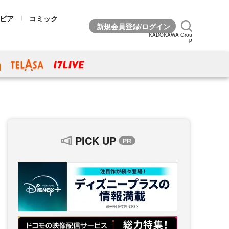
ビア
コミック
KADOKAWA Grou
p
PICK UP