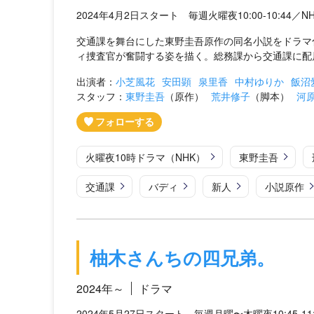
2024年4月2日スタート 毎週火曜夜10:00-10:44／N
交通課を舞台にした東野圭吾原作の同名小説をドラマ
ィ捜査官が奮闘する姿を描く。総務課から交通課に配属
出演者：
小芝風花
安田顕
泉里香
中村ゆりか
飯沼
スタッフ：
東野圭吾
（原作）
荒井修子
（脚本）
河
火曜夜10時ドラマ（NHK）
東野圭吾
交通課
バディ
新人
小説原作
柚木さんちの四兄弟。
2024年～
ドラマ
2024年5月27日スタート 毎週月曜〜木曜夜10:45-11