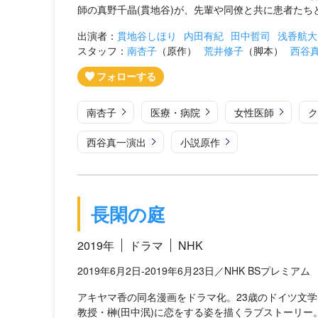
師の真野千晶(貫地谷)が、先輩や同僚と共に患者たち
出演者：
貫地谷しほり
内田有紀
田中哲司
浅香航大
スタッフ：
南杏子
（原作）
荒井修子
（脚本）
西谷
南杏子
医療・病院
女性医師
ク
西谷真一演出
小説原作
長閑の庭
2019年
ドラマ
NHK
2019年6月2日-2019年6月23日／NHK BSプレミアム
アキヤマ香の同名漫画をドラマ化。23歳のドイツ文学
教授・榊(田中泯)に恋をする姿を描くラブストーリー。脚