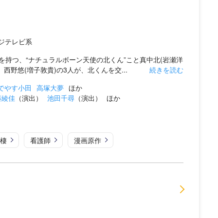
／フジテレビ系
持つ、“ナチュラルボーン天使の北くん”こと真中北(岩瀬洋
西野悠(増子敦貴)の3人が、北くんを交...
続きを読む
でやす小田
高塚大夢
ほか
藤綾佳
（演出）
池田千尋
（演出）
ほか
棲
看護師
漫画原作