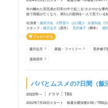
年の離れた四兄弟が日常の中で起こる“ささやかな事件
故で両親が亡くなり、弟3人の面倒を一人で見ている柚木
出演者：
藤原大祐
大野遥斗
山口暖人
永瀬矢紘
臼
スタッフ：
藤沢志月
（原作）
荒井修子
（脚本）
瀬
藤沢志月
家族・ファミリー
荒井修子
漫画原作
パパとムスメの7日間（飯
2022年～
ドラマ
TBS
2022年7月26日スタート 毎週火曜深夜0:58／TBSほ