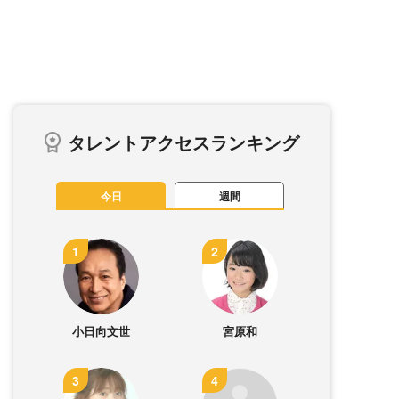
タレントアクセスランキング
今日
週間
小日向文世
宮原和