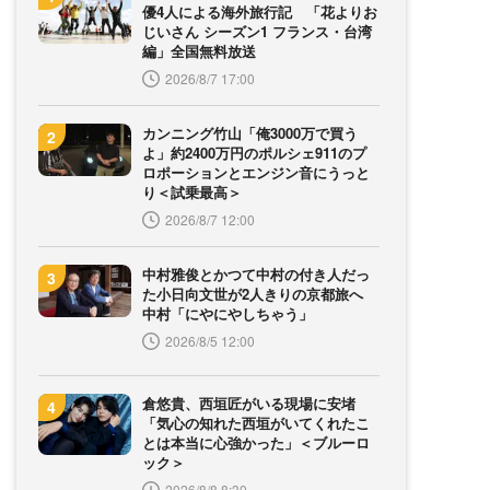
優4人による海外旅行記 「花よりお
じいさん シーズン1 フランス・台湾
編」全国無料放送
2026/8/7 17:00
カンニング竹山「俺3000万で買う
よ」約2400万円のポルシェ911のプ
ロポーションとエンジン音にうっと
り＜試乗最高＞
2026/8/7 12:00
中村雅俊とかつて中村の付き人だっ
た小日向文世が2人きりの京都旅へ
中村「にやにやしちゃう」
2026/8/5 12:00
倉悠貴、西垣匠がいる現場に安堵
「気心の知れた西垣がいてくれたこ
とは本当に心強かった」＜ブルーロ
ック＞
2026/8/8 8:30