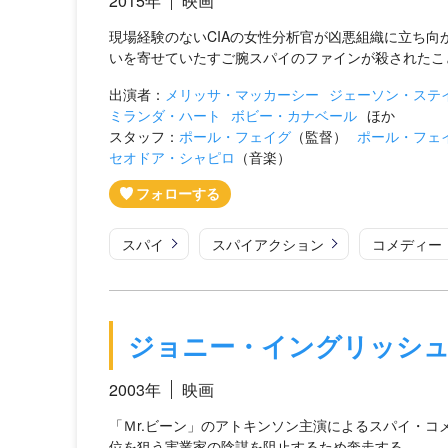
2015年
映画
現場経験のないCIAの女性分析官が凶悪組織に立ち向
いを寄せていたすご腕スパイのファインが殺されたこと
出演者：
メリッサ・マッカーシー
ジェーソン・ステ
ミランダ・ハート
ボビー・カナベール
ほか
スタッフ：
ポール・フェイグ
（監督）
ポール・フェ
セオドア・シャピロ
（音楽）
スパイ
スパイアクション
コメディー
ジョニー・イングリッシ
2003年
映画
「Ｍr.ビーン」のアトキンソン主演によるスパイ・
位を狙う実業家の陰謀を阻止するため奔走する。