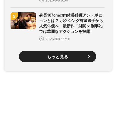
身長187cmの肉体美俳優アン・ボヒ
ョンとは？ ボクシング有望選手から
人気俳優へ 最新作「財閥 x 刑事2」
では華麗なアクションを披露
2026/8/8 11:10
もっと見る