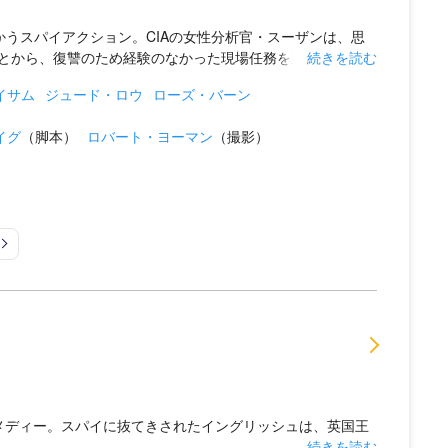
かうスパイアクション。CIAの女性分析官・スーザンは、思
から、復讐のため経験のなかった現場任務を志願...
続きを読む
イサム
ジュード・ロウ
ローズ・バーン
イグ
（脚本）
ロバート・ヨーマン
（撮影）
ュ
コメディー。スパイに抜てきされたイングリッシュは、英国王
続きを読む