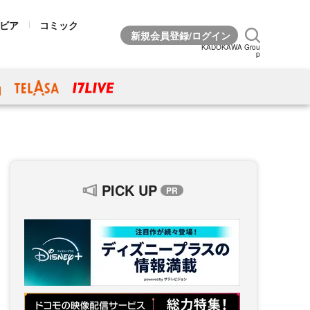
ビア
コミック
KADOKAWA Grou
p
PICK UP