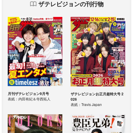
ザテレビジョンの刊行物
月刊ザテレビジョン9月号
ザテレビジョンお正月超特大号 2
表紙：内田有紀＆寺西拓人
026
表紙：Travis Japan