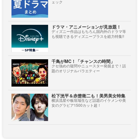
ェック
ドラマ・アニメーションが見放題！
ディズニー作品はもちろん国内外のドラマ等
も視聴できるディズニープラスを総力特集!!
千鳥がMC！「チャンスの時間」
クセ強めの疑問やニュースター発掘まで！話
題のオリジナルバラエティー
松下洸平＆赤楚衛二も！美男美女特集
横浜流星や板垣瑞生など話題のイケメンや美
女のグラビア1500カット超！