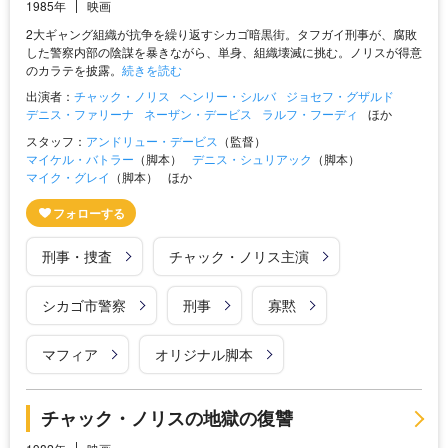
1985年
映画
2大ギャング組織が抗争を繰り返すシカゴ暗黒街。タフガイ刑事が、腐敗
した警察内部の陰謀を暴きながら、単身、組織壊滅に挑む。ノリスが得意
のカラテを披露。
続きを読む
出演者：
チャック・ノリス
ヘンリー・シルバ
ジョセフ・グザルド
デニス・ファリーナ
ネーザン・デービス
ラルフ・フーディ
ほか
スタッフ：
アンドリュー・デービス
（監督）
マイケル・バトラー
（脚本）
デニス・シュリアック
（脚本）
マイク・グレイ
（脚本）
ほか
刑事・捜査
チャック・ノリス主演
シカゴ市警察
刑事
寡黙
マフィア
オリジナル脚本
チャック・ノリスの地獄の復讐