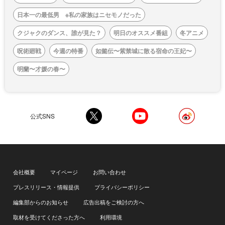
日本一の最低男 ※私の家族はニセモノだった
クジャクのダンス、誰が見た？
明日のオススメ番組
冬アニメ
呪術廻戦
今週の特番
如懿伝〜紫禁城に散る宿命の王妃〜
明蘭〜才媛の春〜
公式SNS
会社概要
マイページ
お問い合わせ
プレスリリース・情報提供
プライバシーポリシー
編集部からのお知らせ
広告出稿をご検討の方へ
取材を受けてくださった方へ
利用環境