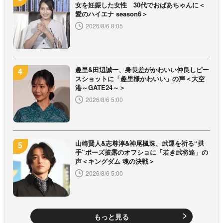
女を妊娠した女性 30代でおばあちゃんに＜
愛のハイエナ season6＞
2026/8/6 8:05
趣里&田辺誠一、身長差がかわいい仲良しピー
スショットに「趣里様かわいい」の声＜大空
港～GATE24～＞
2026/8/6 5:00
山崎賢人&志尊淳&神尾楓珠、武運を祈る“拱
手”ポーズ披露のオフショに「若き武将達」の
声＜キングダム 魂の決戦＞
2026/8/6 5:00
もっと見る