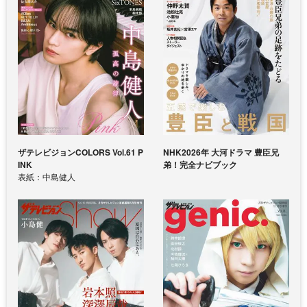
ザテレビジョンCOLORS Vol.61 P
NHK2026年 大河ドラマ 豊臣兄
INK
弟！完全ナビブック
表紙：中島健人