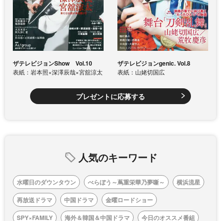
ザテレビジョンShow Vol.10
ザテレビジョンgenic. Vol.8
表紙：岩本照×深澤辰哉×宮舘涼太
表紙：山姥切国広
プレゼントに応募する
人気のキーワード
水曜日のダウンタウン
べらぼう～蔦重栄華乃夢噺～
横浜流星
再放送ドラマ
中国ドラマ
金曜ロードショー
SPY×FAMILY
海外＆韓国＆中国ドラマ
今日のオススメ番組