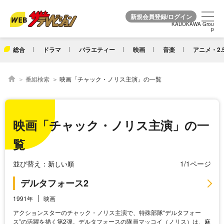
KADOKAWA Grou
KADOKAWA Grou
p
p
総合
ドラマ
バラエティー
映画
音楽
アニメ・2.
番組検索
映画「チャック・ノリス主演」の一覧
映画「チャック・ノリス主演」の一
覧
並び替え：
1/1ページ
デルタフォース2
1991年
映画
アクションスターのチャック・ノリス主演で、特殊部隊“デルタフォー
ス”の活躍を描く第2弾。デルタフォースの隊員マッコイ（ノリス）は、麻