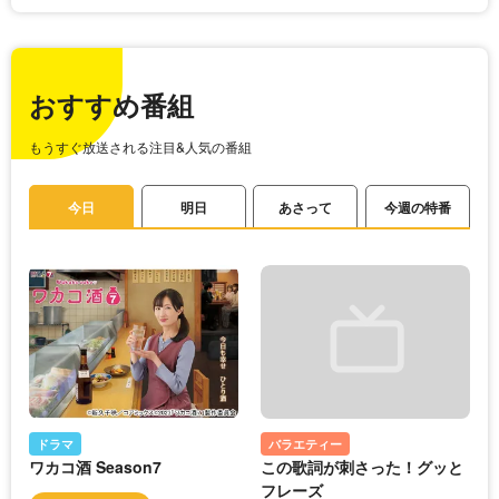
おすすめ番組
もうすぐ放送される注目&人気の番組
今日
明日
あさって
今週の特番
ドラマ
バラエティー
ワカコ酒 Season7
この歌詞が刺さった！グッと
フレーズ