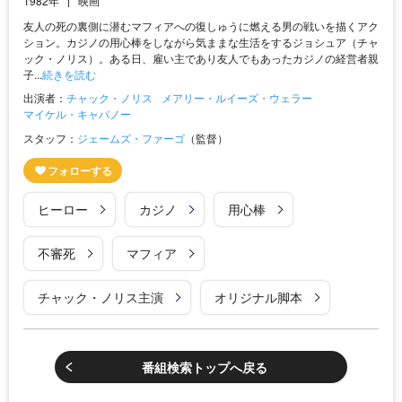
1982年
映画
友人の死の裏側に潜むマフィアへの復しゅうに燃える男の戦いを描くアク
ション。カジノの用心棒をしながら気ままな生活をするジョシュア（チャ
ック・ノリス）。ある日、雇い主であり友人でもあったカジノの経営者親
子...
続きを読む
出演者：
チャック・ノリス
メアリー・ルイーズ・ウェラー
マイケル・キャバノー
スタッフ：
ジェームズ・ファーゴ
（監督）
ヒーロー
カジノ
用心棒
不審死
マフィア
チャック・ノリス主演
オリジナル脚本
番組検索トップへ戻る