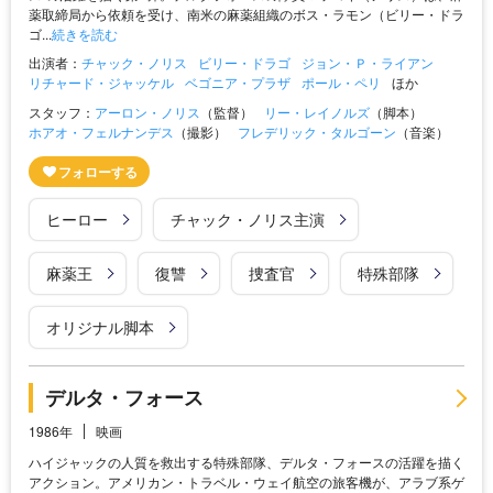
薬取締局から依頼を受け、南米の麻薬組織のボス・ラモン（ビリー・ドラ
ゴ...
続きを読む
出演者：
チャック・ノリス
ビリー・ドラゴ
ジョン・Ｐ・ライアン
リチャード・ジャッケル
ベゴニア・プラザ
ポール・ペリ
ほか
スタッフ：
アーロン・ノリス
（監督）
リー・レイノルズ
（脚本）
ホアオ・フェルナンデス
（撮影）
フレデリック・タルゴーン
（音楽）
ヒーロー
チャック・ノリス主演
麻薬王
復讐
捜査官
特殊部隊
オリジナル脚本
デルタ・フォース
1986年
映画
ハイジャックの人質を救出する特殊部隊、デルタ・フォースの活躍を描く
アクション。アメリカン・トラベル・ウェイ航空の旅客機が、アラブ系ゲ