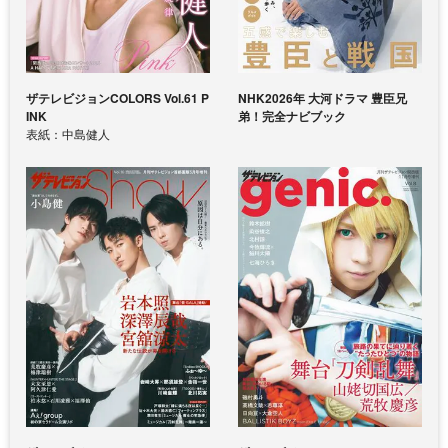
ザテレビジョンCOLORS Vol.61 P
NHK2026年 大河ドラマ 豊臣兄
INK
弟！完全ナビブック
表紙：中島健人