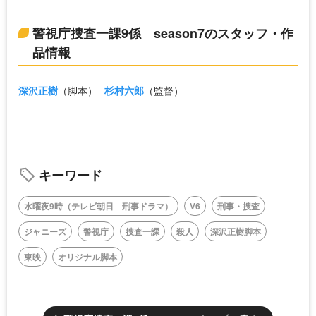
警視庁捜査一課9係 season7のスタッフ・作
品情報
深沢正樹
（脚本）
杉村六郎
（監督）
キーワード
水曜夜9時（テレビ朝日 刑事ドラマ）
V6
刑事・捜査
ジャニーズ
警視庁
捜査一課
殺人
深沢正樹脚本
東映
オリジナル脚本