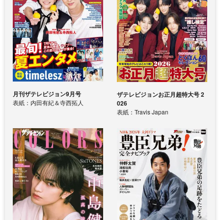
月刊ザテレビジョン9月号
ザテレビジョンお正月超特大号 2
表紙：内田有紀＆寺西拓人
026
表紙：Travis Japan