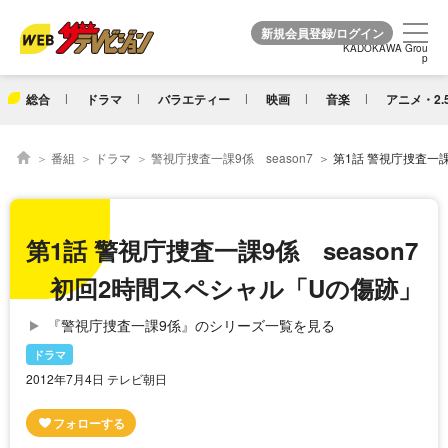
KADOKAWA Grou
KADOKAWA Grou
p
p
総合
ドラマ
バラエティー
映画
音楽
アニメ・2.
番組
ドラマ
警視庁捜査一課9係 season7
第1話 警視庁捜査一課9係 se
第1話 警視庁捜査一課9係 season7
初回2時間スペシャル「Uの傷跡」
『警視庁捜査一課9係』のシリーズ一覧を見る
ドラマ
2012年7月4日 テレビ朝日