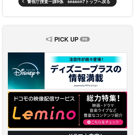
警視庁捜査一課9係 season7トップへ戻る
PICK UP