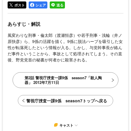
ポスト
シェア
送る
あらすじ・解説
風変わりな刑事・倫太郎（渡瀬恒彦）や若手刑事・浅輪（井ノ
原快彦）ら、9係の活躍を描く。9係に脱法ハーブを吸引した女
性が転落死したという情報が入る。しかし、与党幹事長が絡ん
だ事件ということから、事故として処理されてしまう。その直
後、野党党首の秘書が何者かに殺害される。
第2話 警視庁捜査一課9係 season7「殺人陶
器」 2012年7月11日
警視庁捜査一課9係 season7トップへ戻る
キャスト