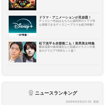
ドラマ・アニメーションが見放題！
ディズニー作品はもちろん国内外のドラマ等
も視聴できるディズニープラスを総力特集!!
松下洸平＆赤楚衛二も！美男美女特集
横浜流星や板垣瑞生など話題のイケメンや美
女のグラビア1500カット超！
ニュースランキング
2026年8月8日21:00