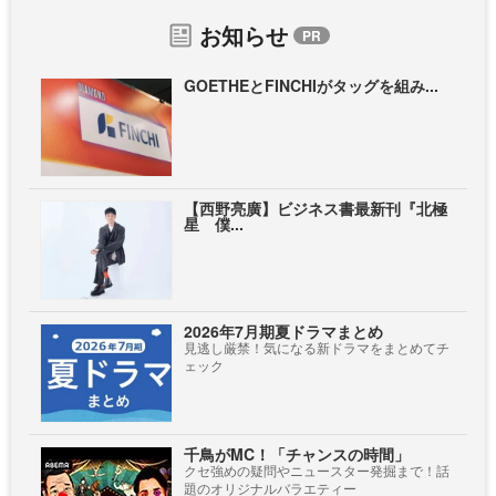
お知らせ
GOETHEとFINCHIがタッグを組み...
【西野亮廣】ビジネス書最新刊『北極
星 僕...
2026年7月期夏ドラマまとめ
見逃し厳禁！気になる新ドラマをまとめてチ
ェック
千鳥がMC！「チャンスの時間」
クセ強めの疑問やニュースター発掘まで！話
題のオリジナルバラエティー