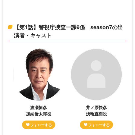
【第1話】警視庁捜査一課9係 season7の出
演者・キャスト
渡瀬恒彦
井ノ原快彦
加納倫太郎役
浅輪直樹役