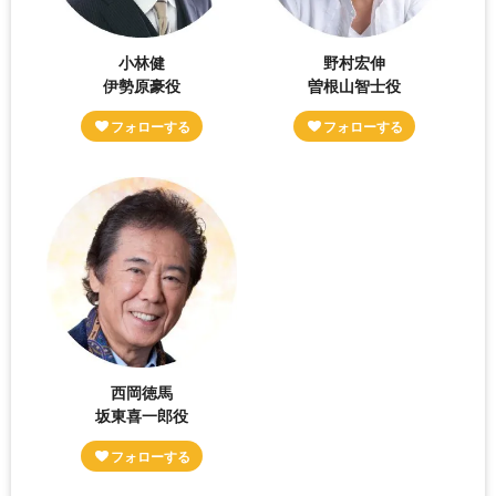
小林健
野村宏伸
伊勢原豪役
曽根山智士役
西岡徳馬
坂東喜一郎役