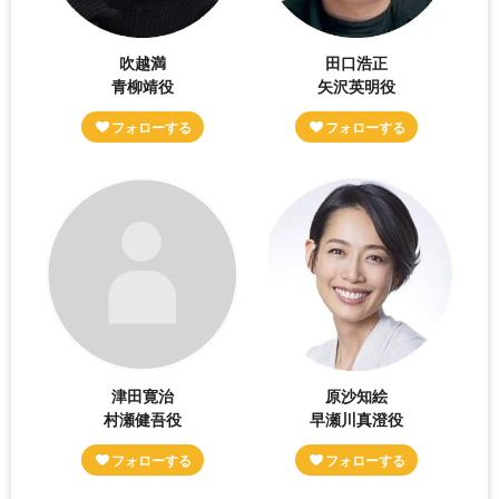
吹越満
田口浩正
青柳靖役
矢沢英明役
津田寛治
原沙知絵
村瀬健吾役
早瀬川真澄役