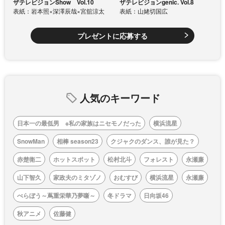
ザテレビジョンShow Vol.10
ザテレビジョンgenic. Vol.8
表紙：岩本照×深澤辰哉×宮舘涼太
表紙：山姥切国広
プレゼントに応募する
人気のキーワード
日本一の最低男 ※私の家族はニセモノだった
横浜流星
SnowMan
相棒 season23
クジャクのダンス、誰が見た？
赤楚衛二
ホットスポット
松村北斗
フォレスト
永瀬廉
山下智久
家政夫のミタゾノ
おむすび
横浜流星
永瀬廉
べらぼう～蔦重栄華乃夢噺～
冬ドラマ
日向坂46
秋アニメ
佐藤健