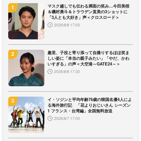
マスク越しでも伝わる満面の笑み…今田美桜
＆磯村勇斗＆トラウデン直美の3ショットに
「3人とも大好き」声＜クロスロード＞
2026/8/8 17:00
趣里、子役と寄り添って自撮りするほほ笑ま
しい姿に「本当の親子みたい」「やだ、かわ
いすぎる」の声＜大空港～GATE24～＞
2026/8/8 17:30
イ・ソジンと平均年齢76歳の韓国名優4人によ
る海外旅行記 「花よりおじいさん シーズン
1 フランス・台湾編」全国無料放送
2026/8/7 17:00