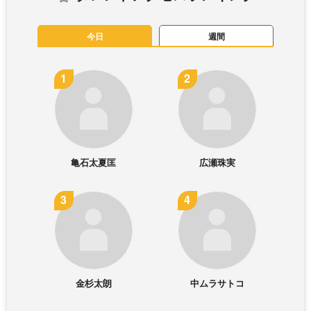
今日
週間
亀石太夏匡
広瀬珠実
金杉太朗
中ムラサトコ