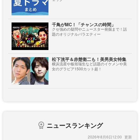
千鳥がMC！「チャンスの時間」
クセ強めの疑問やニュースター発掘まで！話
題のオリジナルバラエティー
松下洸平＆赤楚衛二も！美男美女特集
横浜流星や板垣瑞生など話題のイケメンや美
女のグラビア1500カット超！
ニュースランキング
2026年8月6日12:00