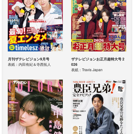
月刊ザテレビジョン9月号
ザテレビジョンお正月超特大号 2
表紙：内田有紀＆寺西拓人
026
表紙：Travis Japan