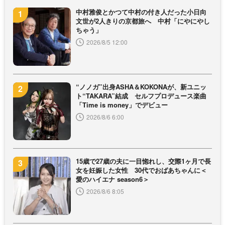
中村雅俊とかつて中村の付き人だった小日向
文世が2人きりの京都旅へ 中村「にやにやし
ちゃう」
2026/8/5 12:00
“ノノガ”出身ASHA＆KOKONAが、新ユニッ
ト“TAKARA”結成 セルフプロデュース楽曲
「Time is money」でデビュー
2026/8/6 6:00
15歳で27歳の夫に一目惚れし、交際1ヶ月で長
女を妊娠した女性 30代でおばあちゃんに＜
愛のハイエナ season6＞
2026/8/6 8:05