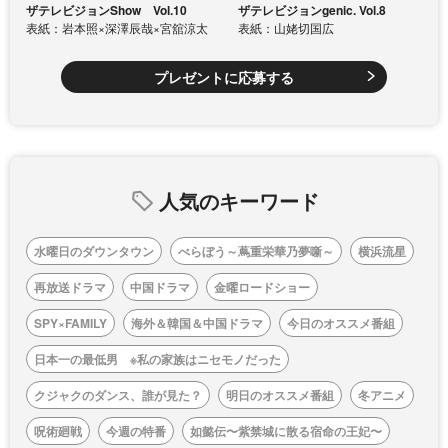
ザテレビジョンShow Vol.10
ザテレビジョンgenic. Vol.8
表紙：岩本照×深澤辰哉×宮舘涼太
表紙：山姥切国広
プレゼントに応募する
人気のキーワード
水曜日のダウンタウン
べらぼう～蔦重栄華乃夢噺～
横浜流星
再放送ドラマ
中国ドラマ
金曜ロードショー
SPY×FAMILY
海外＆韓国＆中国ドラマ
今日のオススメ番組
日本一の最低男 ※私の家族はニセモノだった
クジャクのダンス、誰が見た？
明日のオススメ番組
冬アニメ
呪術廻戦
今週の特番
如懿伝〜紫禁城に散る宿命の王妃〜