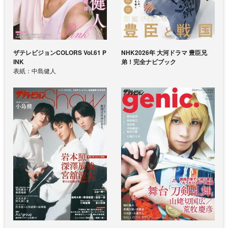
ザテレビジョンCOLORS Vol.61 P
NHK2026年 大河ドラマ 豊臣兄
INK
弟！完全ナビブック
表紙：中島健人