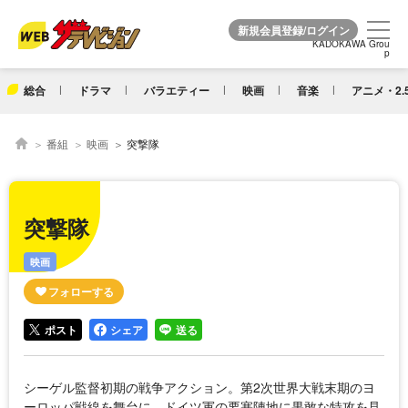
KADOKAWA Grou
KADOKAWA Grou
p
p
総合
ドラマ
バラエティー
映画
音楽
アニメ・2.
番組
映画
突撃隊
突撃隊
映画
ポスト
シェア
送る
シーゲル監督初期の戦争アクション。第2次世界大戦末期のヨ
ーロッパ戦線を舞台に、ドイツ軍の要塞陣地に果敢な特攻を見