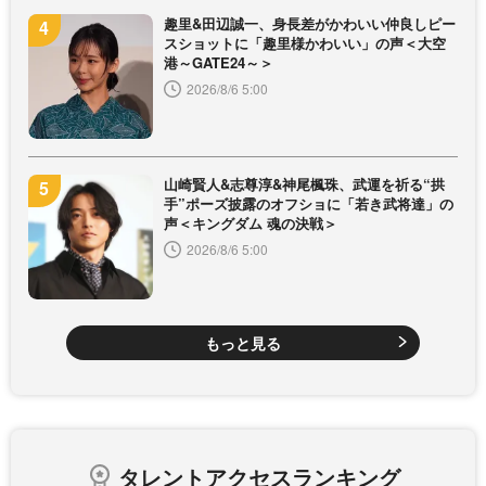
趣里&田辺誠一、身長差がかわいい仲良しピー
スショットに「趣里様かわいい」の声＜大空
港～GATE24～＞
2026/8/6 5:00
山崎賢人&志尊淳&神尾楓珠、武運を祈る“拱
手”ポーズ披露のオフショに「若き武将達」の
声＜キングダム 魂の決戦＞
2026/8/6 5:00
もっと見る
タレントアクセスランキング