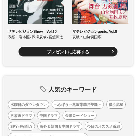
ザテレビジョンShow Vol.10
ザテレビジョンgenic. Vol.8
表紙：岩本照×深澤辰哉×宮舘涼太
表紙：山姥切国広
プレゼントに応募する
人気のキーワード
水曜日のダウンタウン
べらぼう～蔦重栄華乃夢噺～
横浜流星
再放送ドラマ
中国ドラマ
金曜ロードショー
SPY×FAMILY
海外＆韓国＆中国ドラマ
今日のオススメ番組