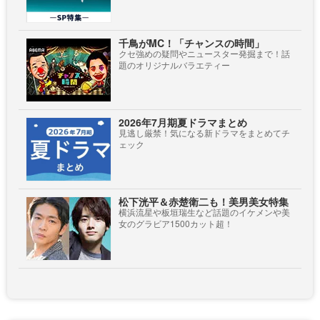
千鳥がMC！「チャンスの時間」
クセ強めの疑問やニュースター発掘まで！話
題のオリジナルバラエティー
2026年7月期夏ドラマまとめ
見逃し厳禁！気になる新ドラマをまとめてチ
ェック
松下洸平＆赤楚衛二も！美男美女特集
横浜流星や板垣瑞生など話題のイケメンや美
女のグラビア1500カット超！