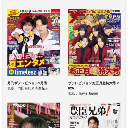
月刊ザテレビジョン9月号
ザテレビジョンお正月超特大号 2
表紙：内田有紀＆寺西拓人
026
表紙：Travis Japan