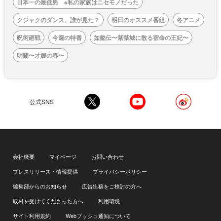
日本一の最低男 ※私の家族はニセモノだった
クジャクのダンス、誰が見た？
明日のオススメ番組
冬アニメ
呪術廻戦
今週の特番
如懿伝〜紫禁城に散る宿命の王妃〜
明蘭〜才媛の春〜
公式SNS
会社概要
マイページ
お問い合わせ
プレスリリース・情報提供
プライバシーポリシー
編集部からのお知らせ
広告出稿をご検討の方へ
取材を受けてくださった方へ
利用環境
サイト利用規約
Webプッシュ通知について