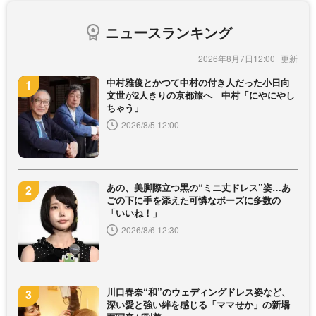
ニュースランキング
2026年8月7日12:00
中村雅俊とかつて中村の付き人だった小日向
文世が2人きりの京都旅へ 中村「にやにやし
ちゃう」
2026/8/5 12:00
あの、美脚際立つ黒の“ミニ丈ドレス”姿…あ
ごの下に手を添えた可憐なポーズに多数の
「いいね！」
2026/8/6 12:30
川口春奈“和”のウェディングドレス姿など、
深い愛と強い絆を感じる「ママせか」の新場