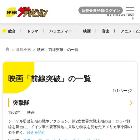
KADOKAWA Grou
KADOKAWA Grou
p
p
総合
ドラマ
バラエティー
映画
音楽
アニメ・2.
番組検索
映画「前線突破」の一覧
映画「前線突破」の一覧
1/1ページ
突撃隊
1962年
映画
シーゲル監督初期の戦争アクション。第2次世界大戦末期のヨーロッパ戦
線を舞台に、ドイツ軍の要塞陣地に果敢な特攻を見せたアメリカ軍小隊の
姿を描く。
続きを読む