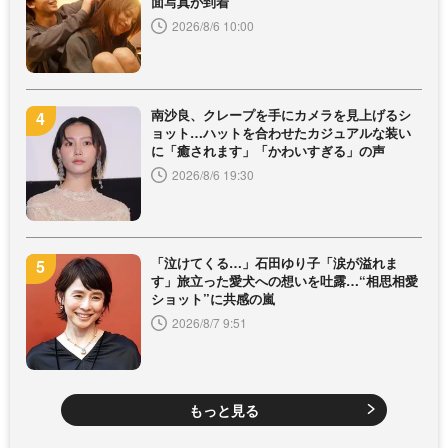
面写真が到着
2026/8/6 10:00
南沙良、クレープを手にカメラを見上げるシ
ョット…ハットを合わせたカジュアルな装い
に「癒されます」「かわいすぎる」の声
2026/8/6 19:30
「泣けてくる…」石田ゆり子「涙が溢れま
す」旅立った愛犬への想いを吐露…“相思相愛
ショット”に共感の嵐
2026/8/7 9:51
もっと見る