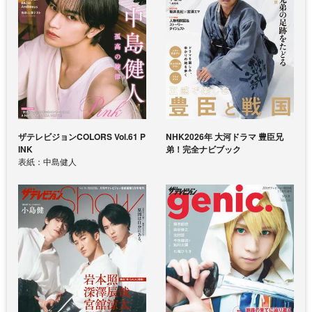
ザテレビジョンCOLORS Vol.61 P
NHK2026年 大河ドラマ 豊臣兄
INK
弟！完全ナビブック
表紙：中島健人