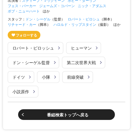
出演者：
スティーブ・マックイーン
ボビー・ダーリン
フェス・パーカー
ジェームズ・コバーン
ニック・アダムス
ボブ・ニューハート
ほか
スタッフ：
ドン・シーゲル
（監督）
ロバート・ピロシュ
（脚本）
リチャード・カー
（脚本）
ハロルド・リップスタイン
（撮影）
ほか
ロバート・ピロッシュ
ヒューマン
ドン・シーゲル監督
第二次世界大戦
ドイツ
小隊
前線突破
小説原作
番組検索トップへ戻る