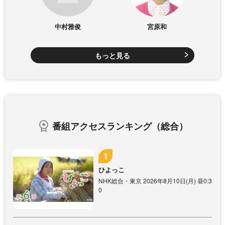
中村雅俊
宮原和
もっと見る
番組アクセスランキング（総合）
ひよっこ
NHK総合・東京 2026年8月10日(月) 昼0:3
0