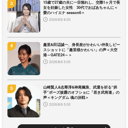
15歳で27歳の夫に一目惚れし、交際1ヶ月で長
女を妊娠した女性 30代でおばあちゃんに＜
愛のハイエナ season6＞
2026/8/6 8:05
趣里&田辺誠一、身長差がかわいい仲良しピー
スショットに「趣里様かわいい」の声＜大空
港～GATE24～＞
2026/8/6 5:00
山崎賢人&志尊淳&神尾楓珠、武運を祈る“拱
手”ポーズ披露のオフショに「若き武将達」の
声＜キングダム 魂の決戦＞
2026/8/6 5:00