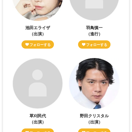
池田エライザ
羽鳥慎一
（出演）
（進行）
草刈民代
野田クリスタル
（出演）
（出演）