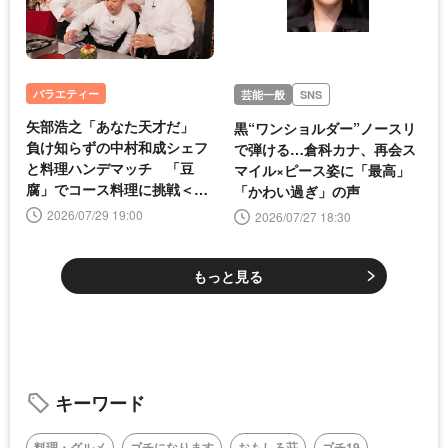
バラエティー
芸能一般
SNS
矢部浩之「あなた天才だ」
黒“ワンショルダー”ノースリ
負け知らずの中村和成シェフ
で弾ける…倉科カナ、再会ス
と料理ハンデマッチ 「豆
マイル×ピース姿に「最高」
腐」でコース料理に挑戦＜ぐ
「かわい過ぎ」の声
るナイ＞
2026/07/29 19:00
2026/07/27 18:30
もっと見る
キーワード
料理・グルメ
ゴチになります
おもしろ荘
ゴチ19