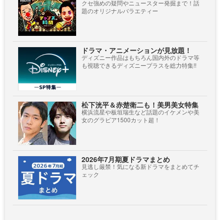
クセ強めの疑問やニュースター発掘まで！話
題のオリジナルバラエティー
ドラマ・アニメーションが見放題！
ディズニー作品はもちろん国内外のドラマ等
も視聴できるディズニープラスを総力特集!!
松下洸平＆赤楚衛二も！美男美女特集
横浜流星や板垣瑞生など話題のイケメンや美
女のグラビア1500カット超！
2026年7月期夏ドラマまとめ
見逃し厳禁！気になる新ドラマをまとめてチ
ェック