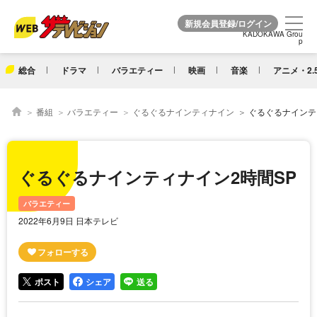
KADOKAWA Grou
KADOKAWA Grou
p
p
総合
ドラマ
バラエティー
映画
音楽
アニメ・2.
番組
バラエティー
ぐるぐるナインティナイン
ぐるぐるナインテ
ぐるぐるナインティナイン2時間SP
バラエティー
2022年6月9日 日本テレビ
ポスト
シェア
送る