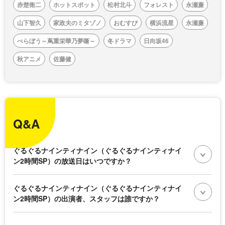
赤楚衛二
ホットスポット
松村北斗
フォレスト
永瀬廉
山下智久
家政夫のミタゾノ
おむすび
横浜流星
永瀬廉
べらぼう～蔦重栄華乃夢噺～
冬ドラマ
日向坂46
秋アニメ
佐藤健
Q&A
ぐるぐるナインティナイン（ぐるぐるナインティナイ
ン2時間SP）の放送日はいつですか？
ぐるぐるナインティナイン（ぐるぐるナインティナイ
ン2時間SP）の出演者、スタッフは誰ですか？