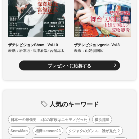
ザテレビジョンShow Vol.10
ザテレビジョンgenic. Vol.8
表紙：岩本照×深澤辰哉×宮舘涼太
表紙：山姥切国広
プレゼントに応募する
人気のキーワード
日本一の最低男 ※私の家族はニセモノだった
横浜流星
SnowMan
相棒 season23
クジャクのダンス、誰が見た？