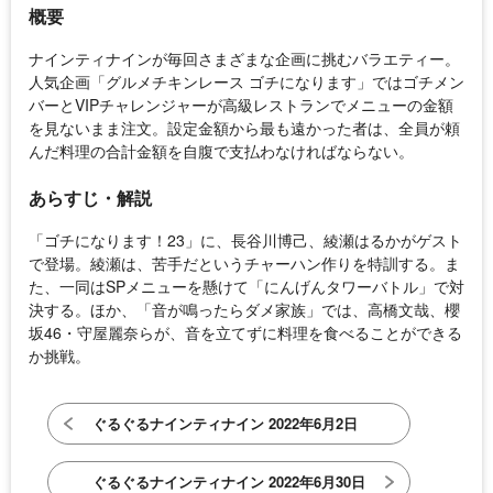
概要
ナインティナインが毎回さまざまな企画に挑むバラエティー。
人気企画「グルメチキンレース ゴチになります」ではゴチメン
バーとVIPチャレンジャーが高級レストランでメニューの金額
を見ないまま注文。設定金額から最も遠かった者は、全員が頼
んだ料理の合計金額を自腹で支払わなければならない。
あらすじ・解説
「ゴチになります！23」に、長谷川博己、綾瀬はるかがゲスト
で登場。綾瀬は、苦手だというチャーハン作りを特訓する。ま
た、一同はSPメニューを懸けて「にんげんタワーバトル」で対
決する。ほか、「音が鳴ったらダメ家族」では、高橋文哉、櫻
坂46・守屋麗奈らが、音を立てずに料理を食べることができる
か挑戦。
ぐるぐるナインティナイン 2022年6月2日
ぐるぐるナインティナイン 2022年6月30日