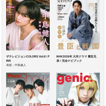
ザテレビジョンCOLORS Vol.61 P
NHK2026年 大河ドラマ 豊臣兄
INK
弟！完全ナビブック
表紙：中島健人