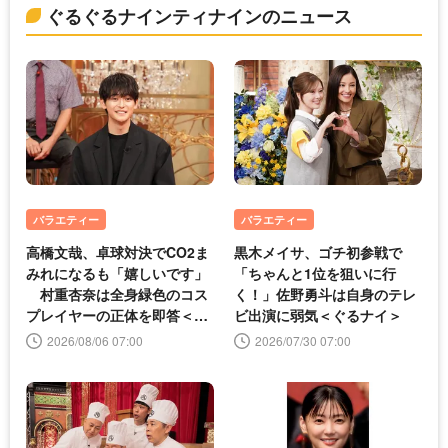
ぐるぐるナインティナインのニュース
バラエティー
バラエティー
高橋文哉、卓球対決でCO2ま
黒木メイサ、ゴチ初参戦で
みれになるも「嬉しいです」
「ちゃんと1位を狙いに行
村重杏奈は全身緑色のコス
く！」佐野勇斗は自身のテレ
プレイヤーの正体を即答＜ぐ
ビ出演に弱気＜ぐるナイ＞
るナイ＞
2026/08/06 07:00
2026/07/30 07:00