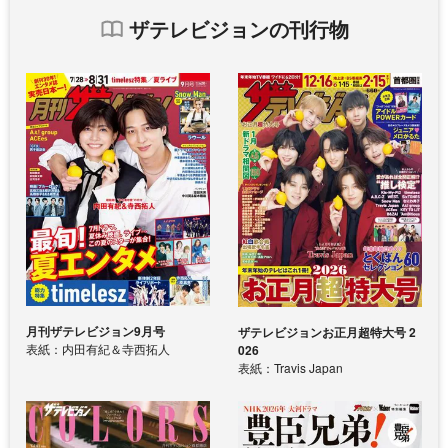
ザテレビジョンの刊行物
月刊ザテレビジョン9月号
ザテレビジョンお正月超特大号 2
表紙：内田有紀＆寺西拓人
026
表紙：Travis Japan