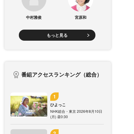
中村雅俊
宮原和
もっと見る
番組アクセスランキング（総合）
ひよっこ
NHK総合・東京 2026年8月10日
(月) 昼0:30