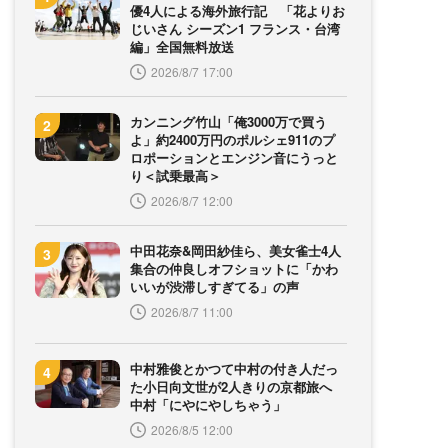
優4人による海外旅行記 「花よりお
じいさん シーズン1 フランス・台湾
編」全国無料放送
2026/8/7 17:00
カンニング竹山「俺3000万で買う
よ」約2400万円のポルシェ911のプ
ロポーションとエンジン音にうっと
り＜試乗最高＞
2026/8/7 12:00
中田花奈&岡田紗佳ら、美女雀士4人
集合の仲良しオフショットに「かわ
いいが渋滞しすぎてる」の声
2026/8/7 11:00
中村雅俊とかつて中村の付き人だっ
た小日向文世が2人きりの京都旅へ
中村「にやにやしちゃう」
2026/8/5 12:00