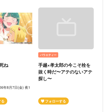
バラエティー
死ね
手越×孝太郎の今こそ栓を
抜く時だ〜アテのないアテ
探し〜
6年8月7日(金) 夜1