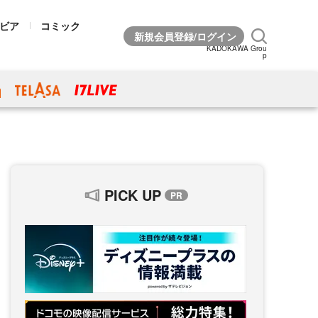
ビア
コミック
KADOKAWA Grou
p
PICK UP