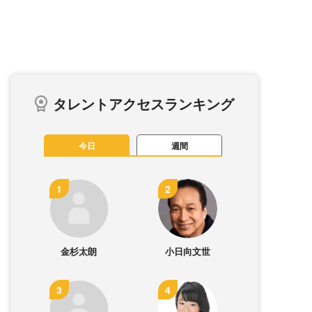
タレントアクセスランキング
今日
週間
金杉太朗
小日向文世