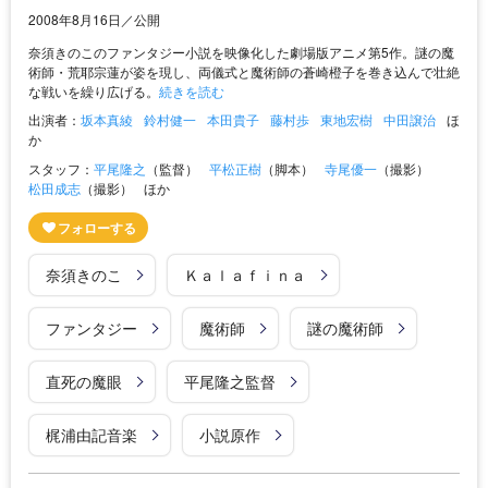
2008年8月16日／公開
奈須きのこのファンタジー小説を映像化した劇場版アニメ第5作。謎の魔
術師・荒耶宗蓮が姿を現し、両儀式と魔術師の蒼崎橙子を巻き込んで壮絶
な戦いを繰り広げる。
続きを読む
出演者：
坂本真綾
鈴村健一
本田貴子
藤村歩
東地宏樹
中田譲治
ほ
か
スタッフ：
平尾隆之
（監督）
平松正樹
（脚本）
寺尾優一
（撮影）
松田成志
（撮影）
ほか
奈須きのこ
Ｋａｌａｆｉｎａ
ファンタジー
魔術師
謎の魔術師
直死の魔眼
平尾隆之監督
梶浦由記音楽
小説原作