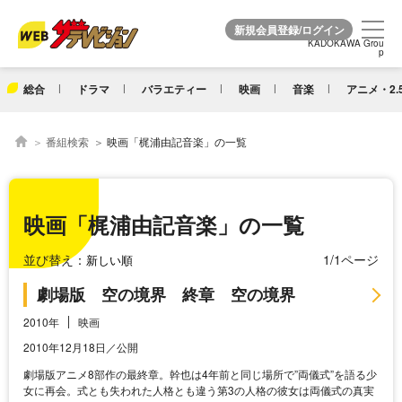
KADOKAWA Grou
KADOKAWA Grou
p
p
総合
ドラマ
バラエティー
映画
音楽
アニメ・2.
番組検索
映画「梶浦由記音楽」の一覧
映画「梶浦由記音楽」の一覧
並び替え：
1/1ページ
劇場版 空の境界 終章 空の境界
2010年
映画
2010年12月18日／公開
劇場版アニメ8部作の最終章。幹也は4年前と同じ場所で”両儀式”を語る少
女に再会。式とも失われた人格とも違う第3の人格の彼女は両儀式の真実