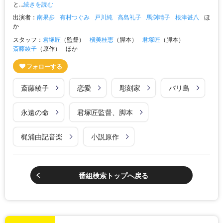
と...
続きを読む
出演者：
南果歩
有村つぐみ
戸川純
高島礼子
馬渕晴子
根津甚八
ほ
か
スタッフ：
君塚匠
（監督）
槇美桂恵
（脚本）
君塚匠
（脚本）
斎藤綾子
（原作）
ほか
斎藤綾子
恋愛
彫刻家
バリ島
永遠の命
君塚匠監督、脚本
梶浦由記音楽
小説原作
番組検索トップへ戻る