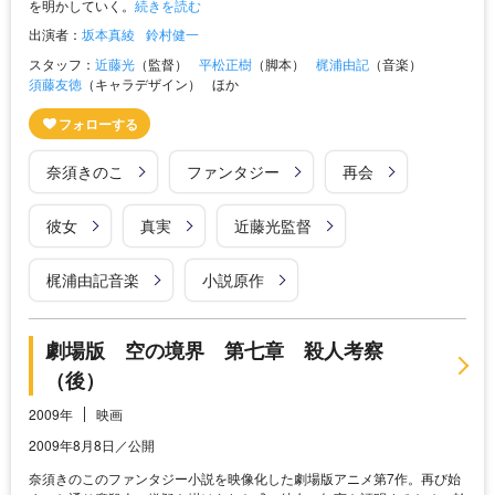
を明かしていく。
続きを読む
出演者：
坂本真綾
鈴村健一
スタッフ：
近藤光
（監督）
平松正樹
（脚本）
梶浦由記
（音楽）
須藤友徳
（キャラデザイン）
ほか
奈須きのこ
ファンタジー
再会
彼女
真実
近藤光監督
梶浦由記音楽
小説原作
劇場版 空の境界 第七章 殺人考察
（後）
2009年
映画
2009年8月8日／公開
奈須きのこのファンタジー小説を映像化した劇場版アニメ第7作。再び始