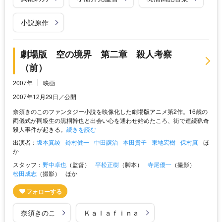
小説原作
劇場版 空の境界 第二章 殺人考察
（前）
2007年
映画
2007年12月29日／公開
奈須きのこのファンタジー小説を映像化した劇場版アニメ第2作。16歳の
両儀式が同級生の黒桐幹也と出会い心を通わせ始めたころ、街で連続猟奇
殺人事件が起きる。
続きを読む
出演者：
坂本真綾
鈴村健一
中田譲治
本田貴子
東地宏樹
保村真
ほ
か
スタッフ：
野中卓也
（監督）
平松正樹
（脚本）
寺尾優一
（撮影）
松田成志
（撮影）
ほか
奈須きのこ
Ｋａｌａｆｉｎａ