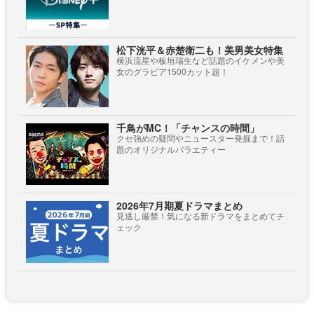
松下洸平＆赤楚衛二も！美男美女特集
横浜流星や板垣瑞生など話題のイケメンや美
女のグラビア1500カット超！
千鳥がMC！「チャンスの時間」
クセ強めの疑問やニュースター発掘まで！話
題のオリジナルバラエティー
2026年7月期夏ドラマまとめ
見逃し厳禁！気になる新ドラマをまとめてチ
ェック