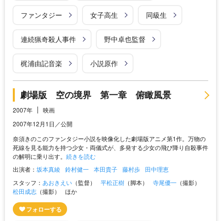
ファンタジー
女子高生
同級生
連続猟奇殺人事件
野中卓也監督
梶浦由記音楽
小説原作
劇場版 空の境界 第一章 俯瞰風景
2007年
映画
2007年12月1日／公開
奈須きのこのファンタジー小説を映像化した劇場版アニメ第1作。万物の
死線を見る能力を持つ少女・両儀式が、多発する少女の飛び降り自殺事件
の解明に乗り出す。
続きを読む
出演者：
坂本真綾
鈴村健一
本田貴子
藤村歩
田中理恵
スタッフ：
あおきえい
（監督）
平松正樹
（脚本）
寺尾優一
（撮影）
松田成志
（撮影）
ほか