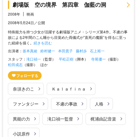
劇場版 空の境界 第四章 伽藍の洞
2008年
映画
2008年5月24日／公開
特殊能力を持つ少女が活躍する劇場版アニメ・シリーズ第4作。不慮の事
故による2年間のこん睡から目覚めた両儀式が”直死の魔眼”を得るに至っ
た経緯を描く。
続きを読む
出演者：
坂本真綾
鈴村健一
本田貴子
藤村歩
石上裕一
スタッフ：
滝口禎一
（監督）
平松正樹
（脚本）
寺尾優一
（撮影）
松田成志
（撮影）
ほか
奈須きのこ
Ｋａｌａｆｉｎａ
ファンタジー
不慮の事故
人格
異能の力
滝口禎一監督
梶浦由記音楽
小説原作