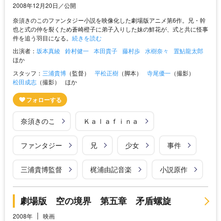
2008年12月20日／公開
奈須きのこのファンタジー小説を映像化した劇場版アニメ第6作。兄・幹
也と式の仲を裂くため蒼崎橙子に弟子入りした妹の鮮花が、式と共に怪事
件を追う羽目になる。
続きを読む
出演者：
坂本真綾
鈴村健一
本田貴子
藤村歩
水樹奈々
置鮎龍太郎
ほか
スタッフ：
三浦貴博
（監督）
平松正樹
（脚本）
寺尾優一
（撮影）
松田成志
（撮影）
ほか
奈須きのこ
Ｋａｌａｆｉｎａ
ファンタジー
兄
少女
事件
三浦貴博監督
梶浦由記音楽
小説原作
劇場版 空の境界 第五章 矛盾螺旋
2008年
映画