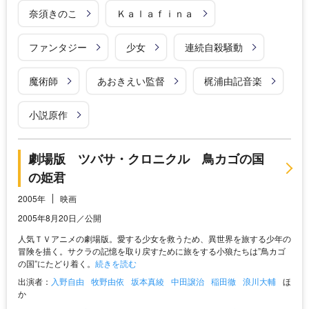
奈須きのこ
Ｋａｌａｆｉｎａ
ファンタジー
少女
連続自殺騒動
魔術師
あおきえい監督
梶浦由記音楽
小説原作
劇場版 ツバサ・クロニクル 鳥カゴの国
の姫君
2005年
映画
2005年8月20日／公開
人気ＴＶアニメの劇場版。愛する少女を救うため、異世界を旅する少年の
冒険を描く。サクラの記憶を取り戻すために旅をする小狼たちは”鳥カゴ
の国”にたどり着く。
続きを読む
出演者：
入野自由
牧野由依
坂本真綾
中田譲治
稲田徹
浪川大輔
ほ
か