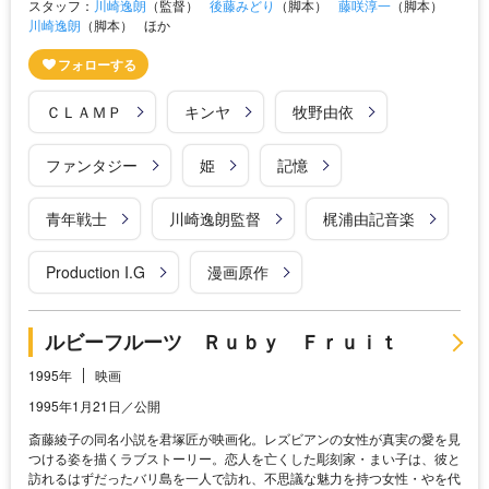
スタッフ：
川崎逸朗
（監督）
後藤みどり
（脚本）
藤咲淳一
（脚本）
川崎逸朗
（脚本）
ほか
ＣＬＡＭＰ
キンヤ
牧野由依
ファンタジー
姫
記憶
青年戦士
川崎逸朗監督
梶浦由記音楽
Production I.G
漫画原作
ルビーフルーツ Ｒｕｂｙ Ｆｒｕｉｔ
1995年
映画
1995年1月21日／公開
斎藤綾子の同名小説を君塚匠が映画化。レズビアンの女性が真実の愛を見
つける姿を描くラブストーリー。恋人を亡くした彫刻家・まい子は、彼と
訪れるはずだったバリ島を一人で訪れ、不思議な魅力を持つ女性・やを代