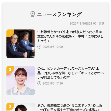
ニュースランキング
2026年8月6日21:00
中村雅俊とかつて中村の付き人だった小日向
文世が2人きりの京都旅へ 中村「にやにやし
ちゃう」
2026/8/5 12:00
のん、ピンクカーディガン×スカーフの“上
品”でおしゃれな着こなしに「キレイとかわい
いが同居してる」の声
2026/8/6 17:30
あの、美脚際立つ黒の“ミニ丈ドレス”姿…あ
ごの下に手を添えた可憐なポーズに多数の