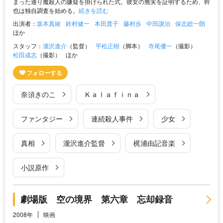
まった通り魔殺人の嫌疑を掛けられた式。彼女の無実を証明するため、幹
也は独自調査を始める。
続きを読む
出演者：
坂本真綾
鈴村健一
本田貴子
藤村歩
中田譲治
保志総一朗
ほか
スタッフ：
瀧沢進介
（監督）
平松正樹
（脚本）
寺尾優一
（撮影）
松田成志
（撮影）
ほか
奈須きのこ
Ｋａｌａｆｉｎａ
ファンタジー
連続殺人事件
少女
真相
瀧沢進介監督
梶浦由記音楽
小説原作
劇場版 空の境界 第六章 忘却録音
2008年
映画