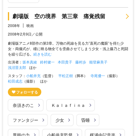
劇場版 空の境界 第三章 痛覚残留
2008年
映画
2008年2月9日／公開
劇場版アニメ8部作の第3章。万物の死線を見る力”直死の魔眼”を得た少
女・両儀式が、瞳に映る物全てを歪曲させてしまう少女・浅上藤乃と死闘
を繰り広げる。
続きを読む
出演者：
坂本真綾
鈴村健一
本田貴子
藤村歩
能登麻美子
浅沼晋太郎
ほか
スタッフ：
小船井充
（監督）
平松正樹
（脚本）
寺尾優一
（撮影）
松田成志
（撮影）
ほか
奈須きのこ
Ｋａｌａｆｉｎａ
ファンタジー
少女
昏睡
異能の力
小船井充監督
梶浦由記音楽