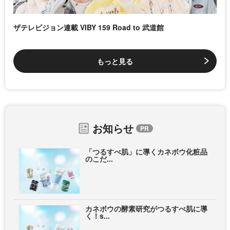
ザテレビジョン連載 VIBY 159 Road to 武道館
もっと見る
お知らせ
「つるすべ肌」に導くカネボウ化粧品
のこだ...
カネボウの酵素研究がつるすべ肌に導
く！s...