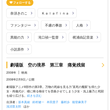
奈須きのこ
Ｋａｌａｆｉｎａ
ファンタジー
不慮の事故
人格
異能の力
滝口禎一監督
梶浦由記音楽
小説原作
劇場版 空の境界 第三章 痛覚残留
2008年
映画
2008年2月9日／公開
劇場版アニメ8部作の第3章。万物の死線を見る力”直死の魔眼”を得た少
女・両儀式が、瞳に映る物全てを歪曲させてしまう少女・浅上藤乃と死闘
を繰り広げる。
続きを読む
出演者：
坂本真綾
鈴村健一
本田貴子
藤村歩
能登麻美子
浅沼晋太郎
ほか