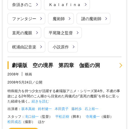
奈須きのこ
Ｋａｌａｆｉｎａ
ファンタジー
魔術師
謎の魔術師
直死の魔眼
平尾隆之監督
梶浦由記音楽
小説原作
劇場版 空の境界 第四章 伽藍の洞
2008年
映画
2008年5月24日／公開
特殊能力を持つ少女が活躍する劇場版アニメ・シリーズ第4作。不慮の事
故による2年間のこん睡から目覚めた両儀式が”直死の魔眼”を得るに至っ
た経緯を描く。
続きを読む
出演者：
坂本真綾
鈴村健一
本田貴子
藤村歩
石上裕一
スタッフ：
滝口禎一
（監督）
平松正樹
（脚本）
寺尾優一
（撮影）
松田成志
（撮影）
ほか