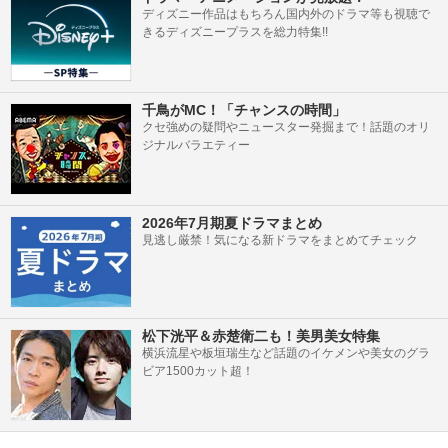
ディズニー作品はもちろん国内外のドラマ等も視聴で
きるディズニープラスを総力特集!!
千鳥がMC！「チャンスの時間」
クセ強めの疑問やニュースター発掘まで！話題のオリ
ジナルバラエティー
2026年7月期夏ドラマまとめ
見逃し厳禁！気になる新ドラマをまとめてチェック
松下洸平＆赤楚衛二も！美男美女特集
横浜流星や板垣瑞生など話題のイケメンや美女のグラ
ビア1500カット超！