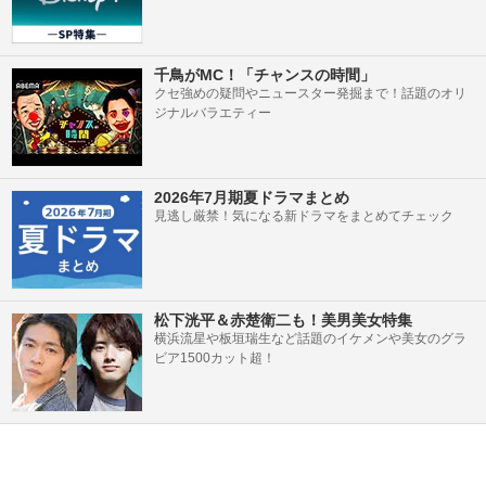
千鳥がMC！「チャンスの時間」
クセ強めの疑問やニュースター発掘まで！話題のオリ
ジナルバラエティー
2026年7月期夏ドラマまとめ
見逃し厳禁！気になる新ドラマをまとめてチェック
松下洸平＆赤楚衛二も！美男美女特集
横浜流星や板垣瑞生など話題のイケメンや美女のグラ
ビア1500カット超！