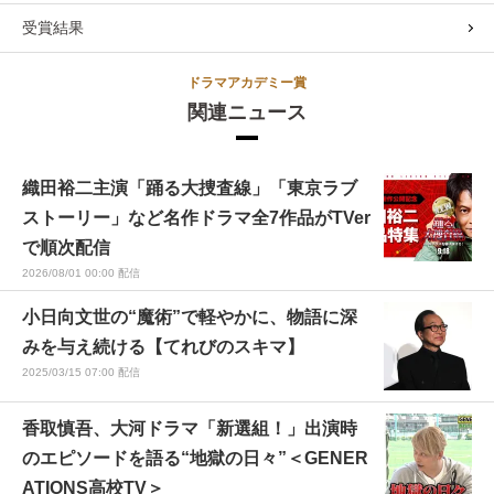
受賞結果
ドラマアカデミー賞
関連ニュース
織田裕二主演「踊る大捜査線」「東京ラブ
ストーリー」など名作ドラマ全7作品がTVer
で順次配信
2026/08/01 00:00 配信
小日向文世の“魔術”で軽やかに、物語に深
みを与え続ける【てれびのスキマ】
2025/03/15 07:00 配信
香取慎吾、大河ドラマ「新選組！」出演時
のエピソードを語る“地獄の日々”＜GENER
ATIONS高校TV＞