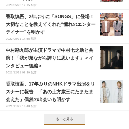
2023/05/25 12:15 配信
香取慎吾、2年ぶりに「SONGS」に登場！
大切なことを教えてくれた“憧れのエンター
テイナー”を明かす
2022/05/31 14:55 配信
中村勘九郎が主演ドラマで中村七之助と共
演！「我が弟ながら誇りに思います」＜イ
ンタビュー後編＞
2021/12/11 08:30 配信
香取慎吾、17年ぶりのNHKドラマ出演をリ
スナーに報告 「あの土方歳三にたまたま
会えた」偶然の出会いも明かす
2021/11/22 18:40 配信
もっと見る