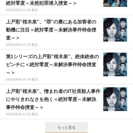
絶対零度～未然犯罪潜入捜査～＞
2025/10/16 21:01 配信
上戸彩“桜木泉”、“罪”の裏にある加害者の
動機に注目＜絶対零度～未解決事件特命捜
査～＞
2025/10/04 07:31 配信
第1シリーズの上戸彩“桜木泉”、絶体絶命の
ピンチに＜絶対零度～未解決事件特命捜査
～＞
2025/09/30 07:30 配信
上戸彩“桜木泉”、憎まれ者のIT社長殺人事件
にやりきれなさを抱く＜絶対零度～未解決
事件特命捜査～＞
2025/09/26 11:31 配信
もっと見る