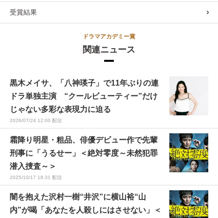
受賞結果
ドラマアカデミー賞
関連ニュース
黒木メイサ、「八神瑛子」で11年ぶりの連
ドラ単独主演 “クールビューティー”だけ
じゃない多彩な表現力に迫る
2026/07/24 12:00 配信
霜降り明星・粗品、俳優デビュー作で先輩
刑事に「うるせー」＜絶対零度～未然犯罪
潜入捜査～＞
2025/10/17 18:31 配信
闇を抱えた沢村一樹“井沢”に横山裕“山
内”が喝「あなたを人殺しにはさせない」＜