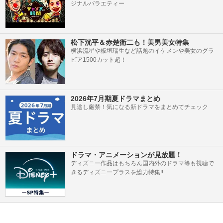
ジナルバラエティー
松下洸平＆赤楚衛二も！美男美女特集
横浜流星や板垣瑞生など話題のイケメンや美女のグラ
ビア1500カット超！
2026年7月期夏ドラマまとめ
見逃し厳禁！気になる新ドラマをまとめてチェック
ドラマ・アニメーションが見放題！
ディズニー作品はもちろん国内外のドラマ等も視聴で
きるディズニープラスを総力特集!!