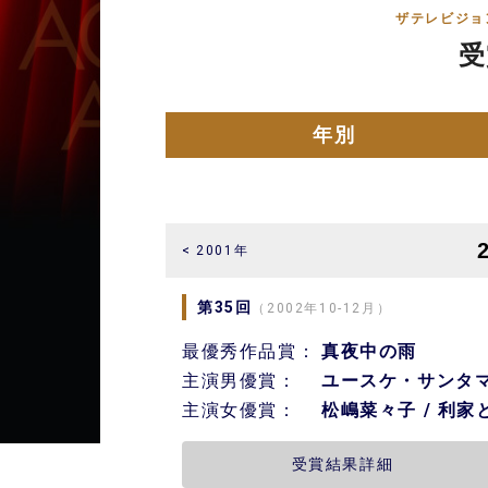
ザテレビジョ
受
年別
< 2001年
第35回
（2002年10-12月）
最優秀作品賞：
真夜中の雨
主演男優賞：
ユースケ・サンタマ
主演女優賞：
松嶋菜々子 / 利
受賞結果詳細