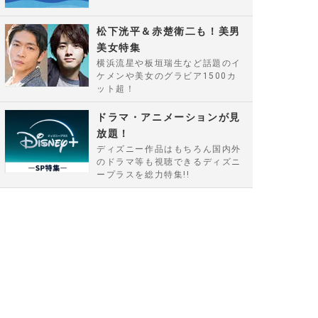
松下洸平＆赤楚衛二も！美男
美女特集
横浜流星や板垣瑞生など話題のイ
ケメンや美女のグラビア1500カ
ット超！
ドラマ・アニメーションが見
放題！
ディズニー作品はもちろん国内外
のドラマ等も視聴できるディズニ
ープラスを総力特集!!