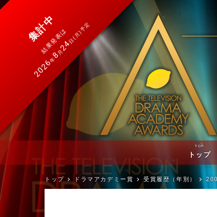
集計中
日(月)予定
結果発表は
24
月
8
年
2026
TOP
トップ
トップ
ドラマアカデミー賞
受賞履歴（年別）
20