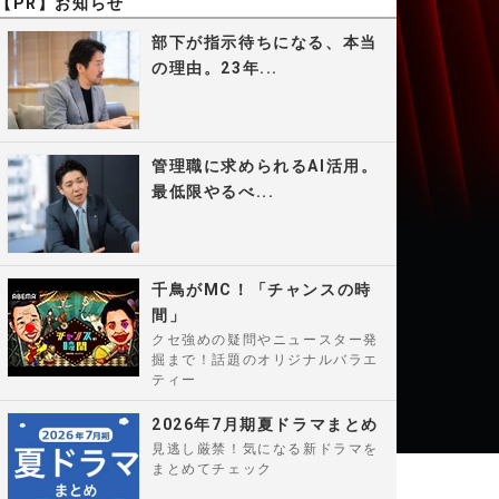
【PR】お知らせ
部下が指示待ちになる、本当
の理由。23年...
管理職に求められるAI活用。
最低限やるべ...
千鳥がMC！「チャンスの時
間」
クセ強めの疑問やニュースター発
掘まで！話題のオリジナルバラエ
ティー
2026年7月期夏ドラマまとめ
見逃し厳禁！気になる新ドラマを
まとめてチェック