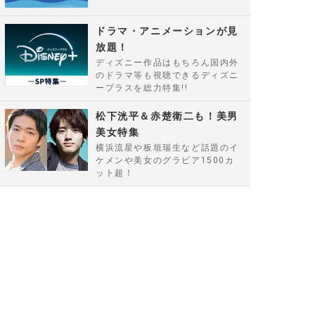
ドラマ・アニメーションが見
放題！
ディズニー作品はもちろん国内外
のドラマ等も視聴できるディズニ
ープラスを総力特集!!
松下洸平＆赤楚衛二も！美男
美女特集
横浜流星や板垣瑞生など話題のイ
ケメンや美女のグラビア1500カ
ット超！