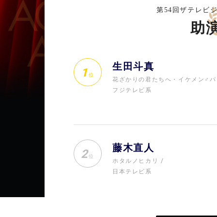
第54回ザテレビ
助
生田斗真
1
位
花ざかりの君たちへ・イケメン♂パ
フジテレビ系
藤木直人
2
位
ホタルノヒカリ
日本テレビ系