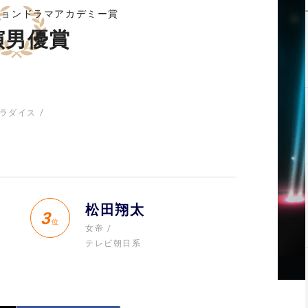
ジョンドラマアカデミー賞
演男優賞
ラダイス
松田翔太
3
位
女帝
テレビ朝日系