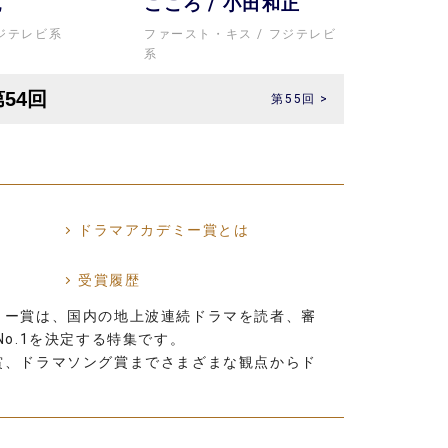
紀
こころ
小田和正
ジテレビ系
ファースト・キス
フジテレビ
系
第55回 >
ドラマアカデミー賞とは
受賞履歴
ミー賞は、国内の地上波連続ドラマを読者、審
o.1を決定する特集です。
賞、ドラマソング賞までさまざまな観点からド