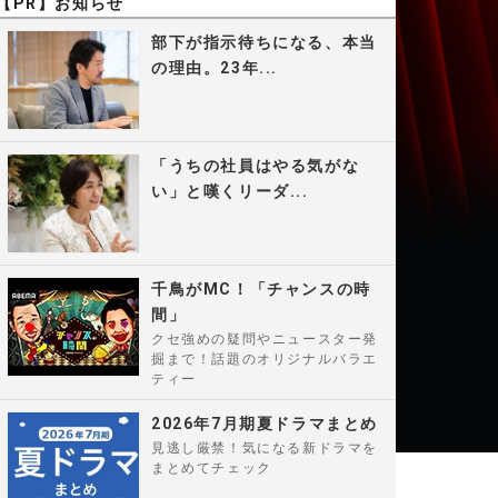
【PR】お知らせ
部下が指示待ちになる、本当
の理由。23年...
「うちの社員はやる気がな
い」と嘆くリーダ...
千鳥がMC！「チャンスの時
間」
クセ強めの疑問やニュースター発
掘まで！話題のオリジナルバラエ
ティー
2026年7月期夏ドラマまとめ
見逃し厳禁！気になる新ドラマを
まとめてチェック