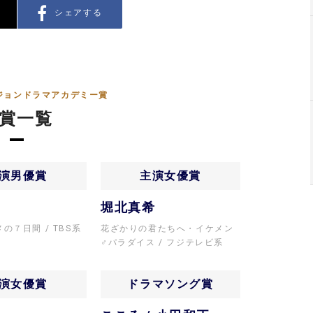
シェアする
ジョンドラマアカデミー賞
賞一覧
演男優賞
主演女優賞
し
堀北真希
メの７日間
TBS系
花ざかりの君たちへ・イケメン
♂パラダイス
フジテレビ系
演女優賞
ドラマソング賞