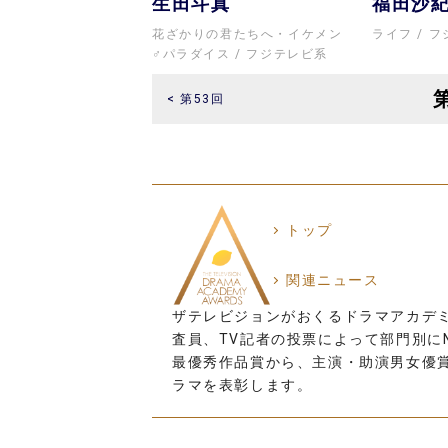
生田斗真
福田沙
花ざかりの君たちへ・イケメン
ライフ
フ
♂パラダイス
フジテレビ系
< 第53回
トップ
関連ニュース
ザテレビジョンがおくるドラマアカデ
査員、TV記者の投票によって部門別にN
最優秀作品賞から、主演・助演男女優
ラマを表彰します。