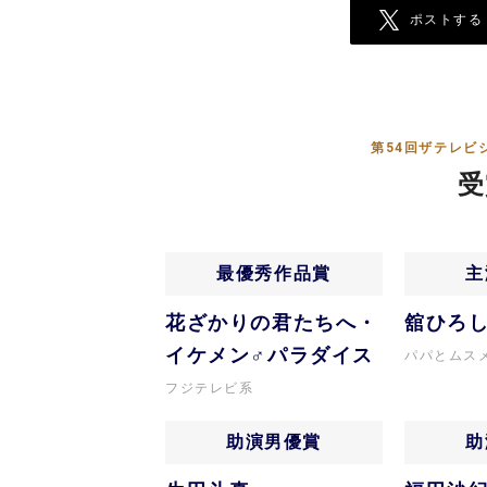
ポストする
第54回ザテレビ
受
最優秀作品賞
主
花ざかりの君たちへ・
舘ひろ
イケメン♂パラダイス
パパとムス
フジテレビ系
助演男優賞
助