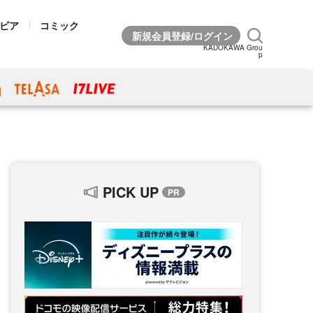
ビア
コミック
KADOKAWA Grou
p
PICK UP