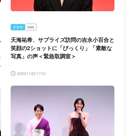
ドラマ
SNS
ム
天海祐希、サプライズ訪問の吉永小百合と
、
笑顔の2ショットに「びっくり」「素敵な
も
写真」の声＜緊急取調室＞
急
2025/11/20 17:31