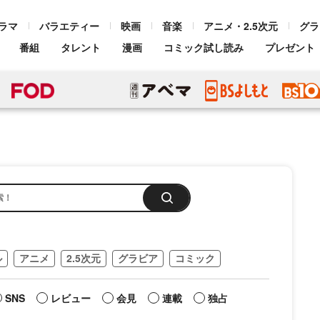
ラマ
バラエティー
映画
音楽
アニメ・2.5次元
グラ
番組
タレント
漫画
コミック試し読み
プレゼント
ル
アニメ
2.5次元
グラビア
コミック
SNS
レビュー
会見
連載
独占