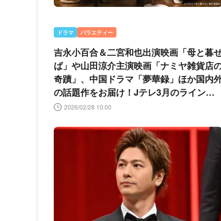
ドラマ
バラエティー
吉永小百合＆二宮和也出演映画「母と暮
ば」や山田涼介主演映画「ナミヤ雑貨店
奇蹟」、中国ドラマ「夢華録」ほか国内
の話題作をお届け！Jテレ3月のラインア
ップ
2026/02/28 10:00