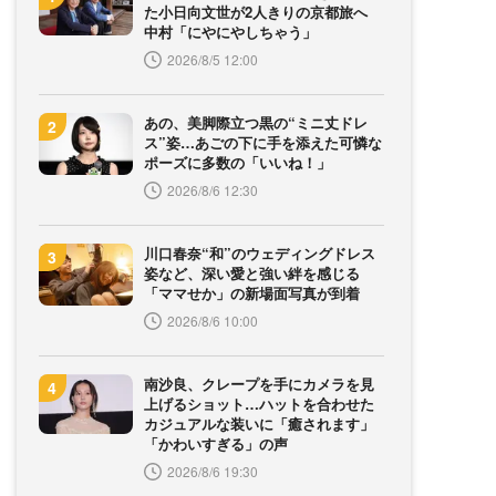
た小日向文世が2人きりの京都旅へ
中村「にやにやしちゃう」
2026/8/5 12:00
あの、美脚際立つ黒の“ミニ丈ドレ
ス”姿…あごの下に手を添えた可憐な
ポーズに多数の「いいね！」
2026/8/6 12:30
川口春奈“和”のウェディングドレス
姿など、深い愛と強い絆を感じる
「ママせか」の新場面写真が到着
2026/8/6 10:00
南沙良、クレープを手にカメラを見
上げるショット…ハットを合わせた
カジュアルな装いに「癒されます」
「かわいすぎる」の声
2026/8/6 19:30