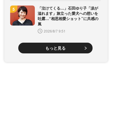
「泣けてくる…」石田ゆり子「涙が
溢れます」旅立った愛犬への想いを
吐露…“相思相愛ショット”に共感の
嵐
2026/8/7 9:51
もっと見る