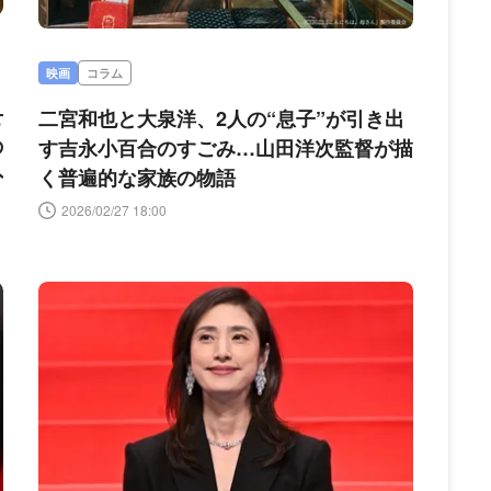
映画
コラム
せ
二宮和也と大泉洋、2人の“息子”が引き出
の
す吉永小百合のすごみ…山田洋次監督が描
外
く普遍的な家族の物語
2026/02/27 18:00