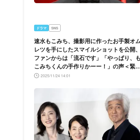
ドラマ
SNS
速水もこみち、撮影用に作ったお手製オ
レツを手にしたスマイルショットを公開
ファンからは「流石です」「やっぱり、
こみちくんの手作りかーー！」の声＜緊
取調室＞
2025/11/24 14:01