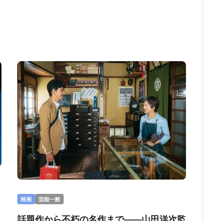
映画
芸能一般
話題作から不朽の名作まで――山田洋次監