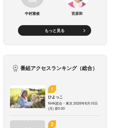
中村雅俊
宮原和
もっと見る
番組アクセスランキング（総合）
ひよっこ
NHK総合・東京 2026年8月10日
(月) 昼0:30