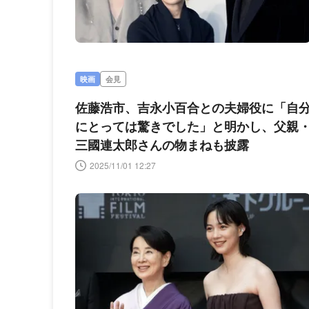
映画
会見
佐藤浩市、吉永小百合との夫婦役に「自
にとっては驚きでした」と明かし、父親
三國連太郎さんの物まねも披露
2025/11/01 12:27