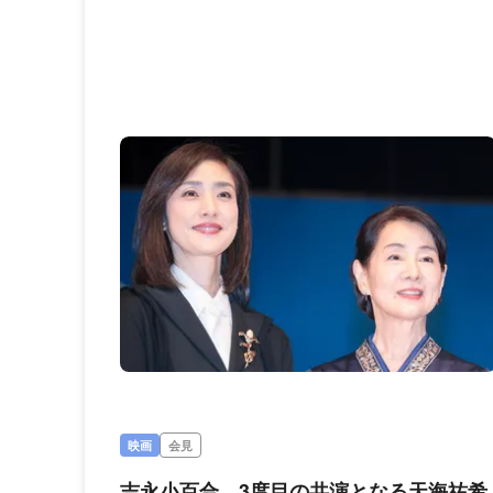
映画
会見
吉永小百合、3度目の共演となる天海祐希