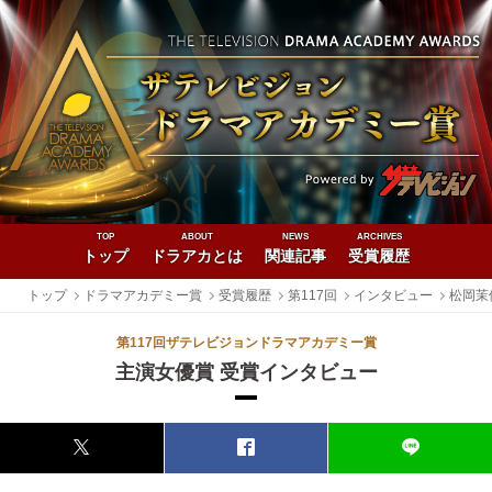
TOP
ABOUT
NEWS
ARCHIVES
トップ
ドラアカとは
関連記事
受賞履歴
トップ
ドラマアカデミー賞
受賞履歴
第117回
インタビュー
松岡茉
第117回ザテレビジョンドラマアカデミー賞
主演女優賞 受賞インタビュー