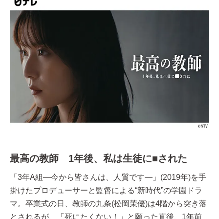
最高の教師 1年後、私は生徒に■された
「3年A組―今から皆さんは、人質です―」(2019年)を手
掛けたプロデューサーと監督による“新時代”の学園ドラ
マ。卒業式の日、教師の九条(松岡茉優)は4階から突き落
とされるが、「死にたくない！」と願った直後、1年前