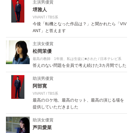
主演男優賞
堺雅人
VIVANT
TBS系
今後「転機となった作品は？」と聞かれたら「VIV
ANT」と答えます
主演女優賞
松岡茉優
最高の教師 1年後、私は生徒に■された
日本テレビ系
答えのない問題を全員で考え続けた3カ月間でした
助演男優賞
阿部寛
VIVANT
TBS系
最高のロケ地、最高のセット、最高の演じる場を
提供していただきました
助演女優賞
芦田愛菜