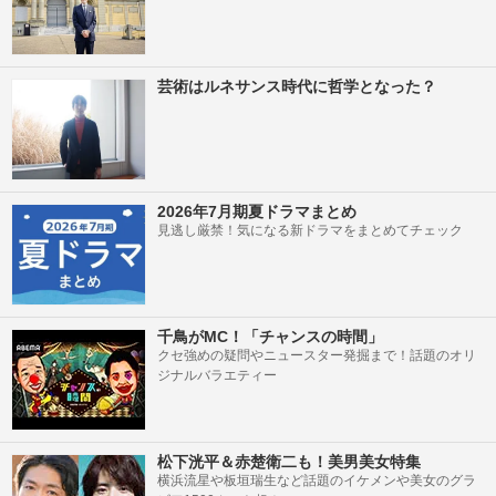
芸術はルネサンス時代に哲学となった？
2026年7月期夏ドラマまとめ
見逃し厳禁！気になる新ドラマをまとめてチェック
千鳥がMC！「チャンスの時間」
クセ強めの疑問やニュースター発掘まで！話題のオリ
ジナルバラエティー
松下洸平＆赤楚衛二も！美男美女特集
横浜流星や板垣瑞生など話題のイケメンや美女のグラ