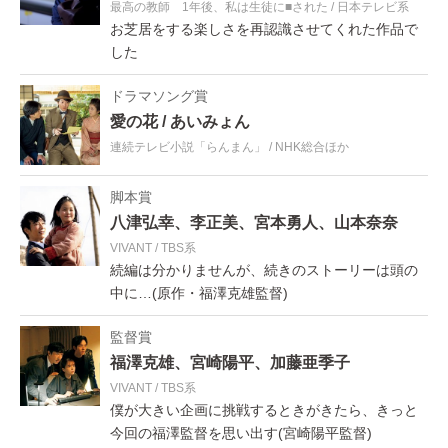
最高の教師 1年後、私は生徒に■された
日本テレビ系
お芝居をする楽しさを再認識させてくれた作品で
した
ドラマソング賞
愛の花
あいみょん
連続テレビ小説「らんまん」
NHK総合ほか
脚本賞
八津弘幸、李正美、宮本勇人、山本奈奈
VIVANT
TBS系
続編は分かりませんが、続きのストーリーは頭の
中に…(原作・福澤克雄監督)
監督賞
福澤克雄、宮崎陽平、加藤亜季子
VIVANT
TBS系
僕が大きい企画に挑戦するときがきたら、きっと
今回の福澤監督を思い出す(宮崎陽平監督)