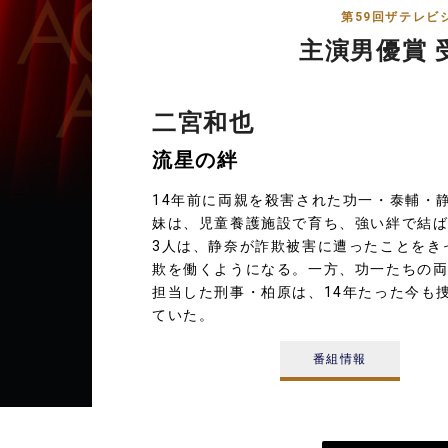
第59回ザテレビ
主演男優賞 
二宮和也
流星の絆
14年前に両親を殺害された功一・泰輔・
妹は、児童養護施設で育ち、強い絆で結
3人は、静奈が詐欺被害に遭ったことをき
欺を働くようになる。一方、功一たちの
担当した刑事・柏原は、14年たった今も
ていた。
番組情報