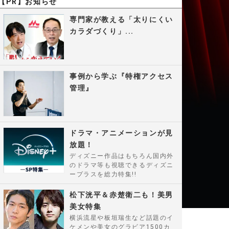
【PR】お知らせ
専門家が教える「太りにくい
カラダづくり」...
事例から学ぶ『特権アクセス
管理』
ドラマ・アニメーションが見
放題！
ディズニー作品はもちろん国内外
のドラマ等も視聴できるディズニ
ープラスを総力特集!!
松下洸平＆赤楚衛二も！美男
美女特集
横浜流星や板垣瑞生など話題のイ
ケメンや美女のグラビア1500カ