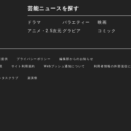
芸能ニュースを探す
ドラマ
バラエティー
映画
アニメ・2.5次元
グラビア
コミック
報提供
プライバシーポリシー
編集部からのお知らせ
境
サイト利用規約
Webプッシュ通知について
利用者情報の外部送信
レタスクラブ
楽演祭