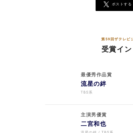
ポストする
第59回ザテレビ
受賞イン
最優秀作品賞
流星の絆
TBS系
主演男優賞
二宮和也
流星の絆
TBS系