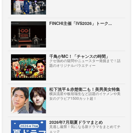
FINCHI主催「IVS2026」トーク...
千鳥がMC！「チャンスの時間」
クセ強めの疑問やニュースター発掘まで！話
題のオリジナルバラエティー
松下洸平＆赤楚衛二も！美男美女特集
横浜流星や板垣瑞生など話題のイケメンや美
女のグラビア1500カット超！
2026年7月期夏ドラマまとめ
見逃し厳禁！気になる新ドラマをまとめてチ
ェック