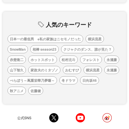
人気のキーワード
日本一の最低男 ※私の家族はニセモノだった
横浜流星
SnowMan
相棒 season23
クジャクのダンス、誰が見た？
赤楚衛二
ホットスポット
松村北斗
フォレスト
永瀬廉
山下智久
家政夫のミタゾノ
おむすび
横浜流星
永瀬廉
べらぼう～蔦重栄華乃夢噺～
冬ドラマ
日向坂46
秋アニメ
佐藤健
公式SNS