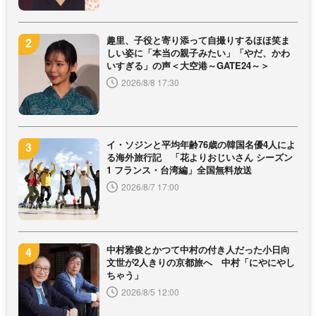
趣里、子役と寄り添って自撮りするほほ笑ま
しい姿に「本当の親子みたい」「やだ、かわ
いすぎる」の声＜大空港～GATE24～＞
2026/8/8 17:30
イ・ソジンと平均年齢76歳の韓国名優4人によ
る海外旅行記 「花よりおじいさん シーズン
1 フランス・台湾編」全国無料放送
2026/8/7 17:00
中村雅俊とかつて中村の付き人だった小日向
文世が2人きりの京都旅へ 中村「にやにやし
ちゃう」
2026/8/5 12:00