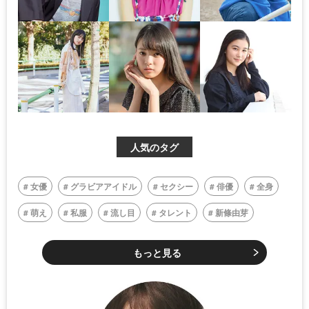
人気のタグ
女優
グラビアアイドル
セクシー
俳優
全身
萌え
私服
流し目
タレント
新條由芽
もっと見る