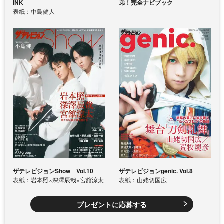
INK
弟！完全ナビブック
表紙：中島健人
ザテレビジョンShow Vol.10
ザテレビジョンgenic. Vol.8
表紙：岩本照×深澤辰哉×宮舘涼太
表紙：山姥切国広
プレゼントに応募する