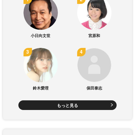
小日向文世
宮原和
鈴木愛理
保田泰志
もっと見る