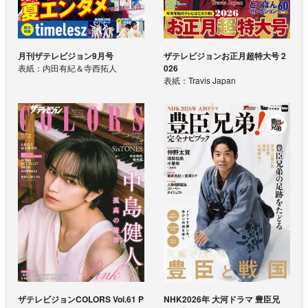
月刊ザテレビジョン9月号
ザテレビジョンお正月超特大号 2
表紙：内田有紀＆寺西拓人
026
表紙：Travis Japan
ザテレビジョンCOLORS Vol.61 P
NHK2026年 大河ドラマ 豊臣兄