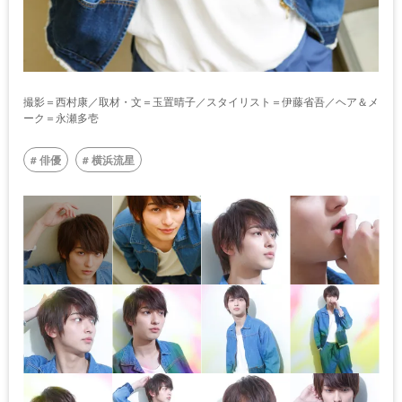
撮影＝西村康／取材・文＝玉置晴子／スタイリスト＝伊藤省吾／ヘア＆メ
ーク＝永瀬多壱
俳優
横浜流星