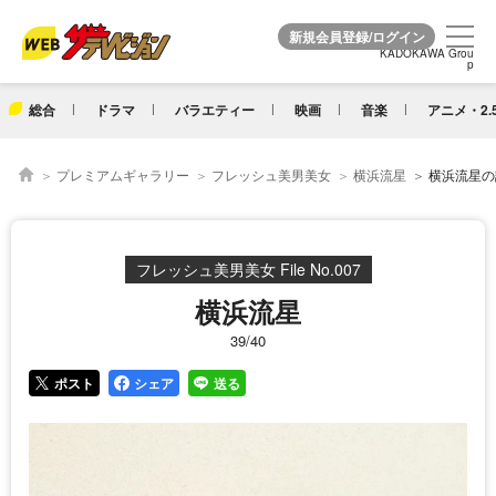
KADOKAWA Grou
KADOKAWA Grou
p
p
総合
ドラマ
バラエティー
映画
音楽
アニメ・2.
プレミアムギャラリー
フレッシュ美男美女
横浜流星
横浜流星の詳
フレッシュ美男美女 File No.007
横浜流星
39/40
ポスト
シェア
送る