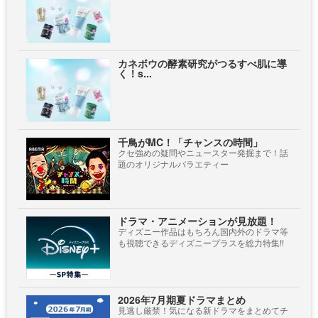
カネボウの酵素研究がつるすべ肌に導
く！s...
千鳥がMC！「チャンスの時間」
クセ強めの疑問やニュースター発掘まで！話
題のオリジナルバラエティー
ドラマ・アニメーションが見放題！
ディズニー作品はもちろん国内外のドラマ等
も視聴できるディズニープラスを総力特集!!
2026年7月期夏ドラマまとめ
見逃し厳禁！気になる新ドラマをまとめてチ