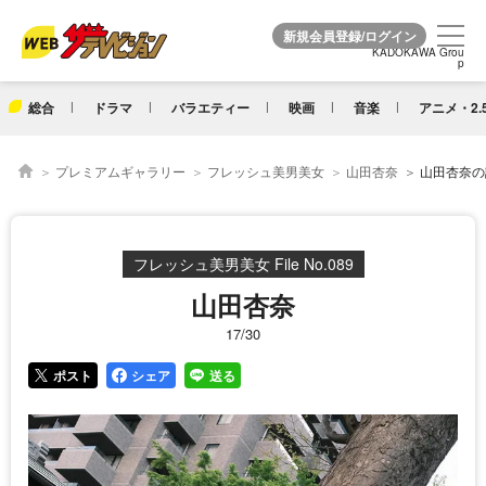
KADOKAWA Grou
KADOKAWA Grou
p
p
総合
ドラマ
バラエティー
映画
音楽
アニメ・2.
プレミアムギャラリー
フレッシュ美男美女
山田杏奈
山田杏奈の詳
フレッシュ美男美女 File No.089
山田杏奈
17/30
ポスト
シェア
送る