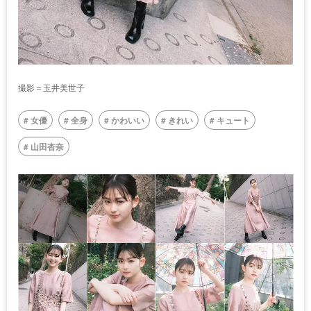
撮影＝玉井美世子
女優
全身
かわいい
きれい
キュート
山田杏奈