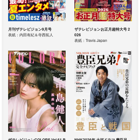
月刊ザテレビジョン9月号
ザテレビジョンお正月超特大号 2
表紙：内田有紀＆寺西拓人
026
表紙：Travis Japan
ザテレビジョンCOLORS Vol.61 P
NHK2026年 大河ドラマ 豊臣兄