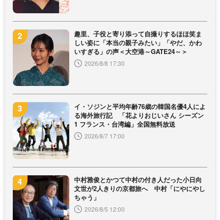
趣里、子役と寄り添って自撮りするほほ笑ま
しい姿に「本当の親子みたい」「やだ、かわ
いすぎる」の声＜大空港～GATE24～＞
2026/8/8 17:30
イ・ソジンと平均年齢76歳の韓国名優4人によ
る海外旅行記 「花よりおじいさん シーズン
1 フランス・台湾編」全国無料放送
2026/8/7 17:00
中村雅俊とかつて中村の付き人だった小日向
文世が2人きりの京都旅へ 中村「にやにやし
ちゃう」
2026/8/5 12:00