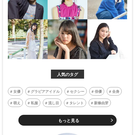
人気のタグ
女優
グラビアアイドル
セクシー
俳優
全身
萌え
私服
流し目
タレント
新條由芽
もっと見る