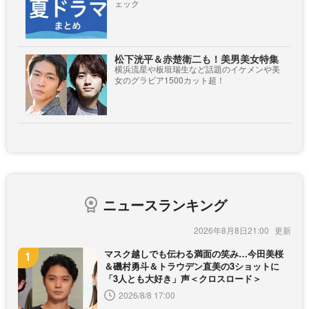
ェック
松下洸平＆赤楚衛二も！美男美女特集
横浜流星や板垣瑞生など話題のイケメンや美
女のグラビア1500カット超！
ニュースランキング
2026年8月8日21:00
マスク越しでも伝わる満面の笑み…今田美桜
＆磯村勇斗＆トラウデン直美の3ショットに
「3人とも大好き」声＜クロスロード＞
2026/8/8 17:00