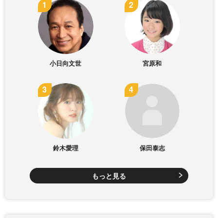
小日向文世
宮原和
鈴木愛理
保田泰志
もっと見る