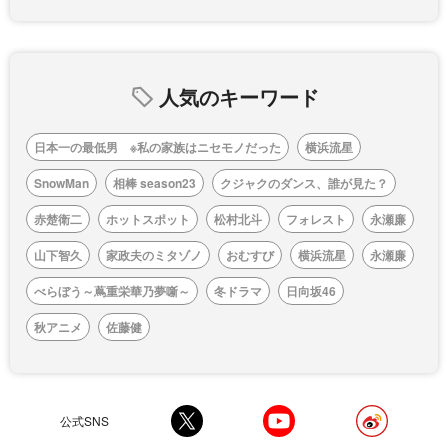
人気のキーワード
日本一の最低男 ※私の家族はニセモノだった
横浜流星
SnowMan
相棒 season23
クジャクのダンス、誰が見た？
赤楚衛二
ホットスポット
松村北斗
フォレスト
永瀬廉
山下智久
家政夫のミタゾノ
おむすび
横浜流星
永瀬廉
べらぼう～蔦重栄華乃夢噺～
冬ドラマ
日向坂46
秋アニメ
佐藤健
公式SNS