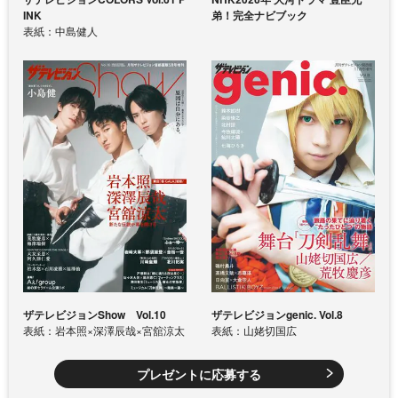
INK
弟！完全ナビブック
表紙：中島健人
ザテレビジョンShow Vol.10
ザテレビジョンgenic. Vol.8
表紙：岩本照×深澤辰哉×宮舘涼太
表紙：山姥切国広
プレゼントに応募する