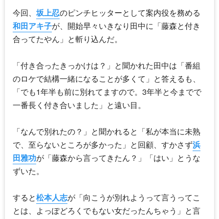
今回、
坂上忍
のピンチヒッターとして案内役を務める
和田アキ子
が、開始早々いきなり田中に「藤森と付き
合ってたやん」と斬り込んだ。
「付き合ったきっかけは？」と聞かれた田中は「番組
のロケで結構一緒になることが多くて」と答えるも、
「でも1年半も前に別れてますので。3年半と今までで
一番長く付き合いました」と遠い目。
「なんで別れたの？」と聞かれると「私が本当に未熟
で、至らないところが多かった」と回顧、すかさず
浜
田雅功
が「藤森から言ってきたん？」「はい」とうな
ずいた。
すると
松本人志
が「向こうが別れようって言うってこ
とは、よっぽどろくでもない女だったんちゃう」と言