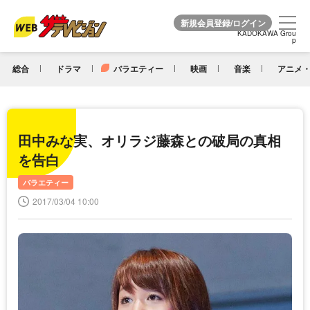
KADOKAWA Grou
KADOKAWA Grou
p
p
総合
ドラマ
バラエティー
映画
音楽
アニメ・
田中みな実、オリラジ藤森との破局の真相
を告白
バラエティー
2017/03/04 10:00