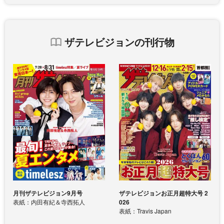
ザテレビジョンの刊行物
月刊ザテレビジョン9月号
ザテレビジョンお正月超特大号 2
表紙：内田有紀＆寺西拓人
026
表紙：Travis Japan