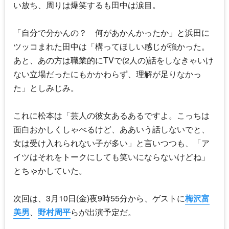
い放ち、周りは爆笑するも田中は涙目。
「自分で分かんの？ 何があかんかったか」と浜田に
ツッコまれた田中は「構ってほしい感じが強かった。
あと、あの方は職業的にTVで(2人の)話をしなきゃいけ
ない立場だったにもかかわらず、理解が足りなかっ
た」としみじみ。
これに松本は「芸人の彼女あるあるですよ。こっちは
面白おかしくしゃべるけど、ああいう話しないでと、
女は受け入れられない子が多い」と言いつつも、「ア
イツはそれをトークにしても笑いにならないけどね」
とちゃかしていた。
次回は、3月10日(金)夜9時55分から、ゲストに
梅沢富
美男
、
野村周平
らが出演予定だ。