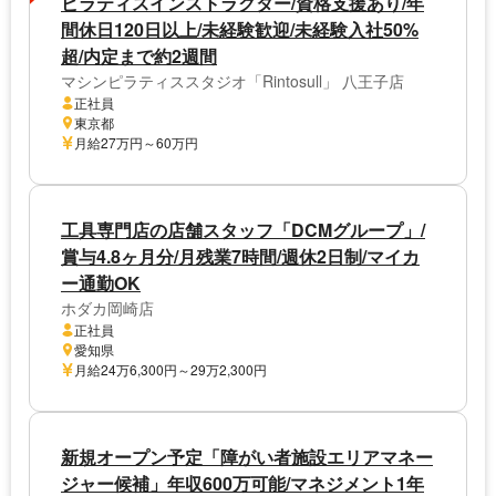
ピラティスインストラクター/資格支援あり/年
間休日120日以上/未経験歓迎/未経験入社50%
超/内定まで約2週間
マシンピラティススタジオ「Rintosull」 八王子店
正社員
東京都
月給27万円～60万円
工具専門店の店舗スタッフ「DCMグループ」/
賞与4.8ヶ月分/月残業7時間/週休2日制/マイカ
ー通勤OK
ホダカ岡崎店
正社員
愛知県
月給24万6,300円～29万2,300円
新規オープン予定「障がい者施設エリアマネー
ジャー候補」年収600万可能/マネジメント1年