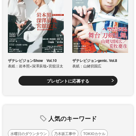
ザテレビジョンShow Vol.10
ザテレビジョンgenic. Vol.8
表紙：岩本照×深澤辰哉×宮舘涼太
表紙：山姥切国広
プレゼントに応募する
人気のキーワード
水曜日のダウンタウン
乃木坂工事中
TOKIOカケル