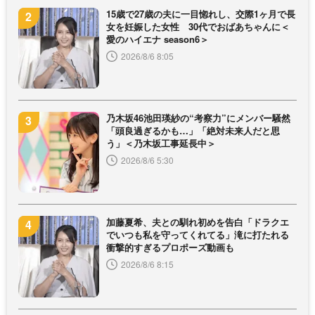
15歳で27歳の夫に一目惚れし、交際1ヶ月で長
女を妊娠した女性 30代でおばあちゃんに＜
愛のハイエナ season6＞
2026/8/6 8:05
乃木坂46池田瑛紗の“考察力”にメンバー騒然
「頭良過ぎるかも…」「絶対未来人だと思
う」＜乃木坂工事延長中＞
2026/8/6 5:30
加藤夏希、夫との馴れ初めを告白「ドラクエ
でいつも私を守ってくれてる」滝に打たれる
衝撃的すぎるプロポーズ動画も
2026/8/6 8:15