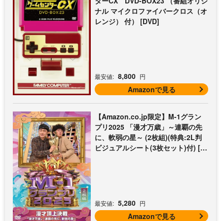
ターCX DVD-BOX23 （番組オリジ
ナル マイクロファイバークロス（オ
レンジ） 付） [DVD]
8,800
最安値:
円
Amazonで見る
【Amazon.co.jp限定】M-1グラン
プリ2025 「漫才万歳」～連覇の先
に、軟弱の星～ (2枚組)(特典:2L判
ビジュアルシート(3枚セット)付) [D
VD]
5,280
最安値:
円
Amazonで見る