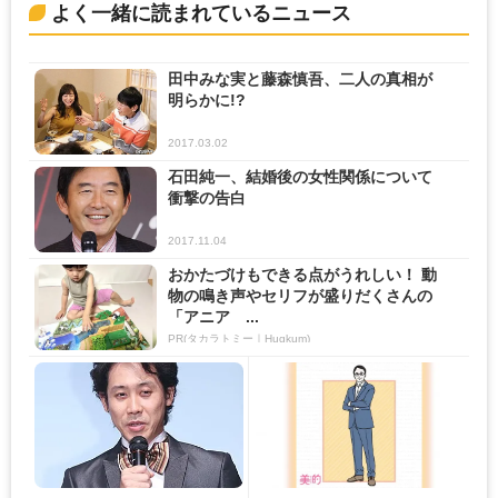
よく一緒に読まれているニュース
田中みな実と藤森慎吾、二人の真相が
明らかに!?
2017.03.02
石田純一、結婚後の女性関係について
衝撃の告白
2017.11.04
おかたづけもできる点がうれしい！ 動
物の鳴き声やセリフが盛りだくさんの
「アニア ...
PR(タカラトミー｜Hugkum)