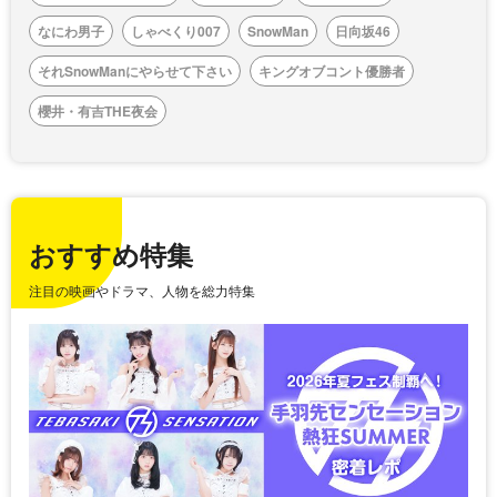
なにわ男子
しゃべくり007
SnowMan
日向坂46
それSnowManにやらせて下さい
キングオブコント優勝者
櫻井・有吉THE夜会
おすすめ特集
注目の映画やドラマ、人物を総力特集