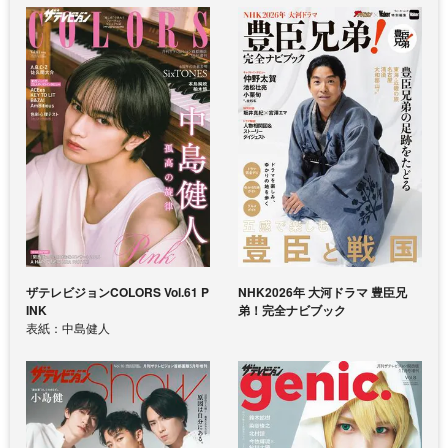
ザテレビジョンCOLORS Vol.61 P
NHK2026年 大河ドラマ 豊臣兄
INK
弟！完全ナビブック
表紙：中島健人