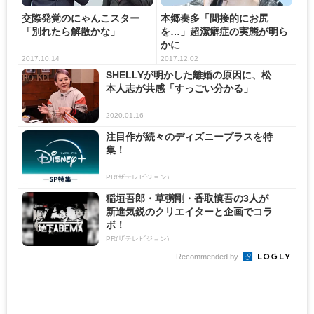
交際発覚のにゃんこスター
本郷奏多「間接的にお尻
「別れたら解散かな」
を…」超潔癖症の実態が明ら
かに
2017.10.14
2017.12.02
SHELLYが明かした離婚の原因に、松
本人志が共感「すっごい分かる」
2020.01.16
注目作が続々のディズニープラスを特
集！
PR(ザテレビジョン)
稲垣吾郎・草彅剛・香取慎吾の3人が
新進気鋭のクリエイターと企画でコラ
ボ！
PR(ザテレビジョン)
Recommended by