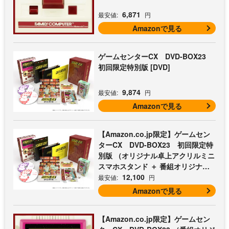
6,871
最安値:
円
Amazonで見る
ゲームセンターCX DVD-BOX23
初回限定特別版 [DVD]
9,874
最安値:
円
Amazonで見る
【Amazon.co.jp限定】ゲームセン
ターCX DVD-BOX23 初回限定特
別版 （オリジナル卓上アクリルミニ
スマホスタンド ＋ 番組オリジナル
マイクロファイバークロス（オレン
12,100
最安値:
円
ジ） 付） [DVD]
Amazonで見る
【Amazon.co.jp限定】ゲームセン