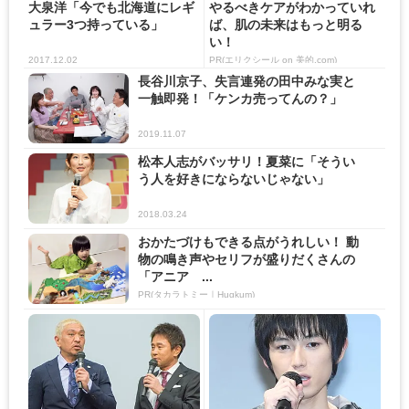
大泉洋「今でも北海道にレギ
やるべきケアがわかっていれ
ュラー3つ持っている」
ば、肌の未来はもっと明る
い！
2017.12.02
PR(エリクシール on 美的.com)
長谷川京子、失言連発の田中みな実と
一触即発！「ケンカ売ってんの？」
2019.11.07
松本人志がバッサリ！夏菜に「そうい
う人を好きにならないじゃない」
2018.03.24
おかたづけもできる点がうれしい！ 動
物の鳴き声やセリフが盛りだくさんの
「アニア ...
PR(タカラトミー｜Hugkum)