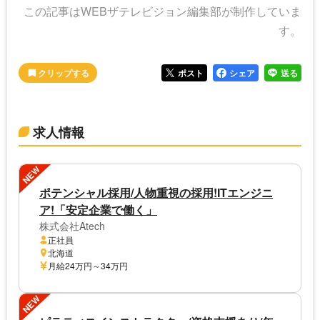
この記事はWEBザテレビジョン編集部が制作していま
す。
ポスト
シェア
送る
求人情報
NEW
ポテンシャル採用/人物重視の採用!ITエンジニ
ア!「安定企業で働く」
株式会社Atech
正社員
北海道
月給24万円～34万円
NEW