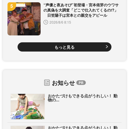
“声優と夜あそび”初登場・宮本侑芽のウワサ
の真偽を大調査「どこで仕入れてくるの!?」
日笠陽子は宮本との親交をアピール
2026/8/6 8:15
もっと見る
お知らせ
おかたづけもできる点がうれしい！ 動
物の...
おかたづけもできる点がうれしい！ 動