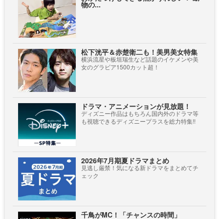
物の...
松下洸平＆赤楚衛二も！美男美女特集
横浜流星や板垣瑞生など話題のイケメンや美
女のグラビア1500カット超！
ドラマ・アニメーションが見放題！
ディズニー作品はもちろん国内外のドラマ等
も視聴できるディズニープラスを総力特集!!
2026年7月期夏ドラマまとめ
見逃し厳禁！気になる新ドラマをまとめてチ
ェック
千鳥がMC！「チャンスの時間」