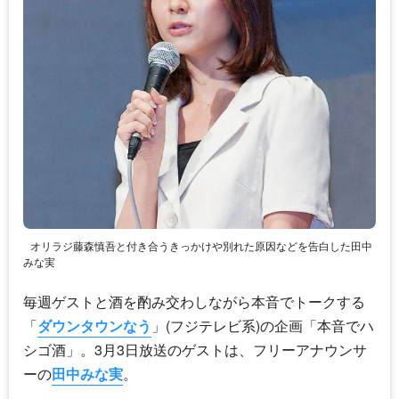
オリラジ藤森慎吾と付き合うきっかけや別れた原因などを告白した田中
みな実
毎週ゲストと酒を酌み交わしながら本音でトークする
「
ダウンタウンなう
」(フジテレビ系)の企画「本音でハ
シゴ酒」。3月3日放送のゲストは、フリーアナウンサ
ーの
田中みな実
。