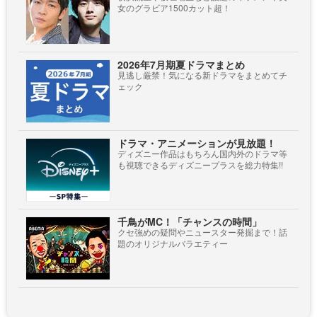
女のグラビア1500カット超！
2026年7月期夏ドラマまとめ
見逃し厳禁！気になる新ドラマをまとめてチ
ェック
ドラマ・アニメーションが見放題！
ディズニー作品はもちろん国内外のドラマ等
も視聴できるディズニープラスを総力特集!!
千鳥がMC！「チャンスの時間」
クセ強めの疑問やニュースター発掘まで！話
題のオリジナルバラエティー