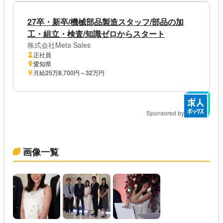
27卒・新卒/機械部品製造スタッフ/部品の加
工・組立・検査/知識ゼロからスタート
株式会社Meta Sales
正社員
愛知県
月給25万8,700円～32万円
Sponsored by
画像一覧