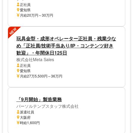
正社員
愛知県
月給20万円～30万円
NEW
玩具金型・成形オペレーター正社員・残業少な
め「正社員/技術手当あり/IP・コンテンツ好き
歓迎」・年間休日125日
株式会社Meta Sales
正社員
愛知県
月給27万5,500円～36万円
「9月開始」製造業務
パーソルテンプスタッフ株式会社
派遣社員
大阪府
時給1,600円