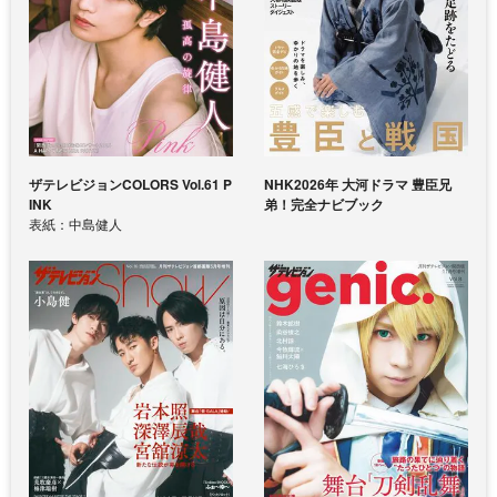
ザテレビジョンCOLORS Vol.61 P
NHK2026年 大河ドラマ 豊臣兄
INK
弟！完全ナビブック
表紙：中島健人