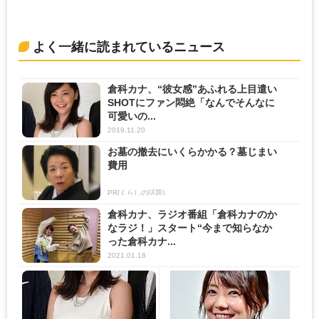
よく一緒に読まれているニュース
倉科カナ、“彼女感”あふれる上目遣い
SHOTにファン悶絶「なんでそんなに
可愛いの...
2019.11.20
お墓の撤去にいくらかかる？墓じまい
費用
PR(くらしの話題)
倉科カナ、ラジオ番組「倉科カナのか
なラジ！」スタート“今まで知らなか
った倉科カナ...
2021.01.18