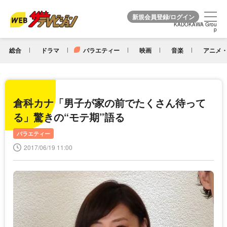
KADOKAWA Grou
KADOKAWA Grou
p
p
総合
ドラマ
バラエティー
映画
音楽
アニメ・
倉科カナ「男子が家の前でたくさん待って
る」驚きの“モテ期”語る
バラエティー
2017/06/19 11:00