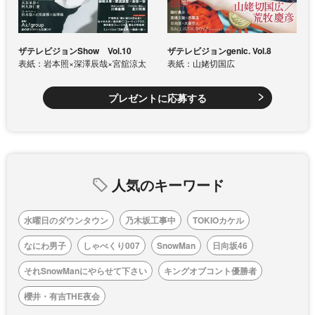
ザテレビジョンShow Vol.10
ザテレビジョンgenic. Vol.8
表紙：岩本照×深澤辰哉×宮舘涼太
表紙：山姥切国広
プレゼントに応募する
人気のキーワード
水曜日のダウンタウン
乃木坂工事中
TOKIOカケル
なにわ男子
しゃべくり007
SnowMan
日向坂46
それSnowManにやらせて下さい
キングオブコント優勝者
櫻井・有吉THE夜会