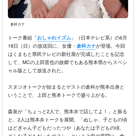
倉科カナ
トーク番組「
おしゃれイズム
」（日本テレビ系）の6月
18日（日）の放送回に、女優・
倉科カナ
が登場。今回
はくまもと県民テレビの新社屋が完成したことを記念
して、MCの上田晋也の故郷でもある熊本県からスペシ
ャル版として放送された。
スタジオトークが始まるとゲストの倉科が熊本出身と
いうことで、上田と熊本トークで盛り上がる。
森泉が「ちょっと2人で、熊本弁で話してよ！」と振る
と、2人は熊本弁トークを展開。「ぬしゃ、子どもの頃
はどぎゃん子どもだったつや（あなたは子どもの頃、
どんな子どもだったの？）」という上田の質問に、倉