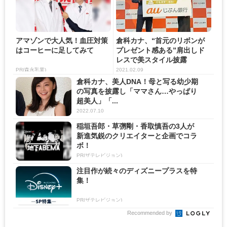
アマゾンで大人気！血圧対策
倉科カナ、“首元のリボンが
はコーヒーに足してみて
プレゼント感ある”肩出しド
レスで美スタイル披露
PR(森永乳業)
2021.02.09
倉科カナ、美人DNA！母と写る幼少期
の写真を披露し「ママさん…やっぱり
超美人」「...
2022.07.10
稲垣吾郎・草彅剛・香取慎吾の3人が
新進気鋭のクリエイターと企画でコラ
ボ！
PR(ザテレビジョン)
注目作が続々のディズニープラスを特
集！
PR(ザテレビジョン)
Recommended by