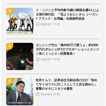
イ・ソジンと平均年齢76歳の韓国名優4人によ
る海外旅行記 「花よりおじいさん シーズン
1 フランス・台湾編」全国無料放送
2026/8/7 17:00
カンニング竹山「俺3000万で買うよ」約2400
万円のポルシェ911のプロポーションとエンジ
ン音にうっとり＜試乗最高＞
2026/8/7 12:00
松井ケムリ、証券会社元副会長の父が「初め
てサイゼリヤに行こうとして入店を諦めた」
衝撃のオチにスタジオ爆笑
2026/8/9 10:30