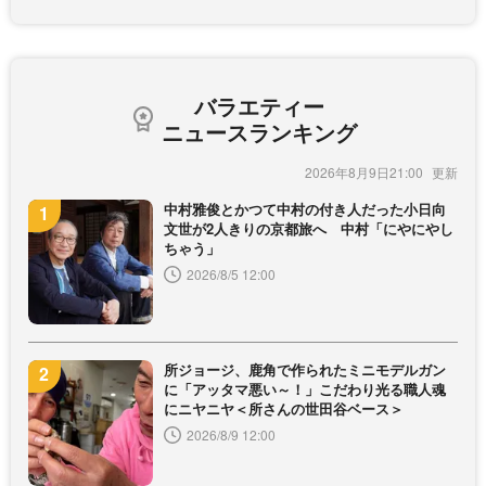
バラエティー
ニュースランキング
2026年8月9日21:00
中村雅俊とかつて中村の付き人だった小日向
文世が2人きりの京都旅へ 中村「にやにやし
ちゃう」
2026/8/5 12:00
所ジョージ、鹿角で作られたミニモデルガン
に「アッタマ悪い～！」こだわり光る職人魂
にニヤニヤ＜所さんの世田谷ベース＞
2026/8/9 12:00