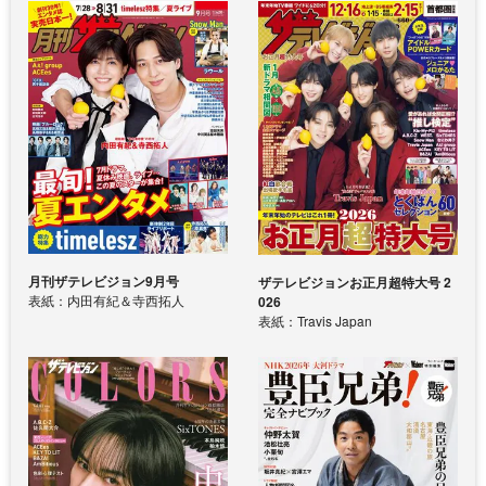
月刊ザテレビジョン9月号
ザテレビジョンお正月超特大号 2
表紙：内田有紀＆寺西拓人
026
表紙：Travis Japan