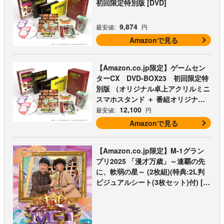
初回限定特別版 [DVD]
9,874
最安値:
円
Amazonで見る
【Amazon.co.jp限定】ゲームセン
ターCX DVD-BOX23 初回限定特
別版 （オリジナル卓上アクリルミニ
スマホスタンド ＋ 番組オリジナル
マイクロファイバークロス（オレン
12,100
最安値:
円
ジ） 付） [DVD]
Amazonで見る
【Amazon.co.jp限定】M-1グラン
プリ2025 「漫才万歳」～連覇の先
に、軟弱の星～ (2枚組)(特典:2L判
ビジュアルシート(3枚セット)付) [D
VD]