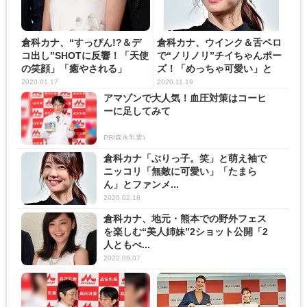
倉科カナ、“すっぴん!?＆デ
倉科カナ、ウインク＆舌ペロ
コ出し”SHOTに反響！「天使
で“ノリノリ”チイちゃんポー
の笑顔」「癒やされる」
ズ！「めっちゃ可愛い」と
フ...
2020.01.17
2020.11.19
アマゾンで大人気！血圧対策はコーヒ
ーに足してみて
PR(森永乳業)
倉科カナ「ぶりっ子。笑」と萌え袖で
ニッコリ「無敵に可愛い」「たまら
ん」とファンメ...
2020.02.18
倉科カナ、地元・熊本での野外フェス
を楽しむ“美人姉妹”2ショット公開「2
人ともべ...
2022.09.07