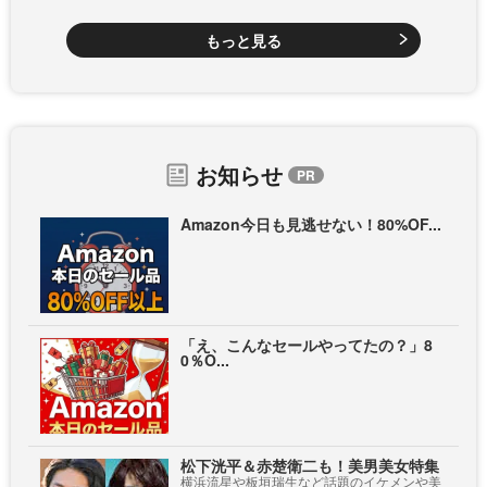
もっと見る
お知らせ
Amazon今日も見逃せない！80%OF...
「え、こんなセールやってたの？」8
0％O...
松下洸平＆赤楚衛二も！美男美女特集
横浜流星や板垣瑞生など話題のイケメンや美