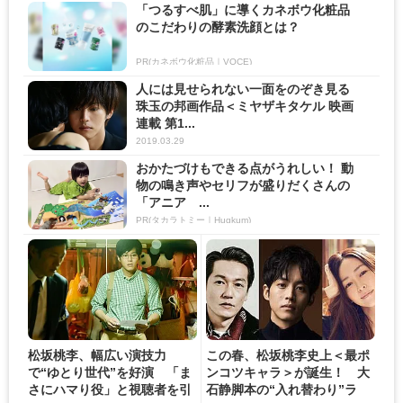
「つるすべ肌」に導くカネボウ化粧品
のこだわりの酵素洗顔とは？
PR(カネボウ化粧品｜VOCE)
人には見せられない一面をのぞき見る
珠玉の邦画作品＜ミヤザキタケル 映画
連載 第1...
2019.03.29
おかたづけもできる点がうれしい！ 動
物の鳴き声やセリフが盛りだくさんの
「アニア ...
PR(タカラトミー｜Hugkum)
松坂桃李、幅広い演技力
この春、松坂桃李史上＜最ポ
で“ゆとり世代”を好演 「ま
ンコツキャラ＞が誕生！ 大
さにハマり役」と視聴者を引
石静脚本の“入れ替わり”ラ