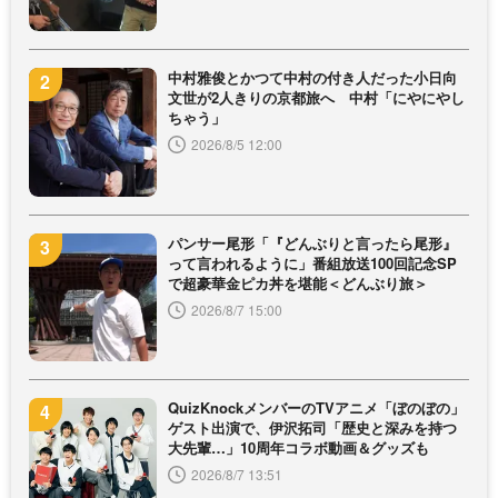
中村雅俊とかつて中村の付き人だった小日向
文世が2人きりの京都旅へ 中村「にやにやし
ちゃう」
2026/8/5 12:00
パンサー尾形「『どんぶりと言ったら尾形』
って言われるように」番組放送100回記念SP
で超豪華金ピカ丼を堪能＜どんぶり旅＞
2026/8/7 15:00
QuizKnockメンバーのTVアニメ「ぼのぼの」
ゲスト出演で、伊沢拓司「歴史と深みを持つ
大先輩…」10周年コラボ動画＆グッズも
2026/8/7 13:51