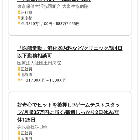
東京保健生活協同組合 大泉生協病院
正社員
東京都
年収310万1,100円～583万7,955円
「医師常勤」消化器内科など/クリニック/週4日
以下勤務相談可
医療法人社団土田病院
正社員
北海道
年収1,400万円～1,800万円
好奇心でヒットを後押し!/ゲームテストスタッ
フ/月収35万円に届く/毎週しっかり2日休み/年
休125日
株式会社C-Link
正社員
大阪府