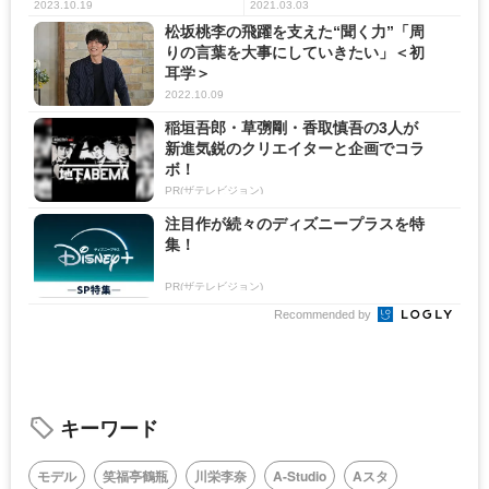
き付...
ブ...
2023.10.19
2021.03.03
松坂桃李の飛躍を支えた“聞く力”「周
りの言葉を大事にしていきたい」＜初
耳学＞
2022.10.09
稲垣吾郎・草彅剛・香取慎吾の3人が
新進気鋭のクリエイターと企画でコラ
ボ！
PR(ザテレビジョン)
注目作が続々のディズニープラスを特
集！
PR(ザテレビジョン)
Recommended by
キーワード
モデル
笑福亭鶴瓶
川栄李奈
A-Studio
Aスタ