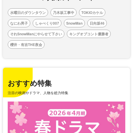
水曜日のダウンタウン
乃木坂工事中
TOKIOカケル
なにわ男子
しゃべくり007
SnowMan
日向坂46
それSnowManにやらせて下さい
キングオブコント優勝者
櫻井・有吉THE夜会
おすすめ特集
注目の映画やドラマ、人物を総力特集