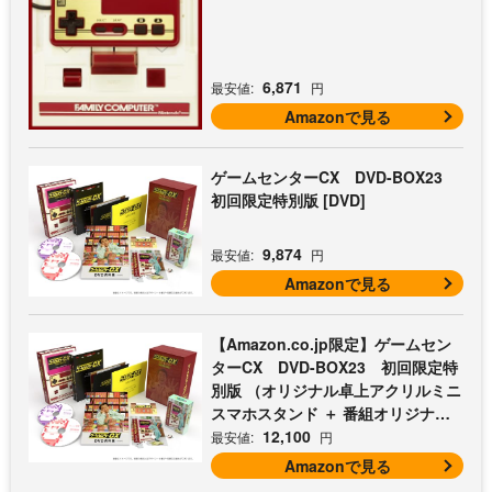
6,871
最安値:
円
Amazonで見る
ゲームセンターCX DVD-BOX23
初回限定特別版 [DVD]
9,874
最安値:
円
Amazonで見る
【Amazon.co.jp限定】ゲームセン
ターCX DVD-BOX23 初回限定特
別版 （オリジナル卓上アクリルミニ
スマホスタンド ＋ 番組オリジナル
マイクロファイバークロス（オレン
12,100
最安値:
円
ジ） 付） [DVD]
Amazonで見る