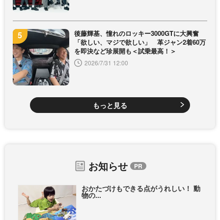
後藤輝基、憧れのロッキー3000GTに大興奮
「欲しい、マジで欲しい」 革ジャン2着60万
を即決など珍展開も＜試乗最高！＞
2026/7/31 12:00
もっと見る
お知らせ
おかたづけもできる点がうれしい！ 動
物の...