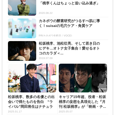
「桃李くんはちょっと追い込み過ぎ」
2020.08.22
カネボウの酵素研究がつるすべ肌に導
く！suisaiの毛穴ケア・角質ケア
PR(カネボウ化粧品｜VOCE)
松坂桃李、池松壮亮、そして若き日の
ヒデキ…オトナ女子集合！愛せるオト
コのカラダ＜...
2019.07.09
松坂桃李、数多の名優との出
キャリア15年超、役者・松坂
会いで得たものを告白 “ラ
桃李の妄想を具現化した『月
イバル”岡田将生はナチュラ
刊 松坂桃李』が「映画・チ...
ル...
2025.01.17
2025.05.07