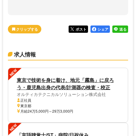
ポスト
シェア
送る
求人情報
NEW
東京で技術を身に着け、地元「霧島」に戻ろ
う・鹿児島出身の代表/計測器の検査・校正
オルティカテクニカルソリューション株式会社
正社員
東京都
月給24万5,000円～29万3,000円
NEW
「言語聴覚士/ST」病院/日祝休み