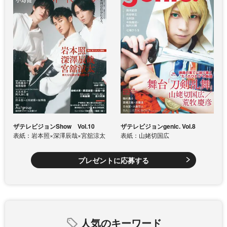
ザテレビジョンShow Vol.10
ザテレビジョンgenic. Vol.8
表紙：岩本照×深澤辰哉×宮舘涼太
表紙：山姥切国広
プレゼントに応募する
人気のキーワード