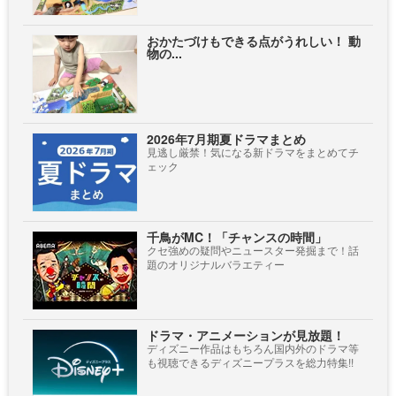
おかたづけもできる点がうれしい！ 動
物の...
2026年7月期夏ドラマまとめ
見逃し厳禁！気になる新ドラマをまとめてチ
ェック
千鳥がMC！「チャンスの時間」
クセ強めの疑問やニュースター発掘まで！話
題のオリジナルバラエティー
ドラマ・アニメーションが見放題！
ディズニー作品はもちろん国内外のドラマ等
も視聴できるディズニープラスを総力特集!!