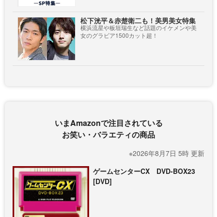
松下洸平＆赤楚衛二も！美男美女特集
横浜流星や板垣瑞生など話題のイケメンや美
女のグラビア1500カット超！
いまAmazonで注目されている
お笑い・バラエティの商品
※2026年8月7日 5時 更新
ゲームセンターCX DVD-BOX23
[DVD]