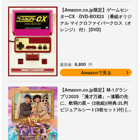
【Amazon.co.jp限定】ゲームセン
ターCX DVD-BOX23 （番組オリジ
ナル マイクロファイバークロス（オ
レンジ） 付） [DVD]
8,800
最安値:
円
Amazonで見る
【Amazon.co.jp限定】M-1グラン
プリ2025 「漫才万歳」～連覇の先
に、軟弱の星～ (2枚組)(特典:2L判
ビジュアルシート(3枚セット)付) [D
VD]