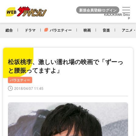
KADOKAWA Grou
KADOKAWA Grou
p
p
総合
ドラマ
バラエティー
映画
音楽
アニメ・
松坂桃李、激しい濡れ場の映画で「ずーっ
と腰振ってますよ」
バラエティー
2018/04/07 11:45