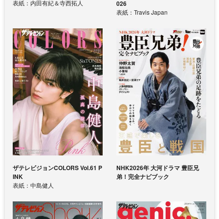
表紙：内田有紀＆寺西拓人
026
表紙：Travis Japan
ザテレビジョンCOLORS Vol.61 P
NHK2026年 大河ドラマ 豊臣兄
INK
弟！完全ナビブック
表紙：中島健人