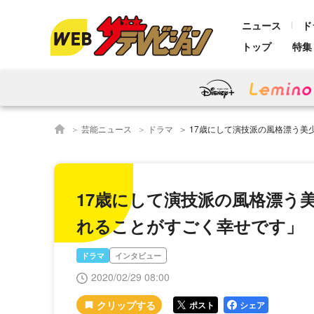
ニュース
ド
トップ
特集
芸能ニュース
ドラマ
17歳にして演技派の風格漂う美少女・南沙良
17歳にして演技派の風格漂う
れることがすごく幸せです」
ドラマ
インタビュー
2020/02/29 08:00
ポスト
シェア