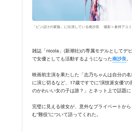
「ピンぼけの家族」に出演している南沙良
撮影＝倉持アユミ
雑誌「nicola」(新潮社)の専属モデルとして
で女優としても活動するようになった
南沙良
。
映画初主演を果たした「志乃ちゃんは自分の名前
に演じ切るなど、17歳ですでに“演技派女優”
のかわいい女の子は誰？」とネット上で話題に
完璧に見える彼女が、意外なプライベートから
む“難役”について語ってくれた。