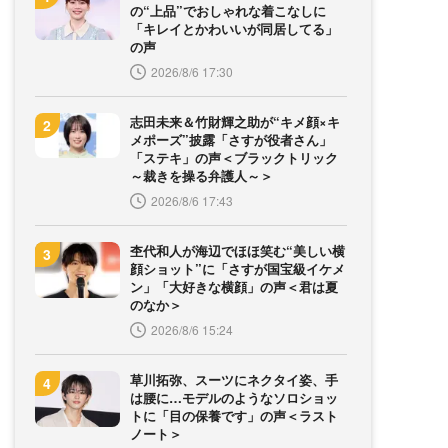
の“上品”でおしゃれな着こなしに
「キレイとかわいいが同居してる」
の声
2026/8/6 17:30
志田未来＆竹財輝之助が“キメ顔×キ
メポーズ”披露「さすが役者さん」
「ステキ」の声＜ブラックトリック
～裁きを操る弁護人～＞
2026/8/6 17:43
杢代和人が海辺でほほ笑む“美しい横
顔ショット”に「さすが国宝級イケメ
ン」「大好きな横顔」の声＜君は夏
のなか＞
2026/8/6 15:24
草川拓弥、スーツにネクタイ姿、手
は腰に…モデルのようなソロショッ
トに「目の保養です」の声＜ラスト
ノート＞