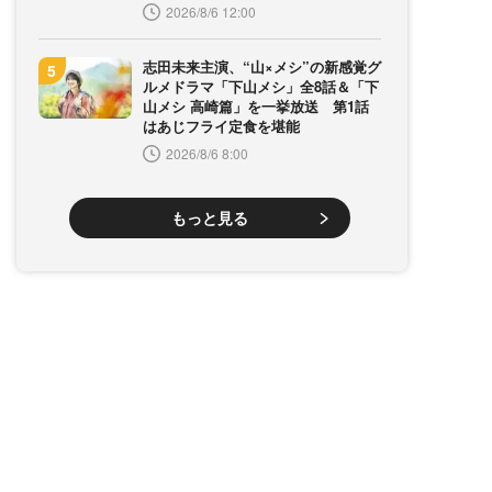
2026/8/6 12:00
志田未来主演、“山×メシ”の新感覚グ
ルメドラマ「下山メシ」全8話＆「下
山メシ 高崎篇」を一挙放送 第1話
はあじフライ定食を堪能
2026/8/6 8:00
もっと見る