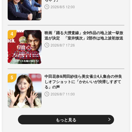
2026/8/5 12:00
映画「踊る大捜査線」全9作品の地上波一挙放
送が決定 「室井慎次」2部作は地上波初放送
2026/8/7 17:26
中田花奈&岡田紗佳ら美女雀士4人集合の仲良
しオフショットに「かわいいが渋滞しすぎて
る」の声
2026/8/7 11:00
もっと見る