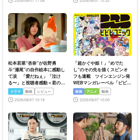
2026/08/07 11:08
2026/08/07 10:32
松本若菜“杏奈”が佐野勇
「超かぐや姫！」“めでた
斗“瀬尾”の自作絵本に感動し
し”のその先を描くスピンオ
て涙 「愛だねぇ」「泣け
フも連載 ツインエンジン発
る〜」と視聴者感動＜君の好
WEBマンガレーベル「ビビビ
きは無敵＞
コミック」が創刊
ドラマ
動画
レビュー
映画
アニメ
動画
2026/08/07 10:19
2026/08/07 10:00