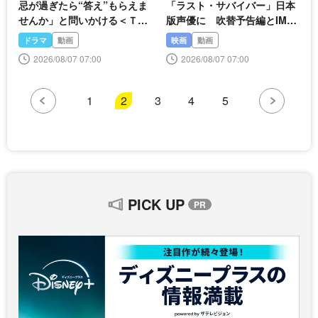
忌が過ぎたら“答え”もらえま
「ラスト・サバイバー」日本
せんか」と問いかける＜Ｔシ
版声優に 吹替予告編とIMA
ャツが乾くまで＞
Xポスター公開
ドラマ
動画
映画
動画
2026/08/07 07:00
2026/08/07 07:00
1
2
3
4
5
PICK UP