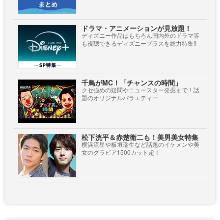
ドラマ・アニメーションが見放題！
ディズニー作品はもちろん国内外のドラマ等
も視聴できるディズニープラスを総力特集!!
千鳥がMC！「チャンスの時間」
クセ強めの疑問やニュースター発掘まで！話
題のオリジナルバラエティー
松下洸平＆赤楚衛二も！美男美女特集
横浜流星や板垣瑞生など話題のイケメンや美
女のグラビア1500カット超！