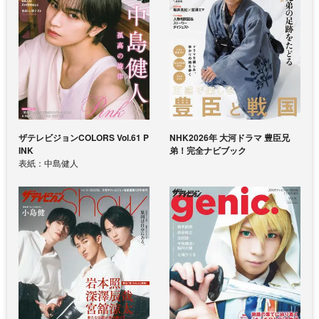
ザテレビジョンCOLORS Vol.61 P
NHK2026年 大河ドラマ 豊臣兄
INK
弟！完全ナビブック
表紙：中島健人