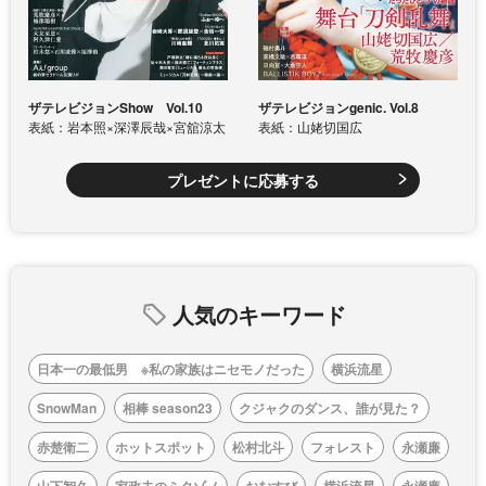
ザテレビジョンShow Vol.10
ザテレビジョンgenic. Vol.8
表紙：岩本照×深澤辰哉×宮舘涼太
表紙：山姥切国広
プレゼントに応募する
人気のキーワード
日本一の最低男 ※私の家族はニセモノだった
横浜流星
SnowMan
相棒 season23
クジャクのダンス、誰が見た？
赤楚衛二
ホットスポット
松村北斗
フォレスト
永瀬廉