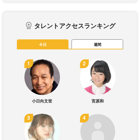
タレントアクセスランキング
今日
週間
小日向文世
宮原和