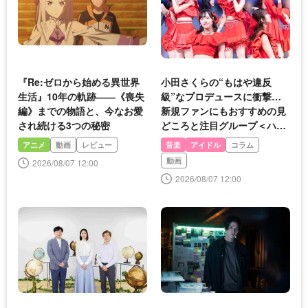
『Re:ゼロから始める異世界
小田さくらの“もはや違反
生活』10年の軌跡――《喪失
級”なプロデュースに衝撃…
編》までの物語と、今なお愛
新規ファンにもおすすめの見
され続ける3つの秘密
どころと注目グループ＜ハ
ロ！コン2026＞
アニメ
動画
レビュー
音楽
アイドル
コラム
動画
2026/08/07 12:00
2026/08/07 12:00