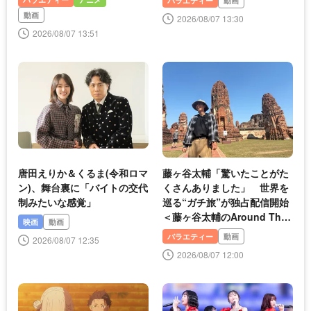
バラエティー
動画
動画
2026/08/07 13:30
2026/08/07 13:51
唐田えりか＆くるま(令和ロマ
藤ヶ谷太輔「驚いたことがた
ン)、舞台裏に「バイトの交代
くさんありました」 世界を
制みたいな感覚」
巡る“ガチ旅”が独占配信開始
＜藤ヶ谷太輔のAround The
映画
動画
World＞
バラエティー
動画
2026/08/07 12:35
2026/08/07 12:00