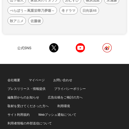
山下智久
家政夫のミタゾノ
おむすび
横浜流星
永瀬廉
べらぼう～蔦重栄華乃夢噺～
冬ドラマ
日向坂46
秋アニメ
佐藤健
公式SNS
会社概要
マイページ
お問い合わせ
プレスリリース・情報提供
プライバシーポリシー
編集部からのお知らせ
広告出稿をご検討の方へ
取材を受けてくださった方へ
利用環境
サイト利用規約
Webプッシュ通知について
利用者情報の外部送信について