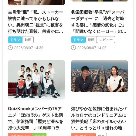
吉川愛“楓”「私、ストーカー
眞栄田郷敦“早見”が“スーパ
被害に遭ってるかもしれな
ーダディー”に 過去と対峙
い」奥田瑛二“祖父”に被害を
する姿に「感情の変化すご」
打ち明けた直後、何者かに襲
「間違いなくヒーロー」の声
われる＜名探偵のままでいて
＜大空港＞
ドラマ
動画
ドラマ
動画
レビュー
＞
2026/08/07 14:30
2026/08/07 14:00
QuizKnockメンバーのTVア
煌びやかな装飾に包まれたバ
ニメ「ぼのぼの」ゲスト出演
ルセロナのコンドミニアムに
で、伊沢拓司「歴史と深みを
酒井美紀「床のタイルかわい
持つ大先輩…」10周年コラボ
い」とうっとり＜憧れの地に
動画＆グッズも
家を買おう＞
バラエティー
アニメ