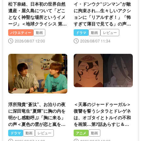
松下奈緒、日本初の世界自然
イ・ドンウク“ジンマン”が敵
遺産・屋久島について「どこ
に拘束され…生々しいアクシ
となく神聖な場所というイメ
ョンに「リアルすぎ！」「怖
ージ」＜地球クライシス 第1
すぎて薄目で見てる」の声＜
4弾＞
殺し屋たちの店 2＞
バラエティー
動画
ドラマ
動画
レビュー
2026/08/07 12:00
2026/08/07 11:34
浮所飛貴“蒼汰”、お泊りの夜
＜天幕のジャードゥーガル＞
に深田竜生“夏輝”に胸の内を
復讐を誓うシタラとドレゲネ
明かし感動呼ぶ「胸に来る」
は、オゴタイとトルイの不和
の声＜夏色の雲が恋と嵐をま
を画策…第7話あらすじ＆先
きおこす＞
行カット公開
ドラマ
動画
レビュー
アニメ
動画