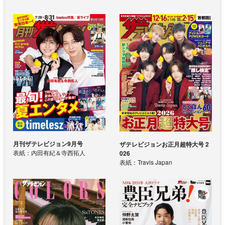
月刊ザテレビジョン9月号
ザテレビジョンお正月超特大号 2
表紙：内田有紀＆寺西拓人
026
表紙：Travis Japan