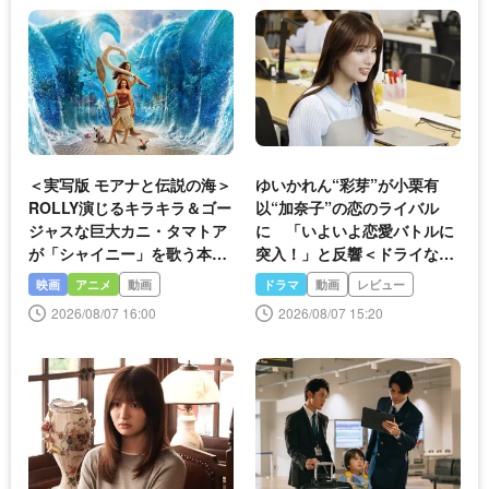
＜実写版 モアナと伝説の海＞
ゆいかれん“彩芽”が小栗有
ROLLY演じるキラキラ＆ゴー
以“加奈子”の恋のライバル
ジャスな巨大カニ・タマトア
に 「いよいよ恋愛バトルに
が「シャイニー」を歌う本編
突入！」と反響＜ドライな同
映像が公開
期の溺愛癖＞
映画
アニメ
動画
ドラマ
動画
レビュー
2026/08/07 16:00
2026/08/07 15:20