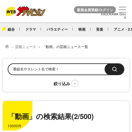
KADOKAWA Grou
KADOKAWA Grou
p
p
総合
ドラマ
バラエティー
映画
音楽
アニメ・2.
芸能ニュース
「動画」の芸能ニュース一覧
「動画」の検索結果(2/500)
10000件