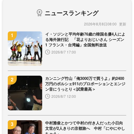
ニュースランキング
2026年8月8日08:00
イ・ソジンと平均年齢76歳の韓国名優4人によ
る海外旅行記 「花よりおじいさん シーズン
1 フランス・台湾編」全国無料放送
2026/8/7 17:00
カンニング竹山「俺3000万で買うよ」約2400
万円のポルシェ911のプロポーションとエンジ
ン音にうっとり＜試乗最高＞
2026/8/7 12:00
中村雅俊とかつて中村の付き人だった小日向
文世が2人きりの京都旅へ 中村「にやにやし
ちゃう」