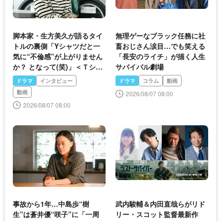
脚本家・生方美久が語るタイ
無理ゲーなブラック任務に社
トルの裏側「Yシャツだと一
畜おじさん涙目…でも笑える
気に“不倫感”が上がりません
「長安のライチ」が描く人生
か？ となって(笑)」＜Ｔシャ
サバイバル劇場
ツが乾くまで＞
ドラマ
インタビュー
ドラマ
コラム
動画
動画
2026/08/07 08:00
2026/08/07 08:00
事故から1年…中島歩“樹
武内駿輔＆内田直哉らがリド
生”は蒼井優“咲子”に「一周
リー・スコット監督最新作