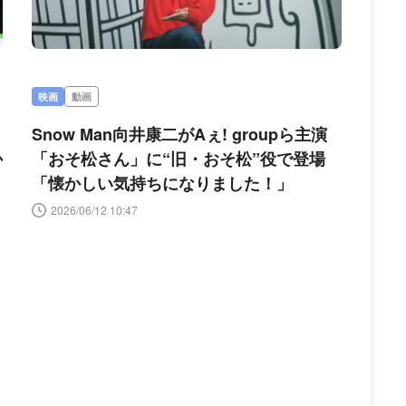
映画
動画
Snow Man向井康二がAぇ! groupら主演
か
「おそ松さん」に“旧・おそ松”役で登場
「懐かしい気持ちになりました！」
2026/06/12 10:47