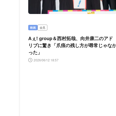
映画
会見
Aぇ! group＆西村拓哉、向井康二のアド
リブに驚き「爪痕の残し方が尋常じゃな
った」
2026/06/12 18:57