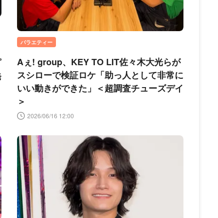
バラエティー
Aぇ! group、KEY TO LIT佐々木大光らが
プ
スシローで検証ロケ「助っ人として非常に
発
いい動きができた」＜超調査チューズデイ
＞
2026/06/16 12:00