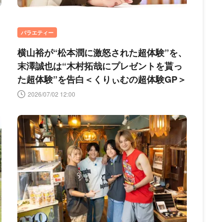
バラエティー
横山裕が“松本潤に激怒された超体験”を、
末澤誠也は“木村拓哉にプレゼントを貰っ
た超体験”を告白＜くりぃむの超体験GP＞
2026/07/02 12:00