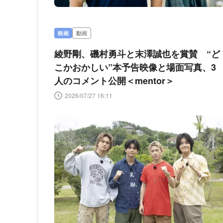
映画
動画
綾野剛、磯村勇斗と末澤誠也を賞賛 “ど
こかおかしい”本予告映像と場面写真、3
人のコメント公開＜mentor＞
2026/07/27 16:11