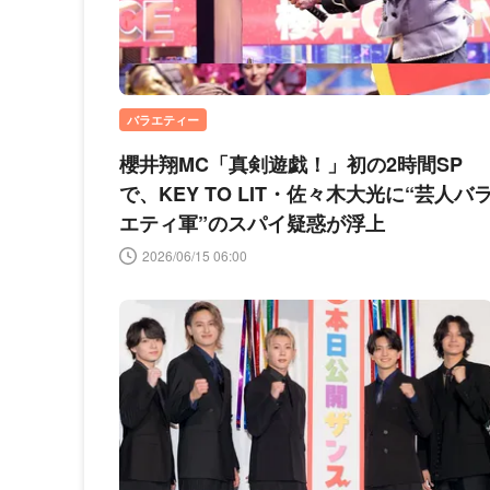
バラエティー
櫻井翔MC「真剣遊戯！」初の2時間SP
で、KEY TO LIT・佐々木大光に“芸人バ
エティ軍”のスパイ疑惑が浮上
2026/06/15 06:00