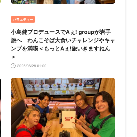
バラエティー
小島健プロデュースでAぇ! groupが岩手
を
旅へ わんこそば大食いチャレンジやキャ
ンプを満喫＜もっとAぇ!旅いきますねん
＞
2026/06/28 01:00