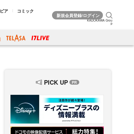
ビア
コミック
KADOKAWA Grou
p
PICK UP