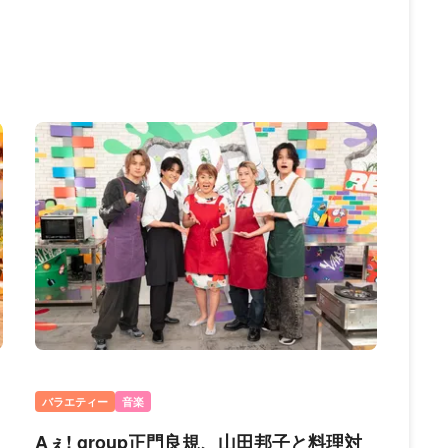
バラエティー
音楽
Aぇ! group正門良規、山田邦子と料理対