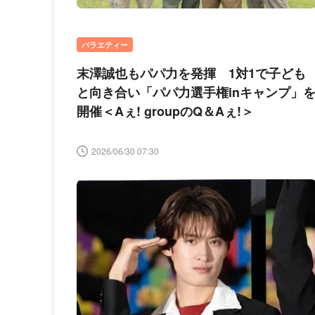
バラエティー
末澤誠也もパパ力を発揮 1対1で子ども
と向き合い「パパ力選手権inキャンプ」
開催＜Aぇ! groupのQ＆Aぇ!＞
2026/06/30 07:30