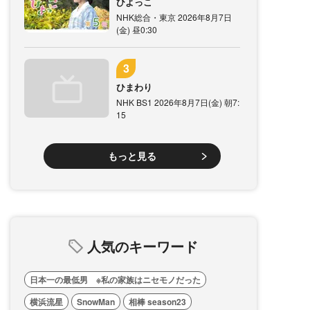
ひよっこ
NHK総合・東京 2026年8月7日
(金) 昼0:30
ひまわり
NHK BS1 2026年8月7日(金) 朝7:
15
もっと見る
人気のキーワード
日本一の最低男 ※私の家族はニセモノだった
横浜流星
SnowMan
相棒 season23