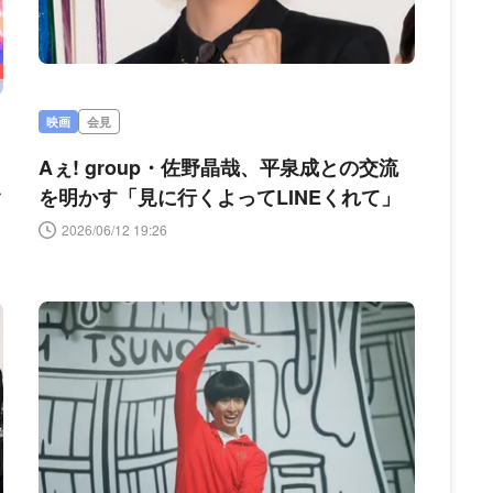
映画
会見
Aぇ! group・佐野晶哉、平泉成との交流
ラ
を明かす「見に行くよってLINEくれて」
2026/06/12 19:26