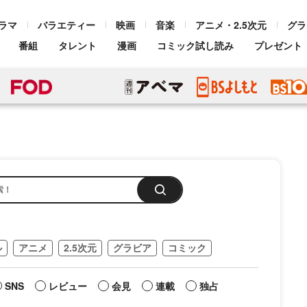
ラマ
バラエティー
映画
音楽
アニメ・2.5次元
グラ
番組
タレント
漫画
コミック試し読み
プレゼント
ル
アニメ
2.5次元
グラビア
コミック
SNS
レビュー
会見
連載
独占