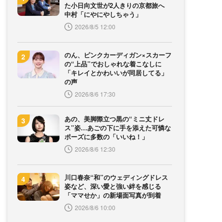
た小日向文世が2人きりの京都旅へ
中村「にやにやしちゃう」
2026/8/5 12:00
のん、ピンクカーディガン×スカーフ
の“上品”でおしゃれな着こなしに
「キレイとかわいいが同居してる」
の声
2026/8/6 17:30
あの、美脚際立つ黒の“ミニ丈ドレ
ス”姿…あごの下に手を添えた可憐な
ポーズに多数の「いいね！」
2026/8/6 12:30
川口春奈“和”のウェディングドレス
姿など、深い愛と強い絆を感じる
「ママせか」の新場面写真が到着
2026/8/6 10:00