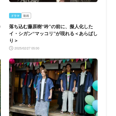
ドラマ
動画
カ
落ち込む藤原樹“吟”の前に、擬人化した
う
イ・シガン“マッコリ”が現れる＜あらばし
り＞
2025/02/27 05:00