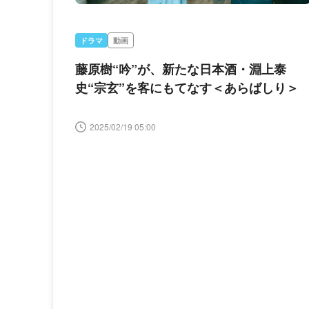
ドラマ
動画
藤原樹“吟”が、新たな日本酒・淵上泰
史“宗玄”を客にもてなす＜あらばしり＞
2025/02/19 05:00