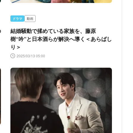
ドラマ
動画
の
結婚騒動で揉めている家族を、藤原
樹“吟”と日本酒らが解決へ導く＜あらばし
り＞
2025/03/13 05:00