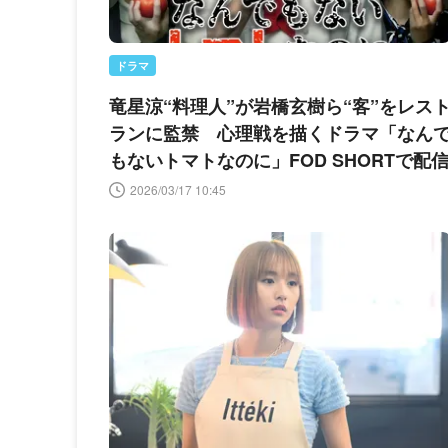
ドラマ
竜星涼“料理人”が岩橋玄樹ら“客”をレス
ランに監禁 心理戦を描くドラマ「なん
もないトマトなのに」FOD SHORTで配
2026/03/17 10:45