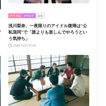
アイドル
グラビア
会見
ト
浅川梨奈、一夜限りのアイドル復帰は“公
で
私混同”で「誰よりも楽しんでやろうとい
信
う気持ち」
2025/12/27 07:00