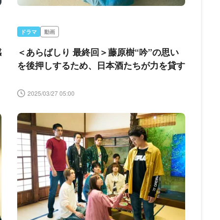
ドラマ
動画
感
＜あらばしり 最終回＞藤原樹“吟”の思い
と
を後押しするため、日本酒たちが力を貸す
＞
2025/03/27 05:00