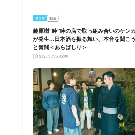
ドラマ
動画
藤原樹“吟”吟の店で取っ組み合いのケン
が発生…日本酒を振る舞い、本音を聞こ
と奮闘＜あらばしり＞
2025/03/05 05:00