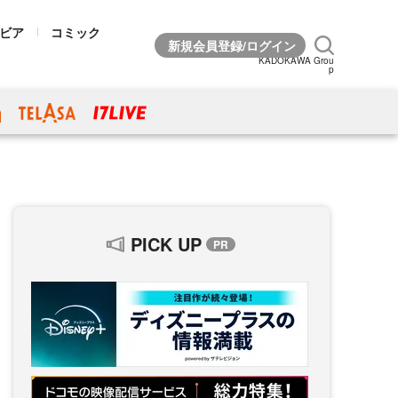
ビア
コミック
KADOKAWA Grou
p
PICK UP