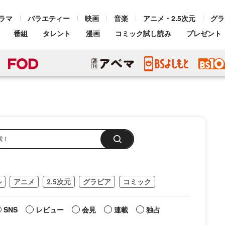
ラマ
バラエティー
映画
音楽
アニメ・2.5次元
グラ
番組
タレント
漫画
コミック試し読み
プレゼント
ル
アニメ
2.5次元
グラビア
コミック
SNS
レビュー
会見
連載
独占