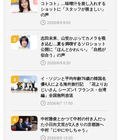
コトコト」…味噌汁を差し入れする
ショットに「スタッフが羨ましい」
の声
2026/8/9 8:00
志田未来、山笠かぶってカメラを覗
き込む…夏を満喫するソロショット
公開に「ほんとかわいい」「自然が
似合う」の声
2026/8/9 8:30
イ・ソジンと平均年齢76歳の韓国名
優4人による海外旅行記 「花よりお
じいさん シーズン1 フランス・台湾
編」全国無料放送
2026/8/7 17:00
中村雅俊とかつて中村の付き人だっ
た小日向文世が2人きりの京都旅へ
中村「にやにやしちゃう」
2026/8/5 12:00