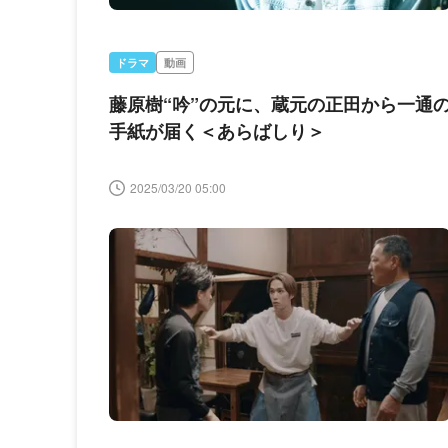
ドラマ
動画
藤原樹“吟”の元に、蔵元の正田から一通
手紙が届く＜あらばしり＞
2025/03/20 05:00