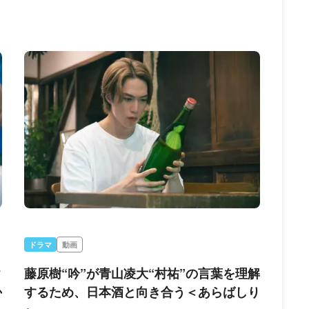
ドラマ
動画
ク
藤原樹“吟”が青山凌大“村祐”の言葉を理解
か
するため、日本酒と向き合う＜あらばしり