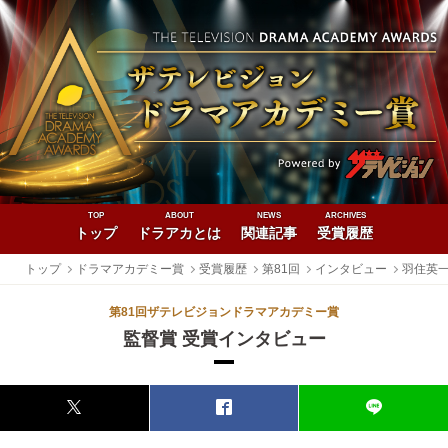
TOP
ABOUT
NEWS
ARCHIVES
トップ
ドラアカとは
関連記事
受賞履歴
トップ
ドラマアカデミー賞
受賞履歴
第81回
インタビュー
羽住英
第81回ザテレビジョンドラマアカデミー賞
監督賞 受賞インタビュー