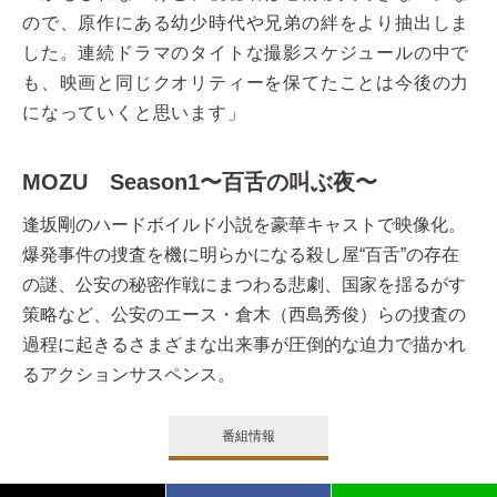
ので、原作にある幼少時代や兄弟の絆をより抽出しま
した。連続ドラマのタイトな撮影スケジュールの中で
も、映画と同じクオリティーを保てたことは今後の力
になっていくと思います」
MOZU Season1〜百舌の叫ぶ夜〜
逢坂剛のハードボイルド小説を豪華キャストで映像化。
爆発事件の捜査を機に明らかになる殺し屋“百舌”の存在
の謎、公安の秘密作戦にまつわる悲劇、国家を揺るがす
策略など、公安のエース・倉木（西島秀俊）らの捜査の
過程に起きるさまざまな出来事が圧倒的な迫力で描かれ
るアクションサスペンス。
番組情報