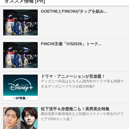
オススメ情報 [PR]
GOETHEとFINCHIがタッグを組み...
FINCHI主催「IVS2026」トーク...
ドラマ・アニメーションが見放題！
ディズニー作品はもちろん国内外のドラマ等も視聴で
きるディズニープラスを総力特集!!
松下洸平＆赤楚衛二も！美男美女特集
横浜流星や板垣瑞生など話題のイケメンや美女のグラ
ビア1500カット超！