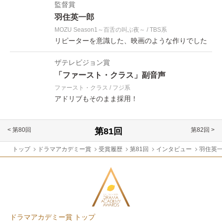
監督賞
羽住英一郎
MOZU Season1～百舌の叫ぶ夜～
TBS系
リピーターを意識した、映画のような作りでした
ザテレビジョン賞
「ファースト・クラス」副音声
ファースト・クラス
フジ系
アドリブもそのまま採用！
< 第80回
第82回 >
トップ
ドラマアカデミー賞
受賞履歴
第81回
インタビュー
羽住英
ドラマアカデミー賞 トップ