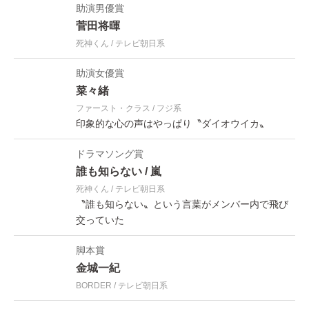
助演男優賞
菅田将暉
死神くん
テレビ朝日系
助演女優賞
菜々緒
ファースト・クラス
フジ系
印象的な心の声はやっぱり〝ダイオウイカ〟
ドラマソング賞
誰も知らない
嵐
死神くん
テレビ朝日系
〝誰も知らない〟という言葉がメンバー内で飛び
交っていた
脚本賞
金城一紀
BORDER
テレビ朝日系