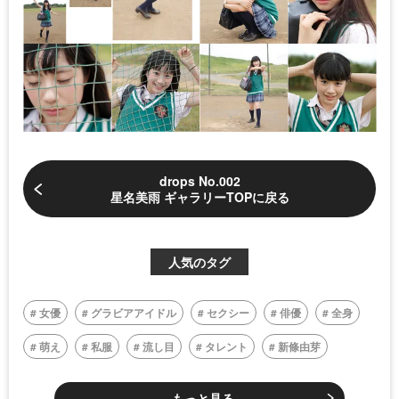
drops No.002
星名美雨 ギャラリーTOPに戻る
人気のタグ
女優
グラビアアイドル
セクシー
俳優
全身
萌え
私服
流し目
タレント
新條由芽
もっと見る