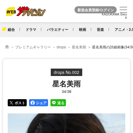
KADOKAWA Grou
KADOKAWA Grou
p
p
総合
ドラマ
バラエティー
映画
音楽
アニメ・2.
プレミアムギャラリー
drops
星名美雨
星名美雨の詳細画像(34/38
drops No.002
星名美雨
34/38
ポスト
シェア
送る