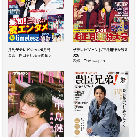
月刊ザテレビジョン9月号
ザテレビジョンお正月超特大号 2
表紙：内田有紀＆寺西拓人
026
表紙：Travis Japan