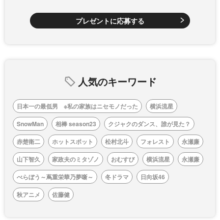
プレゼントに応募する
人気のキーワード
日本一の最低男 ※私の家族はニセモノだった
横浜流星
SnowMan
相棒 season23
クジャクのダンス、誰が見た？
赤楚衛二
ホットスポット
松村北斗
フォレスト
永瀬廉
山下智久
家政夫のミタゾノ
おむすび
横浜流星
永瀬廉
べらぼう～蔦重栄華乃夢噺～
冬ドラマ
日向坂46
秋アニメ
佐藤健