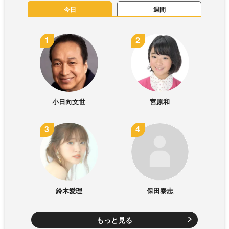
今日
週間
小日向文世
宮原和
鈴木愛理
保田泰志
もっと見る