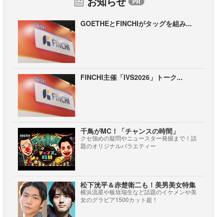
お知らせ
GOETHEとFINCHIがタッグを組み...
FINCHI主催「IVS2026」トーク...
千鳥がMC！「チャンスの時間」
クセ強めの疑問やニュースター発掘まで！話
題のオリジナルバラエティー
松下洸平＆赤楚衛二も！美男美女特集
横浜流星や板垣瑞生など話題のイケメンや美
女のグラビア1500カット超！