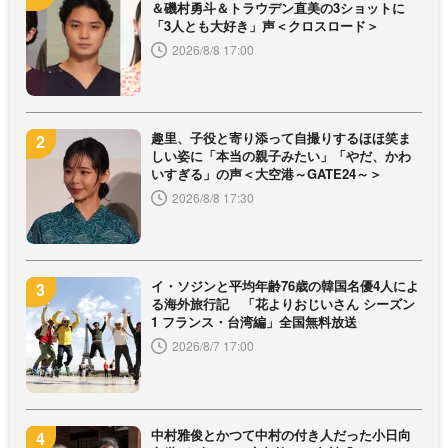
＆磯村勇斗＆トラウデン直美の3ショットに
「3人とも大好き」声＜クロスロード＞
2026/8/8 17:00
趣里、子役と寄り添って自撮りするほほ笑ま
しい姿に「本当の親子みたい」「やだ、かわ
いすぎる」の声＜大空港～GATE24～＞
2026/8/8 17:30
イ・ソジンと平均年齢76歳の韓国名優4人によ
る海外旅行記 「花よりおじいさん シーズン
1 フランス・台湾編」全国無料放送
2026/8/7 17:00
中村雅俊とかつて中村の付き人だった小日向