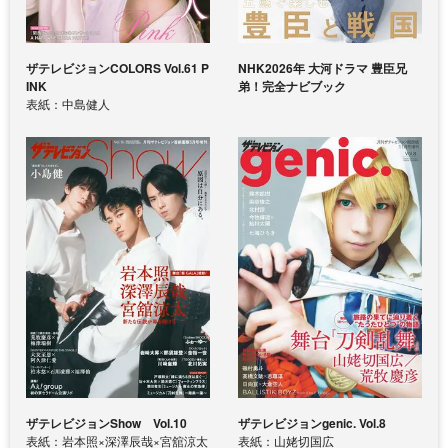
ザテレビジョンCOLORS Vol.61 P
NHK2026年 大河ドラマ 豊臣兄
INK
弟！完全ナビブック
表紙：中島健人
ザテレビジョンShow Vol.10
ザテレビジョンgenic. Vol.8
表紙：岩本照×深澤辰哉×宮舘涼太
表紙：山姥切国広