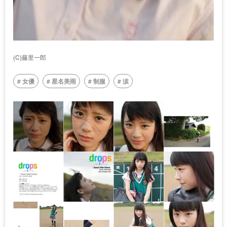
(C)藤里一郎
女優
星名美雨
制服
涙