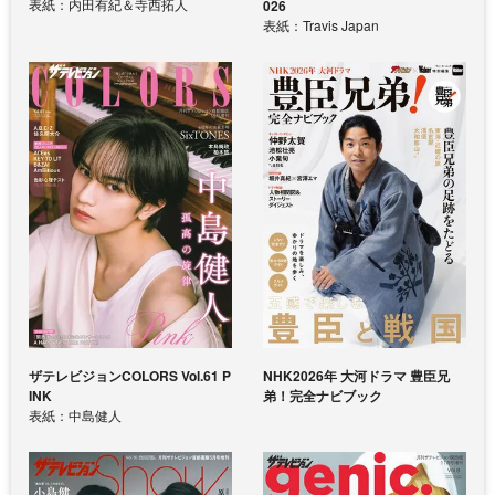
表紙：内田有紀＆寺西拓人
026
表紙：Travis Japan
ザテレビジョンCOLORS Vol.61 P
NHK2026年 大河ドラマ 豊臣兄
INK
弟！完全ナビブック
表紙：中島健人