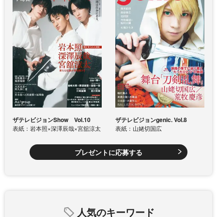
ザテレビジョンShow Vol.10
ザテレビジョンgenic. Vol.8
表紙：岩本照×深澤辰哉×宮舘涼太
表紙：山姥切国広
プレゼントに応募する
人気のキーワード