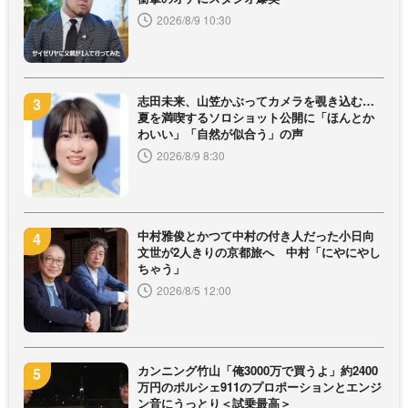
2026/8/9 10:30
志田未来、山笠かぶってカメラを覗き込む…
夏を満喫するソロショット公開に「ほんとか
わいい」「自然が似合う」の声
2026/8/9 8:30
中村雅俊とかつて中村の付き人だった小日向
文世が2人きりの京都旅へ 中村「にやにやし
ちゃう」
2026/8/5 12:00
カンニング竹山「俺3000万で買うよ」約2400
万円のポルシェ911のプロポーションとエンジ
ン音にうっとり＜試乗最高＞