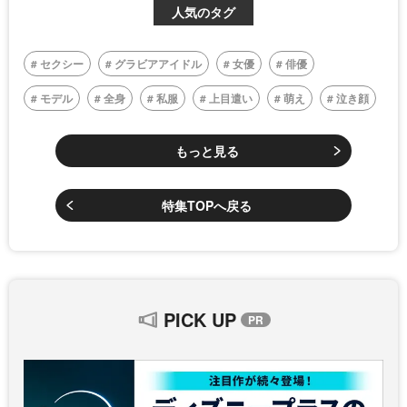
人気のタグ
セクシー
グラビアアイドル
女優
俳優
モデル
全身
私服
上目遣い
萌え
泣き顔
もっと見る
特集TOPへ戻る
PICK UP