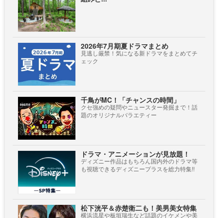
2026年7月期夏ドラマまとめ
見逃し厳禁！気になる新ドラマをまとめてチ
ェック
千鳥がMC！「チャンスの時間」
クセ強めの疑問やニュースター発掘まで！話
題のオリジナルバラエティー
ドラマ・アニメーションが見放題！
ディズニー作品はもちろん国内外のドラマ等
も視聴できるディズニープラスを総力特集!!
松下洸平＆赤楚衛二も！美男美女特集
横浜流星や板垣瑞生など話題のイケメンや美