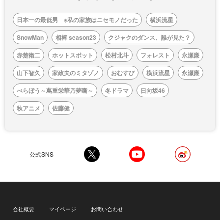
日本一の最低男 ※私の家族はニセモノだった
横浜流星
SnowMan
相棒 season23
クジャクのダンス、誰が見た？
赤楚衛二
ホットスポット
松村北斗
フォレスト
永瀬廉
山下智久
家政夫のミタゾノ
おむすび
横浜流星
永瀬廉
べらぼう～蔦重栄華乃夢噺～
冬ドラマ
日向坂46
秋アニメ
佐藤健
公式SNS
会社概要
マイページ
お問い合わせ