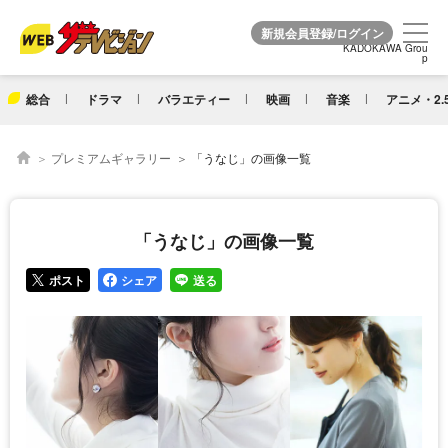
KADOKAWA Grou
KADOKAWA Grou
p
p
総合
ドラマ
バラエティー
映画
音楽
アニメ・2.
プレミアムギャラリー
「うなじ」の画像一覧
「うなじ」の画像一覧
ポスト
シェア
送る