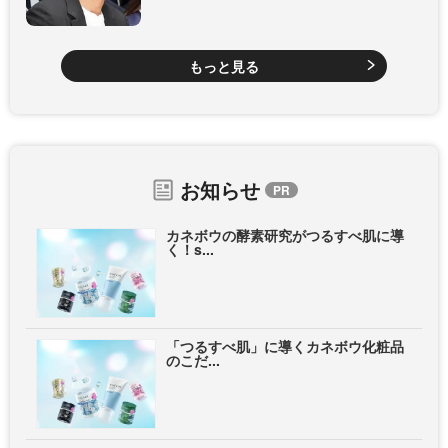
もっと見る
お知らせ
カネボウの酵素研究がつるすべ肌に導
く！s...
「つるすべ肌」に導くカネボウ化粧品
のこだ...