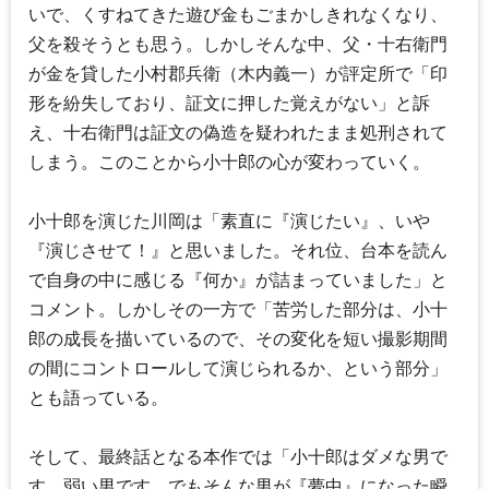
いで、くすねてきた遊び金もごまかしきれなくなり、
父を殺そうとも思う。しかしそんな中、父・十右衛門
が金を貸した小村郡兵衛（木内義一）が評定所で「印
形を紛失しており、証文に押した覚えがない」と訴
え、十右衛門は証文の偽造を疑われたまま処刑されて
しまう。このことから小十郎の心が変わっていく。
小十郎を演じた川岡は「素直に『演じたい』、いや
『演じさせて！』と思いました。それ位、台本を読ん
で自身の中に感じる『何か』が詰まっていました」と
コメント。しかしその一方で「苦労した部分は、小十
郎の成長を描いているので、その変化を短い撮影期間
の間にコントロールして演じられるか、という部分」
とも語っている。
そして、最終話となる本作では「小十郎はダメな男で
す。弱い男です。でもそんな男が『夢中』になった瞬