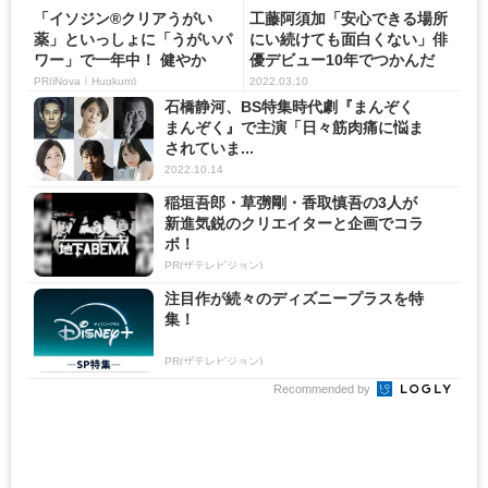
「イソジン®クリアうがい
工藤阿須加「安心できる場所
薬」といっしょに「うがいパ
にい続けても面白くない」俳
ワー」で一年中！ 健やか
優デビュー10年でつかんだ
時...
PR(iNova｜Hugkum)
2022.03.10
石橋静河、BS特集時代劇『まんぞく
まんぞく』で主演「日々筋肉痛に悩ま
されていま...
2022.10.14
稲垣吾郎・草彅剛・香取慎吾の3人が
新進気鋭のクリエイターと企画でコラ
ボ！
PR(ザテレビジョン)
注目作が続々のディズニープラスを特
集！
PR(ザテレビジョン)
Recommended by