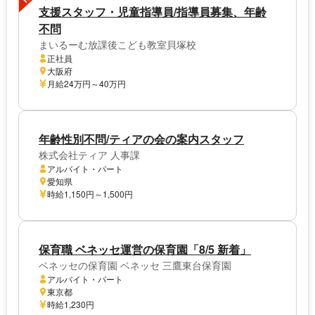
支援スタッフ・児童指導員/指導員募集、年齢
不問
まいるーむ放課後こども教室貝塚校
正社員
大阪府
月給24万円～40万円
年齢性別不問/ティアの会の案内スタッフ
株式会社ティア 人事課
アルバイト・パート
愛知県
時給1,150円～1,500円
保育職 ベネッセ運営の保育園「8/5 新着」
ベネッセの保育園 ベネッセ 三鷹東台保育園
アルバイト・パート
東京都
時給1,230円