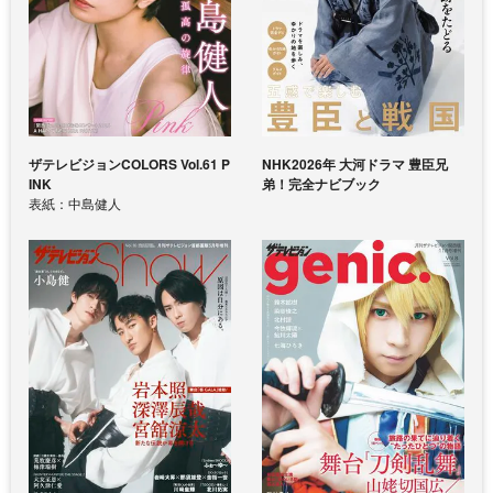
ザテレビジョンCOLORS Vol.61 P
NHK2026年 大河ドラマ 豊臣兄
INK
弟！完全ナビブック
表紙：中島健人