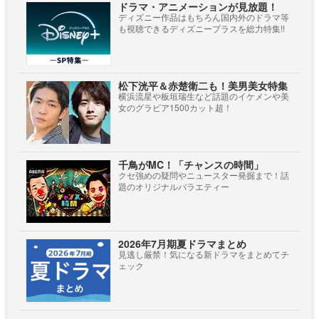
ドラマ・アニメーションが見放題！
ディズニー作品はもちろん国内外のドラマ等
も視聴できるディズニープラスを総力特集!!
松下洸平＆赤楚衛二も！美男美女特集
横浜流星や板垣瑞生など話題のイケメンや美
女のグラビア1500カット超！
千鳥がMC！「チャンスの時間」
クセ強めの疑問やニュースター発掘まで！話
題のオリジナルバラエティー
2026年7月期夏ドラマまとめ
見逃し厳禁！気になる新ドラマをまとめてチ
ェック