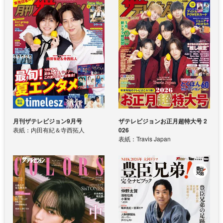
月刊ザテレビジョン9月号
ザテレビジョンお正月超特大号 2
表紙：内田有紀＆寺西拓人
026
表紙：Travis Japan