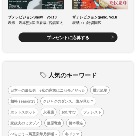
ザテレビジョンShow Vol.10
ザテレビジョンgenic. Vol.8
表紙：岩本照×深澤辰哉×宮舘涼太
表紙：山姥切国広
プレゼントに応募する
人気のキーワード
日本一の最低男 ※私の家族はニセモノだった
横浜流星
相棒 season23
クジャクのダンス、誰が見た？
ホットスポット
永瀬廉
おむすび
フォレスト
家政夫のミタゾノ
藤原竜也
橋本環奈
べらぼう～蔦重栄華乃夢噺～
冬ドラマ