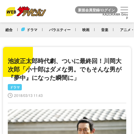
KADOKAWA Grou
KADOKAWA Grou
p
p
総合
ドラマ
バラエティー
映画
音楽
アニメ・
池波正太郎時代劇、ついに最終回！川岡大
次郎「小十郎はダメな男。でもそんな男が
『夢中』になった瞬間に」
ドラマ
2018/03/13 11:43