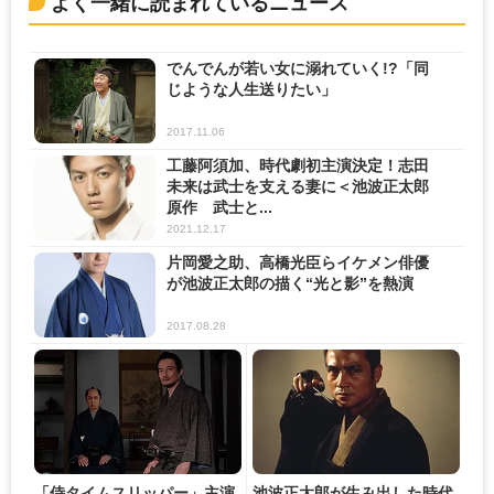
よく一緒に読まれているニュース
でんでんが若い女に溺れていく!?「同
じような人生送りたい」
2017.11.06
工藤阿須加、時代劇初主演決定！志田
未来は武士を支える妻に＜池波正太郎
原作 武士と...
2021.12.17
片岡愛之助、高橋光臣らイケメン俳優
が池波正太郎の描く“光と影”を熱演
2017.08.28
「侍タイムスリッパー」主演
池波正太郎が生み出した時代