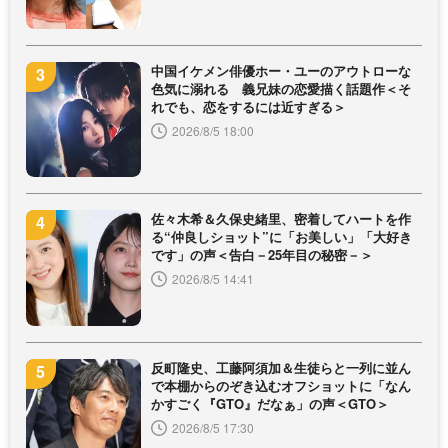
中国イケメン俳優ホー・ユーのアウトローな
色気に溺れる 義兄妹の恋愛描く話題作＜そ
れでも、恋をするには近すぎる＞
2026/8/5 18:00
佐々木希＆久保史緒里、密着してハートを作
る“仲良しショット”に「お美しい」「大好き
です」の声＜告白－25年目の秘密－＞
2026/8/5 14:41
反町隆史、工藤阿須加＆生徒らと一列に並ん
で本棚からのぞき込むオフショットに「なん
かすごく『GTO』だなぁ」の声＜GTO＞
2026/8/5 17:30