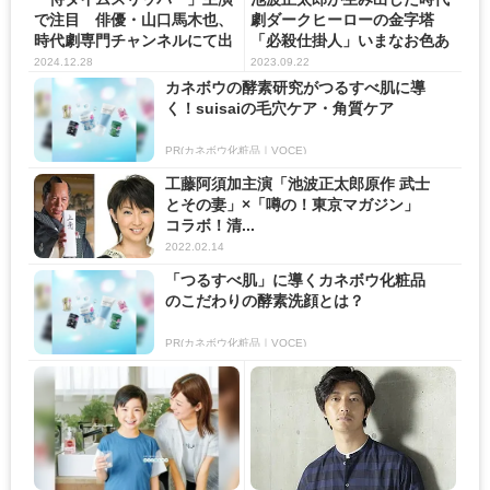
で注目 俳優・山口馬木也、
劇ダークヒーローの金字塔
時代劇専門チャンネルにて出
「必殺仕掛人」いまなお色あ
演...
せな...
2024.12.28
2023.09.22
カネボウの酵素研究がつるすべ肌に導
く！suisaiの毛穴ケア・角質ケア
PR(カネボウ化粧品｜VOCE)
工藤阿須加主演「池波正太郎原作 武士
とその妻」×「噂の！東京マガジン」
コラボ！清...
2022.02.14
「つるすべ肌」に導くカネボウ化粧品
のこだわりの酵素洗顔とは？
PR(カネボウ化粧品｜VOCE)