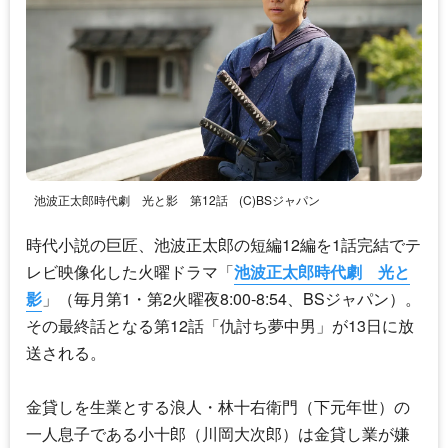
池波正太郎時代劇 光と影 第12話
(C)BSジャパン
時代小説の巨匠、池波正太郎の短編12編を1話完結でテ
レビ映像化した火曜ドラマ「
池波正太郎時代劇 光と
影
」（毎月第1・第2火曜夜8:00-8:54、BSジャパン）。
その最終話となる第12話「仇討ち夢中男」が13日に放
送される。
金貸しを生業とする浪人・林十右衛門（下元年世）の
一人息子である小十郎（川岡大次郎）は金貸し業が嫌