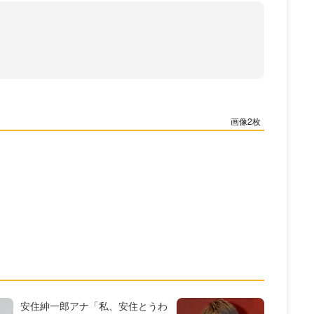
2
安住紳一郎アナ「私、安住とうわ