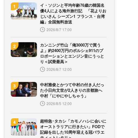
イ・ソジンと平均年齢76歳の韓国名
優4人による海外旅行記 「花よりお
じいさん シーズン1 フランス・台湾
編」全国無料放送
2026/8/7 17:00
カンニング竹山「俺3000万で買う
よ」約2400万円のポルシェ911のプ
ロポーションとエンジン音にうっと
り＜試乗最高＞
2026/8/7 12:00
中村雅俊とかつて中村の付き人だっ
た小日向文世が2人きりの京都旅へ
中村「にやにやしちゃう」
2026/8/5 12:00
超特急･タカシ「カモノハシに会いに
オーストラリアに行きたい」FODで
記録を出した10周年迎える冠バラエ
ティ＜トレタリ＞