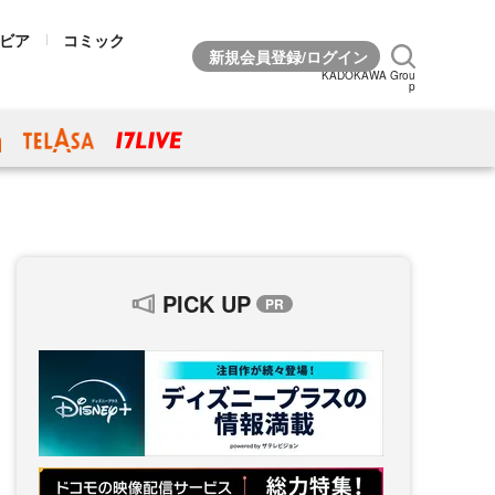
ビア
コミック
KADOKAWA Grou
p
PICK UP