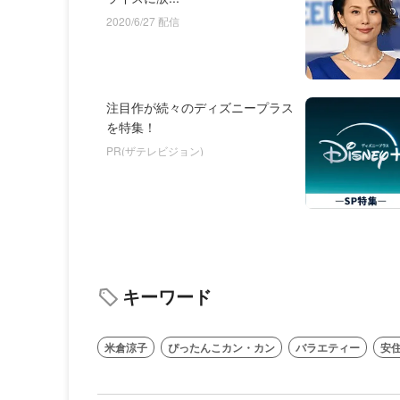
2020/6/27 配信
注目作が続々のディズニープラス
を特集！
PR(ザテレビジョン)
キーワード
米倉涼子
ぴったんこカン・カン
バラエティー
安