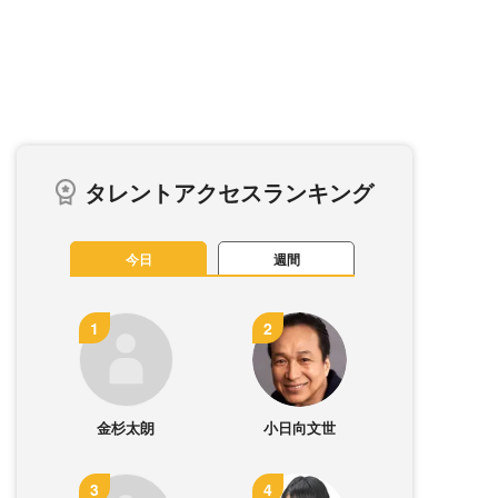
タレントアクセスランキング
今日
週間
金杉太朗
小日向文世