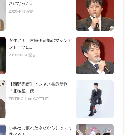
さになった...
2020/4/18 配信
安住アナ、古舘伊知郎のマシンガ
ントークに...
2018/10/14 配信
【西野亮廣】ビジネス書最新刊
『北極星 僕...
PR(FINCHI on GOETHE)
小学校に慣れた今だからじっくり
選べる！ ...