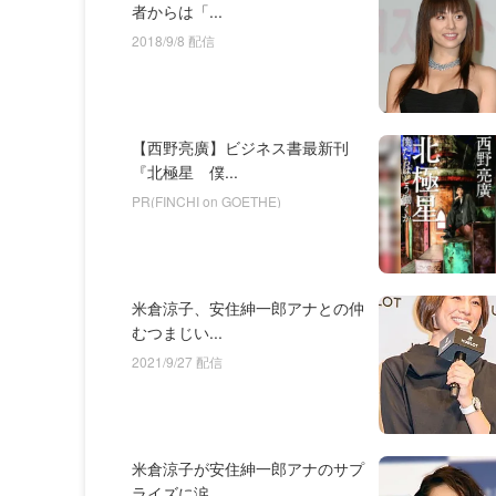
者からは「...
2018/9/8 配信
【西野亮廣】ビジネス書最新刊
『北極星 僕...
PR(FINCHI on GOETHE)
米倉涼子、安住紳一郎アナとの仲
むつまじい...
2021/9/27 配信
米倉涼子が安住紳一郎アナのサプ
ライズに涙...