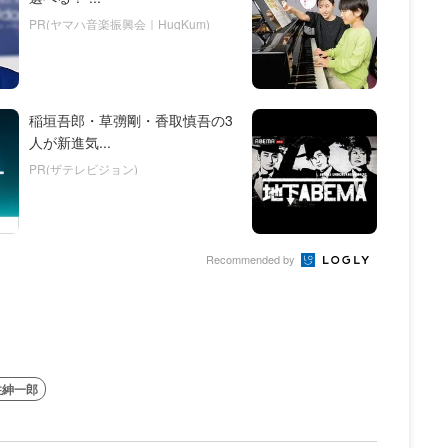
PR(ヤマハ音楽振興会｜HugKum)
稲垣吾郎・草彅剛・香取慎吾の3
人が新進気...
PR(ザテレビジョン)
Recommended by
住紳一郎