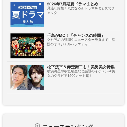
2026年7月期夏ドラマまとめ
見逃し厳禁！気になる新ドラマをまとめてチ
ェック
千鳥がMC！「チャンスの時間」
クセ強めの疑問やニュースター発掘まで！話
題のオリジナルバラエティー
松下洸平＆赤楚衛二も！美男美女特集
横浜流星や板垣瑞生など話題のイケメンや美
女のグラビア1500カット超！
ニュースランキング