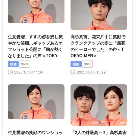
生見愛瑠、すすの跡を残し爽
高杉真宙、花束片手に笑顔で
やかな笑顔…ギャップあるオ
クランクアップの姿に「最高
フショット公開に「胸が熱く
のヒーローでした」の声＜T
なりました」の声＜TOKYO
OKYO MER＞
MER＞
映画
SNS
映画
SNS
2025/10/08 11:34
2025/10/07 13:29
生見愛瑠の笑顔のワンショッ
「2人の絆最高～!!」高杉真宙