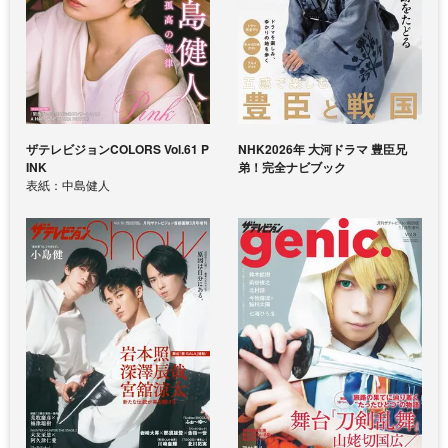
ザテレビジョンCOLORS Vol.61 P
NHK2026年 大河ドラマ 豊臣兄
INK
弟！完全ナビブック
表紙：中島健人