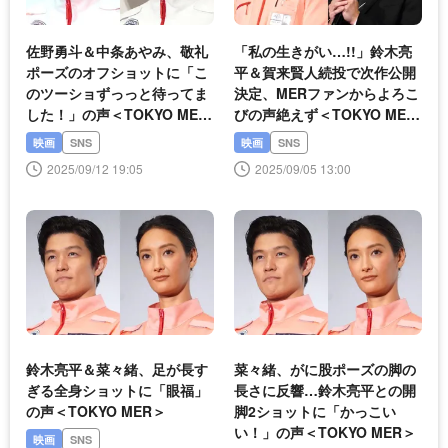
佐野勇斗＆中条あやみ、敬礼
「私の生きがい…!!」鈴木亮
ポーズのオフショットに「こ
平＆賀来賢人続投で次作公開
のツーショずっっと待ってま
決定、MERファンからよろこ
した！」の声＜TOKYO MER
びの声絶えず＜TOKYO MER
＞
＞
映画
SNS
映画
SNS
2025/09/12 19:05
2025/09/05 13:00
鈴木亮平＆菜々緒、足が長す
菜々緒、がに股ポーズの脚の
ぎる全身ショットに「眼福」
長さに反響…鈴木亮平との開
の声＜TOKYO MER＞
脚2ショットに「かっこい
い！」の声＜TOKYO MER＞
映画
SNS