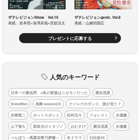
ザテレビジョンShow Vol.10
ザテレビジョンgenic. Vol.8
表紙：岩本照×深澤辰哉×宮舘涼太
表紙：山姥切国広
プレゼントに応募する
人気のキーワード
日本一の最低男 ※私の家族はニセモノだった
横浜流星
SnowMan
相棒 season23
クジャクのダンス、誰が見た？
赤楚衛二
ホットスポット
松村北斗
フォレスト
永瀬廉
山下智久
家政夫のミタゾノ
おむすび
横浜流星
永瀬廉
べらぼう～蔦重栄華乃夢噺～
冬ドラマ
日向坂46