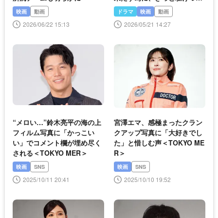
るはず!?」
映画
動画
ドラマ
映画
動画
2026/06/22 15:13
2026/05/21 14:27
“メロい…”鈴木亮平の海の上
宮澤エマ、感極まったクラン
フィルム写真に「かっこい
クアップ写真に「大好きでし
い」でコメント欄が埋め尽く
た」と惜しむ声＜TOKYO ME
される＜TOKYO MER＞
R＞
映画
SNS
映画
SNS
2025/10/11 20:41
2025/10/10 19:52