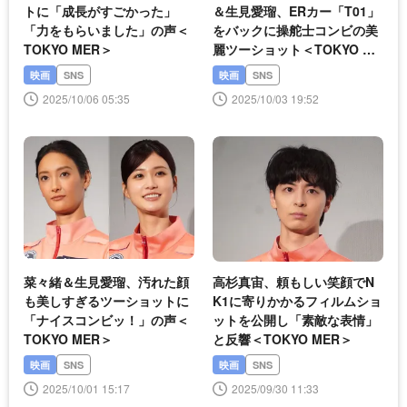
トに「成長がすごかった」
＆生見愛瑠、ERカー「T01」
「力をもらいました」の声＜
をバックに操舵士コンビの美
TOKYO MER＞
麗ツーショット＜TOKYO ME
R＞
映画
SNS
映画
SNS
2025/10/06 05:35
2025/10/03 19:52
菜々緒＆生見愛瑠、汚れた顔
高杉真宙、頼もしい笑顔でN
も美しすぎるツーショットに
K1に寄りかかるフィルムショ
「ナイスコンビッ！」の声＜
ットを公開し「素敵な表情」
TOKYO MER＞
と反響＜TOKYO MER＞
映画
SNS
映画
SNS
2025/10/01 15:17
2025/09/30 11:33