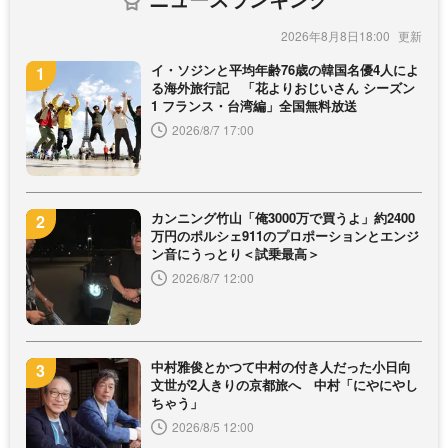
2026年8月8日18:00
イ・ソジンと平均年齢76歳の韓国名優4人によ
る海外旅行記 「花よりおじいさん シーズン
1 フランス・台湾編」全国無料放送
2026/8/7 17:00
カンニング竹山「俺3000万で買うよ」約2400
万円のポルシェ911のプロポーションとエンジ
ン音にうっとり＜試乗最高＞
2026/8/7 12:00
中村雅俊とかつて中村の付き人だった小日向
文世が2人きりの京都旅へ 中村「にやにやし
ちゃう」
2026/8/5 12:00