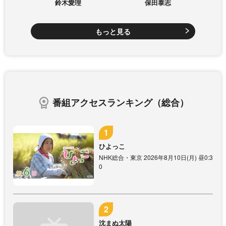
鈴木愛理
保田泰志
もっと見る
番組アクセスランキング（総合）
ひよっこ
NHK総合・東京 2026年8月10日(月) 昼0:3
0
沈まぬ太陽