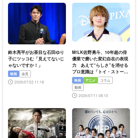
鈴木亮平がお茶目な石田ゆり
M!LK佐野勇斗、10年超の俳
子にツッコむ「見えてないじ
優業で磨いた変幻自在の表現
ゃないですか！」
力 あえて“らしさ”を消せる
プロ意識は「トイ・ストーリ
映画
会見
ー５」でも発揮
映画
アニメ
コラム
2026/07/22 11:18
動画
2026/07/11 08:10