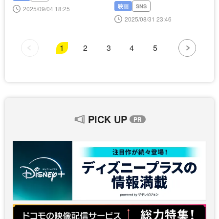
映画
SNS
2025/09/04 18:25
2025/08/31 23:46
1
2
3
4
5
PICK UP