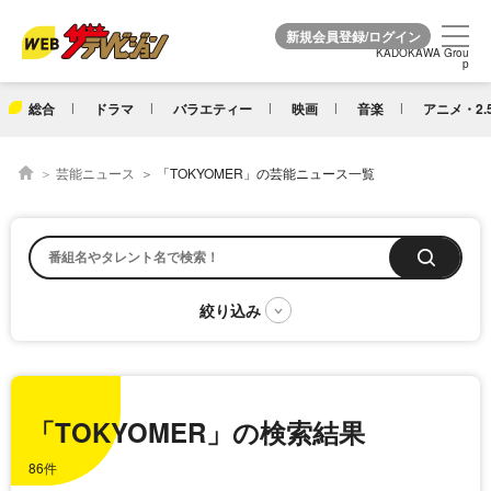
KADOKAWA Grou
KADOKAWA Grou
p
p
総合
ドラマ
バラエティー
映画
音楽
アニメ・2.
芸能ニュース
「TOKYOMER」の芸能ニュース一覧
「TOKYOMER」の検索結果
86件