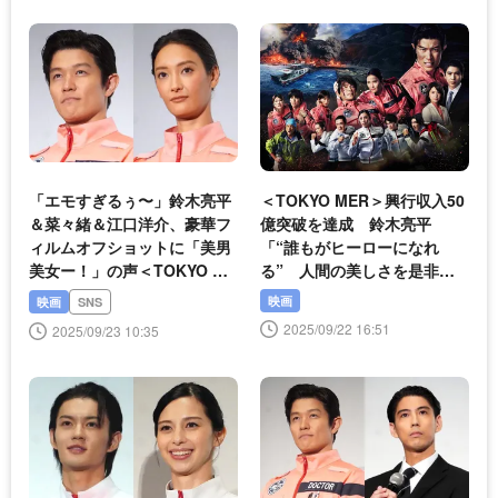
「エモすぎるぅ〜」鈴木亮平
＜TOKYO MER＞興行収入50
＆菜々緒＆江口洋介、豪華フ
億突破を達成 鈴木亮平
ィルムオフショットに「美男
「“誰もがヒーローになれ
美女ー！」の声＜TOKYO ME
る” 人間の美しさを是非劇
R＞
場で感じてください」
映画
映画
SNS
2025/09/22 16:51
2025/09/23 10:35