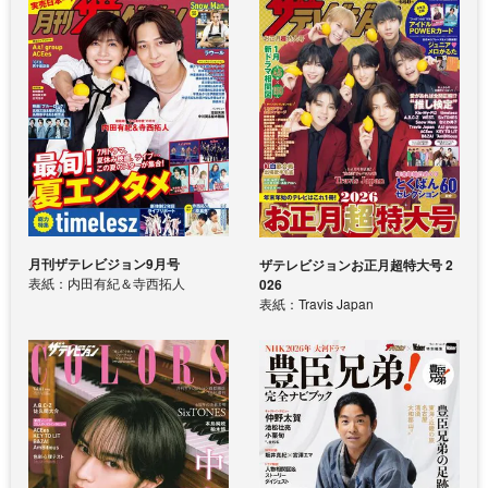
月刊ザテレビジョン9月号
ザテレビジョンお正月超特大号 2
表紙：内田有紀＆寺西拓人
026
表紙：Travis Japan