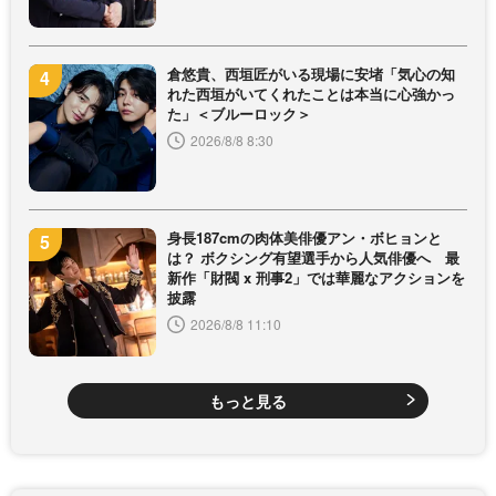
倉悠貴、西垣匠がいる現場に安堵「気心の知
れた西垣がいてくれたことは本当に心強かっ
た」＜ブルーロック＞
2026/8/8 8:30
身長187cmの肉体美俳優アン・ボヒョンと
は？ ボクシング有望選手から人気俳優へ 最
新作「財閥 x 刑事2」では華麗なアクションを
披露
2026/8/8 11:10
もっと見る