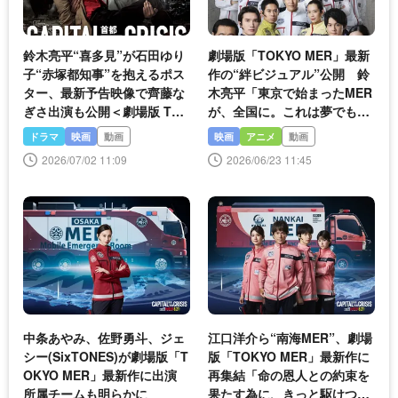
鈴木亮平“喜多見”が石田ゆり
劇場版「TOKYO MER」最新
子“赤塚都知事”を抱えるポス
作の“絆ビジュアル”公開 鈴
ター、最新予告映像で齊藤な
木亮平「東京で始まったMER
ぎさ出演も公開＜劇場版 TO
が、全国に。これは夢でもあ
KYO MER＞
りました」
ドラマ
映画
動画
映画
アニメ
動画
2026/07/02 11:09
2026/06/23 11:45
中条あやみ、佐野勇斗、ジェ
江口洋介ら“南海MER”、劇場
シー(SixTONES)が劇場版「T
版「TOKYO MER」最新作に
OKYO MER」最新作に出演
再集結「命の恩人との約束を
所属チームも明らかに
果たす為に、きっと駆けつけ