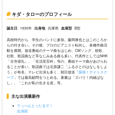
キダ・タローのプロフィール
誕生日
1930年
出身地
兵庫県
血液型
B型
高校時代から、学生のバンドに参加。藤岡琢也とはこのころか
らの付き合い。その後、プロのピアニスト転向し、各種作曲活
動を展開。放送番組のテーマ曲をはじめ、CMソング、校歌、
社歌、歌謡曲など耳なじみある曲も多い。代表作としてはNHK
「古寺巡礼」、「生活笑百科」等の、番組テーマ曲があげられ
ることが多い。歌謡曲では北原謙二「ふるさとのはなしをしよ
う」が有名。テレビ出演も多く、朝日放送「
探偵！ナイトスク
ープ
」では最高顧問をつとめる。著書は「ズバリ！内緒ばな
し」、「これが私の生きる道」等。
主な出演最新作
てっぺんとったるで！
出演回