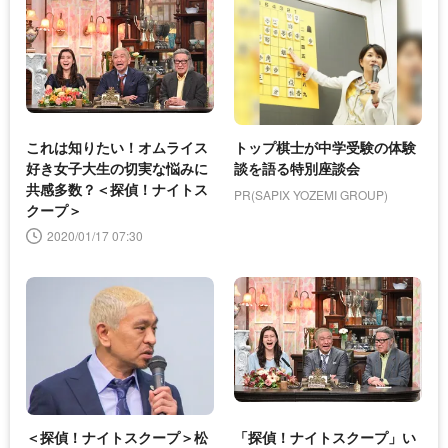
これは知りたい！オムライス
トップ棋士が中学受験の体験
好き女子大生の切実な悩みに
談を語る特別座談会
共感多数？＜探偵！ナイトス
PR(SAPIX YOZEMI GROUP)
クープ＞
2020/01/17 07:30
＜探偵！ナイトスクープ＞松
「探偵！ナイトスクープ」い