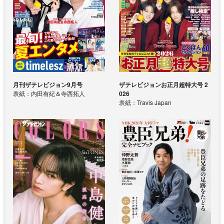
月刊ザテレビジョン9月号
ザテレビジョンお正月超特大号 2
表紙：内田有紀＆寺西拓人
026
表紙：Travis Japan