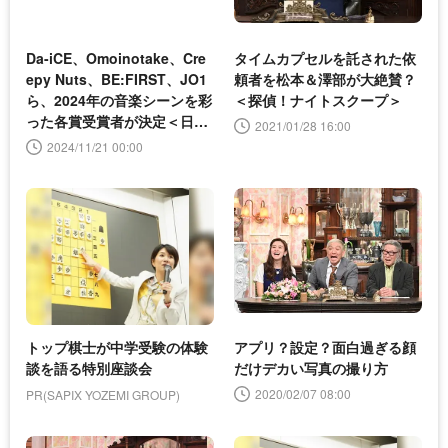
Da-iCE、Omoinotake、Cre
タイムカプセルを託された依
epy Nuts、BE:FIRST、JO1
頼者を松本＆澤部が大絶賛？
ら、2024年の音楽シーンを彩
＜探偵！ナイトスクープ＞
った各賞受賞者が決定＜日本
2021/01/28 16:00
レコード大賞＞
2024/11/21 00:00
トップ棋士が中学受験の体験
アプリ？設定？面白過ぎる顔
談を語る特別座談会
だけデカい写真の撮り方
2020/02/07 08:00
PR(SAPIX YOZEMI GROUP)