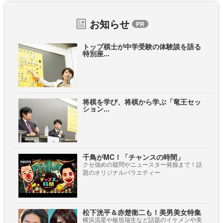
お知らせ
トップ棋士が中学受験の体験談を語る
特別座...
将棋を学び、将棋から学ぶ「竜王セッ
ション...
千鳥がMC！「チャンスの時間」
クセ強めの疑問やニュースター発掘まで！話
題のオリジナルバラエティー
松下洸平＆赤楚衛二も！美男美女特集
横浜流星や板垣瑞生など話題のイケメンや美