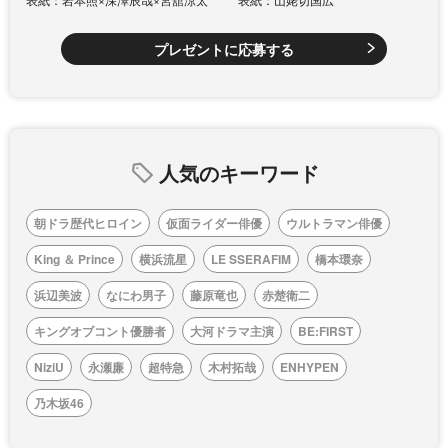
プレゼントに応募する
人気のキーワード
朝ドラ歴代ヒロイン
仮面ライダー俳優
ウルトラマン俳優
King ＆ Prince
横浜流星
LE SSERAFIM
橋本環奈
浜辺美波
なにわ男子
藤原竜也
赤楚衛二
キングオブコント優勝者
大河ドラマ主演
BE:FIRST
NiziU
永瀬廉
超特急
木村拓哉
ENHYPEN
乃木坂46