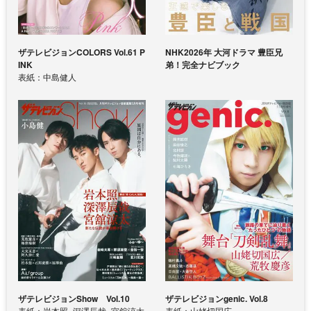
ザテレビジョンCOLORS Vol.61 P
NHK2026年 大河ドラマ 豊臣兄
INK
弟！完全ナビブック
表紙：中島健人
ザテレビジョンShow Vol.10
ザテレビジョンgenic. Vol.8
表紙：岩本照×深澤辰哉×宮舘涼太
表紙：山姥切国広