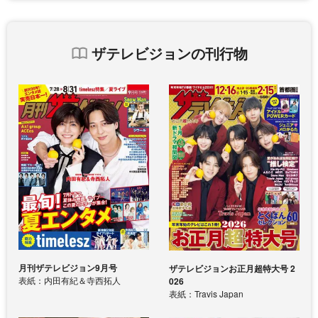
ザテレビジョンの刊行物
月刊ザテレビジョン9月号
ザテレビジョンお正月超特大号 2
表紙：内田有紀＆寺西拓人
026
表紙：Travis Japan