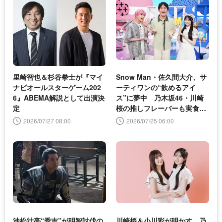
里崎智也＆杉谷拳士が『マイ
Snow Man・佐久間大介、サ
ナビオールスターゲーム202
ーティワンの“飲めるアイ
6』ABEMA解説として出演決
ス”に夢中 乃木坂46・川崎
定
桜の推しフレーバーも実食＜
サクサクヒムヒム＞
2026/07/27 08:00
2026/07/25 06:00
池松壮亮“秀吉”が明智討伐の
川崎桜＆小川彩が明かす、乃