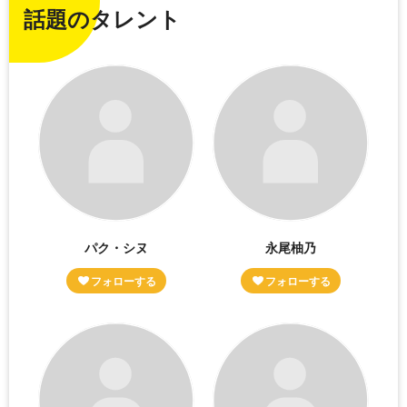
話題のタレント
パク・シヌ
永尾柚乃