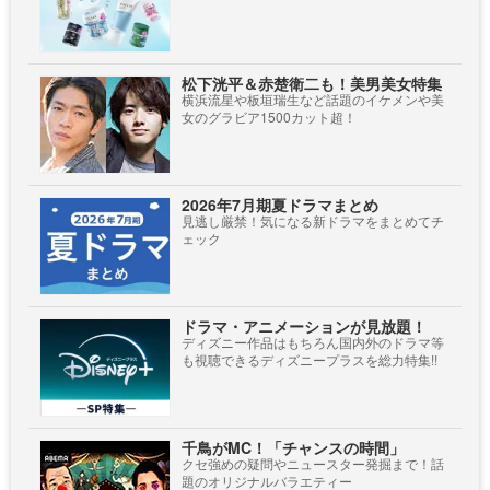
松下洸平＆赤楚衛二も！美男美女特集
横浜流星や板垣瑞生など話題のイケメンや美
女のグラビア1500カット超！
2026年7月期夏ドラマまとめ
見逃し厳禁！気になる新ドラマをまとめてチ
ェック
ドラマ・アニメーションが見放題！
ディズニー作品はもちろん国内外のドラマ等
も視聴できるディズニープラスを総力特集!!
千鳥がMC！「チャンスの時間」
クセ強めの疑問やニュースター発掘まで！話
題のオリジナルバラエティー