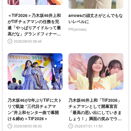
＜TIF2026＞乃木坂46井上和
arrowsの頑丈さがとんでもな
がTIFチェアマンの任務を完
いレベルに
遂「やっぱりアイドルって最
PR(arrows)
高だな」グランドフィナーレ
で感慨
2026/08/03 08:46
乃木坂46が2年ぶりTIFに大ト
乃木坂46井上和「TIF2026」
リで凱旋 “三代目チェアマ
チェアマンとして開幕宣言
ン”井上和センター曲で幕開
「最高の思い出にしていきま
け＆締め＜TIF2026＞
しょう！」満面の笑みでラジ
オ体操も
2026/08/03 08:30
2026/07/31 11:50