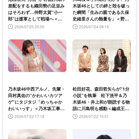
差配をするも織田勢の足並み
木坂46としての絆と殻を破っ
はそろわず…仲野太賀“小一
た瞬間「生みの親である久保
郎”は援軍として戦場へ＜豊
史緒里さんの熱量を」＜野球
臣兄弟！＞
少女鷲尾＞
2026/07/25 05:00
2026/07/24 08:15
乃木坂46中西アルノ、先輩・
松田好花、森田哲矢らが“1分
田村真佑の“かわいいカツア
小説”を執筆 松下洸平＆乃
ゲ”にタジタジ「めっちゃか
木坂46・井上和が朗読する物
わいいっす」＜乃木坂工事延
語に川島明も感動＜編成王川
長中＞
島＞
2026/07/22 17:18
2026/07/22 15:51