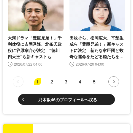
大河ドラマ「豊臣兄弟！」千
田牧そら、松岡広大、平埜生
利休役に吉岡秀隆、北条氏政
成ら「豊臣兄弟！」新キャス
役に谷原章介が決定 “徳川
トに決定 新たな家臣団と数
四天王”ら新キャストも
奇な運命をたどる姫たちを一
挙公開
2026/07/22 04:00
2026/07/20 04:00
1
2
3
4
5
乃木坂46のプロフィールへ戻る