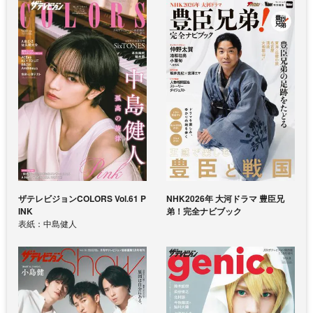
ザテレビジョンCOLORS Vol.61 P
NHK2026年 大河ドラマ 豊臣兄
INK
弟！完全ナビブック
表紙：中島健人