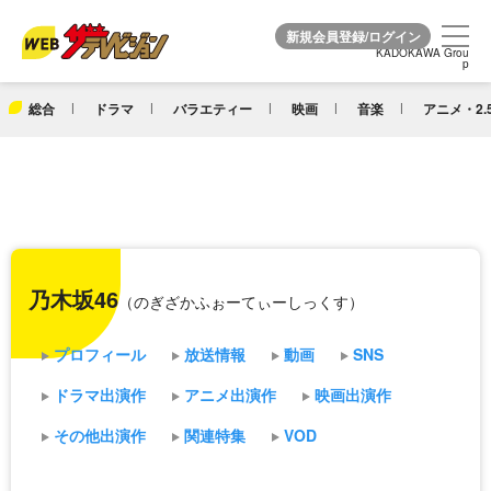
KADOKAWA Grou
KADOKAWA Grou
p
p
総合
ドラマ
バラエティー
映画
音楽
アニメ・2.
乃木坂46
（のぎざかふぉーてぃーしっくす）
プロフィール
放送情報
動画
SNS
ドラマ出演作
アニメ出演作
映画出演作
その他出演作
関連特集
VOD