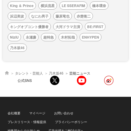
King ＆ Prince
横浜流星
LE SSERAFIM
橋本環奈
浜辺美波
なにわ男子
藤原竜也
赤楚衛二
キングオブコント優勝者
大河ドラマ主演
BE:FIRST
NiziU
永瀬廉
超特急
木村拓哉
ENHYPEN
乃木坂46
タレント・芸能人
乃木坂46
芸能ニュース
公式SNS
会社概要
マイページ
お問い合わせ
プレスリリース・情報提供
プライバシーポリシー
編集部からのお知らせ
広告出稿をご検討の方へ