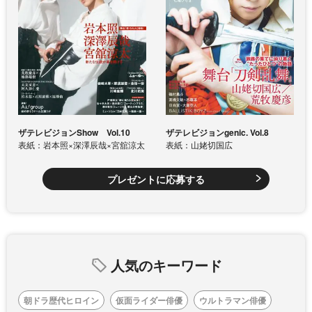
ザテレビジョンShow Vol.10
ザテレビジョンgenic. Vol.8
表紙：岩本照×深澤辰哉×宮舘涼太
表紙：山姥切国広
プレゼントに応募する
人気のキーワード
朝ドラ歴代ヒロイン
仮面ライダー俳優
ウルトラマン俳優