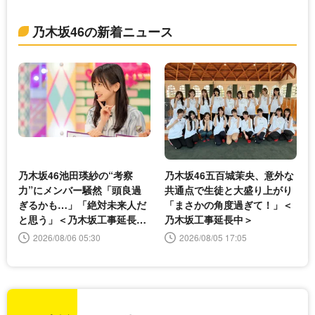
乃木坂46の新着ニュース
乃木坂46池田瑛紗の“考察
乃木坂46五百城茉央、意外な
力”にメンバー騒然「頭良過
共通点で生徒と大盛り上がり
ぎるかも…」「絶対未来人だ
「まさかの角度過ぎて！」＜
と思う」＜乃木坂工事延長中
乃木坂工事延長中＞
＞
2026/08/06 05:30
2026/08/05 17:05