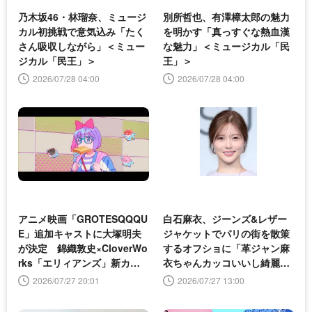
乃木坂46・林瑠奈、ミュージ
別所哲也、有澤樟太郎の魅力
カル初挑戦で意気込み「たく
を明かす「真っすぐな熱血漢
さん吸収しながら」＜ミュー
な魅力」＜ミュージカル「民
ジカル「民王」＞
王」＞
2026/07/28 04:00
2026/07/28 04:00
アニメ映画「GROTESQQQU
白石麻衣、ジーンズ&レザー
E」追加キャストに大塚明夫
ジャケットでパリの街を散策
が決定 錦織敦史×CloverWo
するオフショに「革ジャン麻
rks「エリィアンズ」新カッ
衣ちゃんカッコいいし綺麗」
ト解禁
の声
2026/07/27 20:01
2026/07/27 13:00