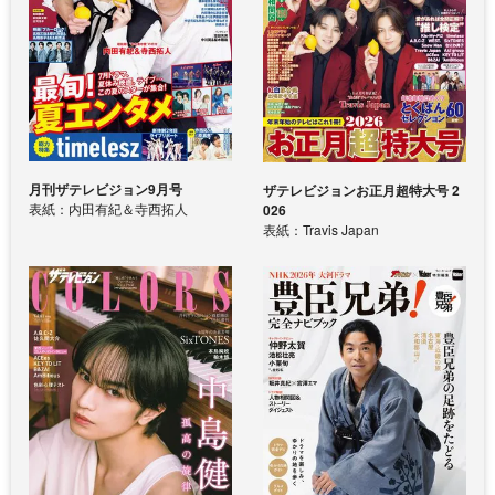
月刊ザテレビジョン9月号
ザテレビジョンお正月超特大号 2
表紙：内田有紀＆寺西拓人
026
表紙：Travis Japan