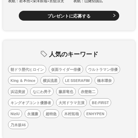
表紙：岩本照×深澤辰哉×宮舘涼太
表紙：山姥切国広
プレゼントに応募する
人気のキーワード
朝ドラ歴代ヒロイン
仮面ライダー俳優
ウルトラマン俳優
King ＆ Prince
横浜流星
LE SSERAFIM
橋本環奈
浜辺美波
なにわ男子
藤原竜也
赤楚衛二
キングオブコント優勝者
大河ドラマ主演
BE:FIRST
NiziU
永瀬廉
超特急
木村拓哉
ENHYPEN
乃木坂46