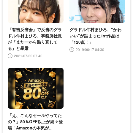
「有吉反省会」で反省のグラ
グラドル仲村まひろ、“かわ
ドル仲村まひろ、事務所社長
いい”が詰まった1st作品は
が「また一から貼り直して
「120点！」
る」と暴露
2019/06/17 04:30
2021/07/22 07:40
「え、こんなセールやってた
の？」80％OFF以上が続々登
場！Amazonの本気が...