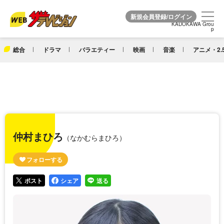
KADOKAWA Grou
KADOKAWA Grou
p
p
総合
ドラマ
バラエティー
映画
音楽
アニメ・2.
仲村まひろ
（なかむらまひろ）
ポスト
シェア
送る