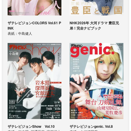
ザテレビジョンCOLORS Vol.61 P
NHK2026年 大河ドラマ 豊臣兄
INK
弟！完全ナビブック
表紙：中島健人
ザテレビジョンShow Vol.10
ザテレビジョンgenic. Vol.8