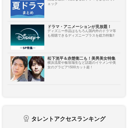
ェック
ドラマ・アニメーションが見放題！
ディズニー作品はもちろん国内外のドラマ等
も視聴できるディズニープラスを総力特集!!
松下洸平＆赤楚衛二も！美男美女特集
横浜流星や板垣瑞生など話題のイケメンや美
女のグラビア1500カット超！
タレントアクセスランキング