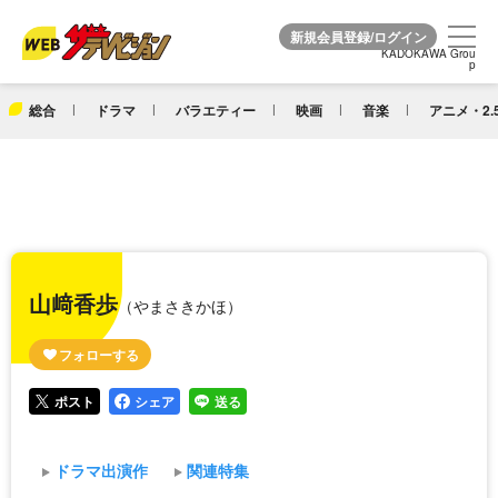
KADOKAWA Grou
KADOKAWA Grou
p
p
総合
ドラマ
バラエティー
映画
音楽
アニメ・2.
山﨑香歩
（やまさきかほ）
ポスト
シェア
送る
ドラマ出演作
関連特集