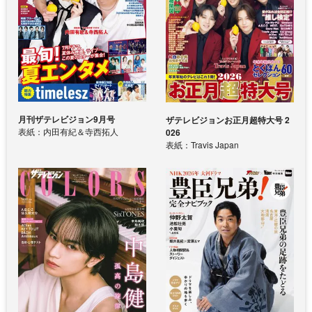
月刊ザテレビジョン9月号
ザテレビジョンお正月超特大号 2
表紙：内田有紀＆寺西拓人
026
表紙：Travis Japan