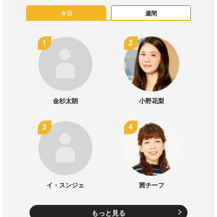
今日
週間
金杉太朗
小野花梨
イ・スンジェ
茜チーフ
もっと見る