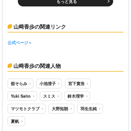
もっと見る
山﨑香歩の関連リンク
公式ページ
山﨑香歩の関連人物
舘そらみ
小池澄子
宮下貴浩
Yuki Saito
スミス
鈴木理学
マツモトクラブ
大野拓朗
羽生生純
夏帆