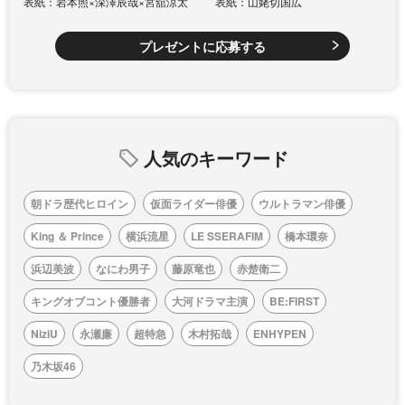
表紙：岩本照×深澤辰哉×宮舘涼太
表紙：山姥切国広
プレゼントに応募する
人気のキーワード
朝ドラ歴代ヒロイン
仮面ライダー俳優
ウルトラマン俳優
King ＆ Prince
横浜流星
LE SSERAFIM
橋本環奈
浜辺美波
なにわ男子
藤原竜也
赤楚衛二
キングオブコント優勝者
大河ドラマ主演
BE:FIRST
NiziU
永瀬廉
超特急
木村拓哉
ENHYPEN
乃木坂46