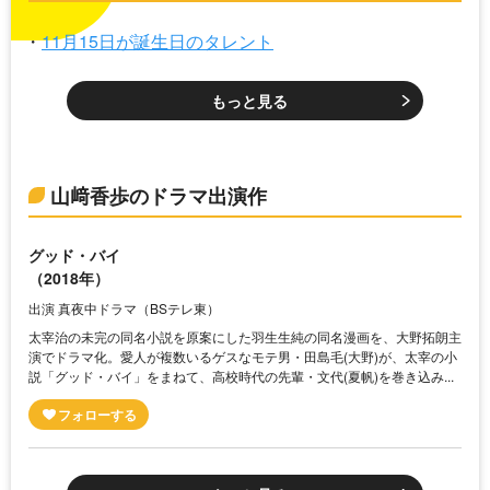
11月15日が誕生日のタレント
もっと見る
山﨑香歩のドラマ出演作
グッド・バイ
（2018年）
出演 真夜中ドラマ（BSテレ東）
太宰治の未完の同名小説を原案にした羽生生純の同名漫画を、大野拓朗主
演でドラマ化。愛人が複数いるゲスなモテ男・田島毛(大野)が、太宰の小
説「グッド・バイ」をまねて、高校時代の先輩・文代(夏帆)を巻き込み...