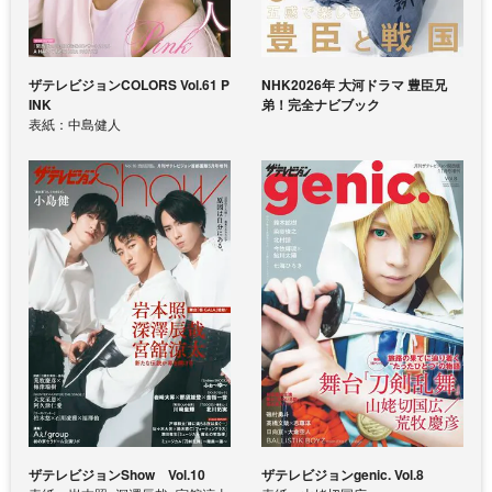
ザテレビジョンCOLORS Vol.61 P
NHK2026年 大河ドラマ 豊臣兄
INK
弟！完全ナビブック
表紙：中島健人
ザテレビジョンShow Vol.10
ザテレビジョンgenic. Vol.8