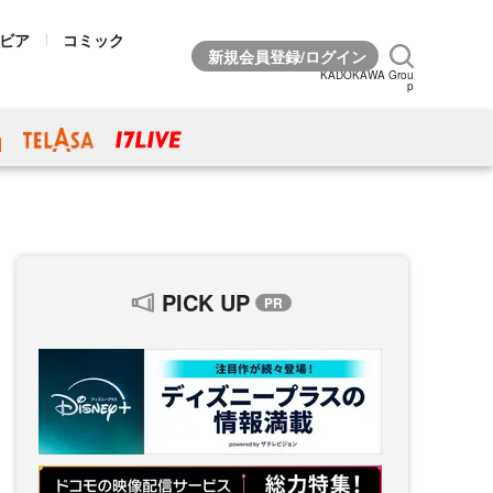
ビア
コミック
KADOKAWA Grou
p
PICK UP