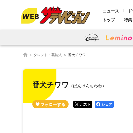
ニュース
ド
トップ
特集
タレント・芸能人
番犬チワワ
番犬チワワ
（ばんけんちわわ）
ポスト
シェア