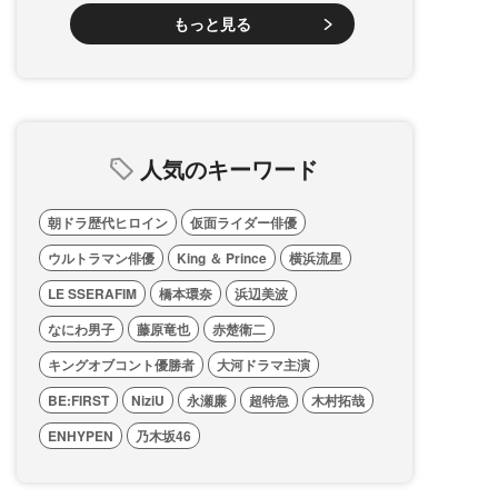
もっと見る
人気のキーワード
朝ドラ歴代ヒロイン
仮面ライダー俳優
ウルトラマン俳優
King ＆ Prince
横浜流星
LE SSERAFIM
橋本環奈
浜辺美波
なにわ男子
藤原竜也
赤楚衛二
キングオブコント優勝者
大河ドラマ主演
BE:FIRST
NiziU
永瀬廉
超特急
木村拓哉
ENHYPEN
乃木坂46