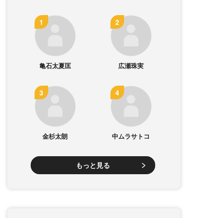
亀石太夏匡
広瀬珠実
金杉太朗
中ムラサトコ
もっと見る