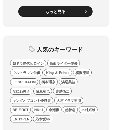
もっと見る
人気のキーワード
朝ドラ歴代ヒロイン
仮面ライダー俳優
ウルトラマン俳優
King ＆ Prince
横浜流星
LE SSERAFIM
橋本環奈
浜辺美波
なにわ男子
藤原竜也
赤楚衛二
キングオブコント優勝者
大河ドラマ主演
BE:FIRST
NiziU
永瀬廉
超特急
木村拓哉
ENHYPEN
乃木坂46