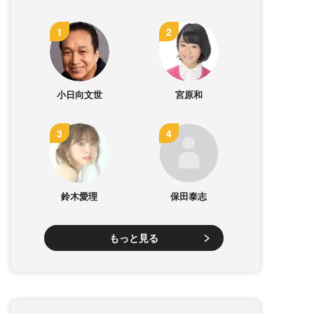
小日向文世
宮原和
鈴木愛理
保田泰志
もっと見る