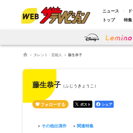
ニュース
ド
トップ
特集
タレント・芸能人
藤生恭子
藤生恭子
（ふじうきょうこ）
ポスト
シェア
その他出演作
関連特集