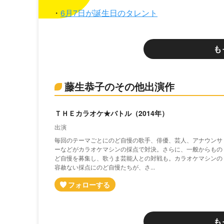
6月7日が誕生日のタレント
も
藤生恭子のその他出演作
ＴＨＥカラオケ★バトル（2014年）
出演
毎回のテーマごとにのど自慢の歌手、俳優、芸人、アナウンサ
ーなどがカラオケマシンの採点で対決。さらに、一般からもの
ど自慢を募集し、歌うま芸能人との対戦も。カラオケマシンの
容赦ない採点にのど自慢たちが、さ...
も