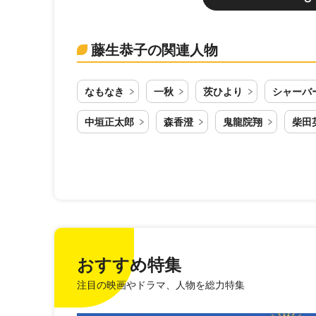
藤生恭子の関連人物
なもなき
一秋
茨ひより
シャーバ
中垣正太郎
森香澄
鬼龍院翔
柴田
おすすめ特集
注目の映画やドラマ、人物を総力特集