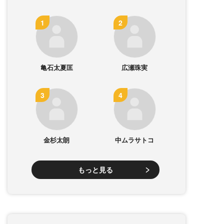
亀石太夏匡
広瀬珠実
金杉太朗
中ムラサトコ
もっと見る