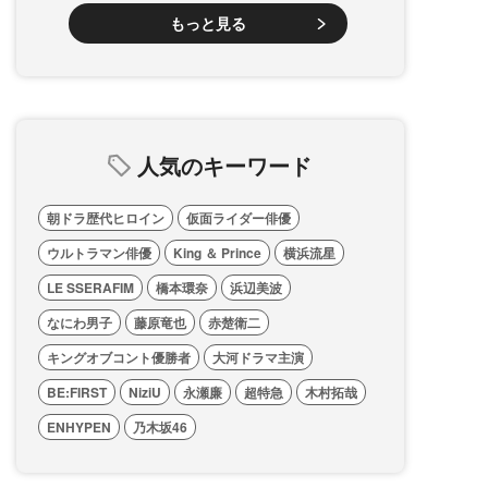
もっと見る
人気のキーワード
朝ドラ歴代ヒロイン
仮面ライダー俳優
ウルトラマン俳優
King ＆ Prince
横浜流星
LE SSERAFIM
橋本環奈
浜辺美波
なにわ男子
藤原竜也
赤楚衛二
キングオブコント優勝者
大河ドラマ主演
BE:FIRST
NiziU
永瀬廉
超特急
木村拓哉
ENHYPEN
乃木坂46