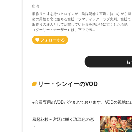
出演
服作りの才を持つヒロインが、陰謀渦巻く宮廷に抗いながら運
命の男性と恋に落ちる宮廷ドラマティック・ラブ史劇。宮廷で
服作りの達人として活躍していた母を幼い頃に亡くした琉璃
（グーリー・ナーザー）は、宮中で医...
も
リー・シンイーのVOD
※会員専用のVODが含まれております。VODの視聴
風起花抄～宮廷に咲く琉璃色の恋
～