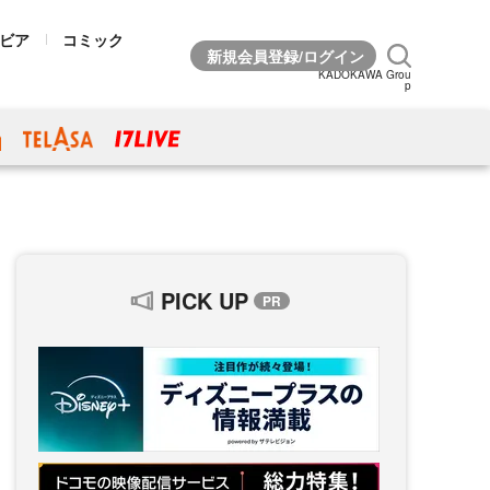
ビア
コミック
KADOKAWA Grou
p
PICK UP