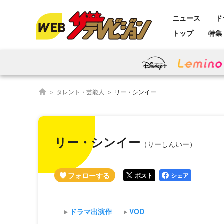
ニュース
ド
トップ
特集
タレント・芸能人
リー・シンイー
リー・シンイー
（りーしんいー）
ポスト
シェア
ドラマ出演作
VOD