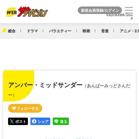
KADOKAWA Grou
KADOKAWA Grou
p
p
総合
ドラマ
バラエティー
映画
音楽
アニメ・2.
アンバー・ミッドサンダー
（あんばーみっどさんだ
ー）
ポスト
シェア
送る