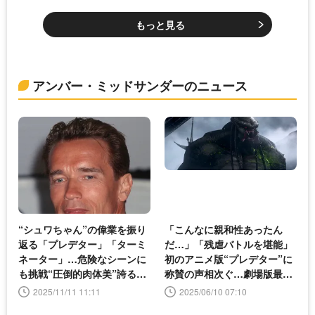
もっと見る
アンバー・ミッドサンダーのニュース
“シュワちゃん”の偉業を振り
「こんなに親和性あったん
返る「プレデター」「ターミ
だ…」「残虐バトルを堪能」
ネーター」…危険なシーンに
初のアニメ版“プレデター”に
も挑戦“圧倒的肉体美”誇るア
称賛の声相次ぐ…劇場版最新
クションスターの歴史
作への期待も
2025/11/11 11:11
2025/06/10 07:10