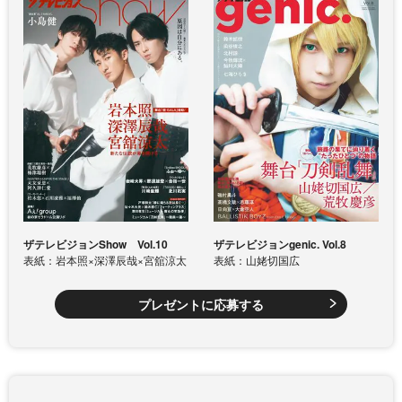
ザテレビジョンShow Vol.10
ザテレビジョンgenic. Vol.8
表紙：岩本照×深澤辰哉×宮舘涼太
表紙：山姥切国広
プレゼントに応募する