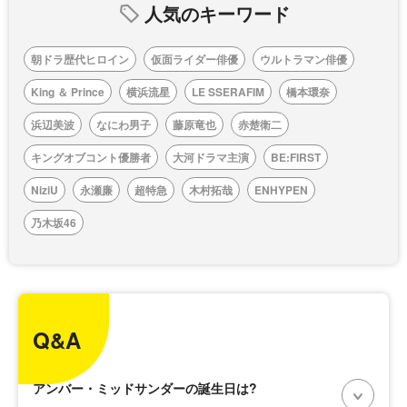
人気のキーワード
朝ドラ歴代ヒロイン
仮面ライダー俳優
ウルトラマン俳優
King ＆ Prince
横浜流星
LE SSERAFIM
橋本環奈
浜辺美波
なにわ男子
藤原竜也
赤楚衛二
キングオブコント優勝者
大河ドラマ主演
BE:FIRST
NiziU
永瀬廉
超特急
木村拓哉
ENHYPEN
乃木坂46
Q&A
アンバー・ミッドサンダーの誕生日は?