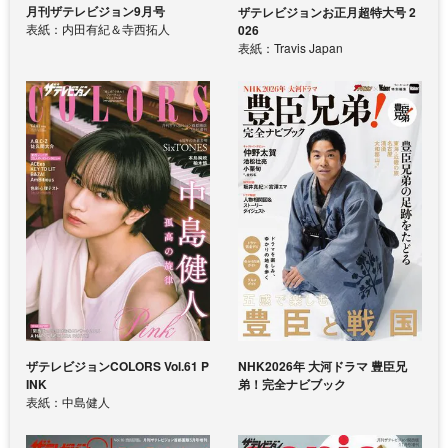
月刊ザテレビジョン9月号
ザテレビジョンお正月超特大号 2
表紙：内田有紀＆寺西拓人
026
表紙：Travis Japan
ザテレビジョンCOLORS Vol.61 P
NHK2026年 大河ドラマ 豊臣兄
INK
弟！完全ナビブック
表紙：中島健人