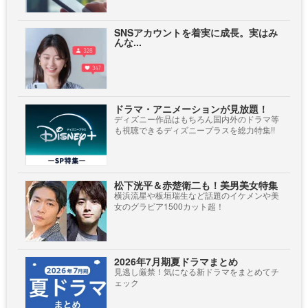
SNSアカウントを着実に成長。実はみ
んな...
ドラマ・アニメーションが見放題！
ディズニー作品はもちろん国内外のドラマ等
も視聴できるディズニープラスを総力特集!!
松下洸平＆赤楚衛二も！美男美女特集
横浜流星や板垣瑞生など話題のイケメンや美
女のグラビア1500カット超！
2026年7月期夏ドラマまとめ
見逃し厳禁！気になる新ドラマをまとめてチ
ェック