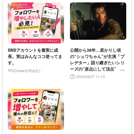
SNSアカウントを着実に成
公開から38年…若かりし頃
長。実はみんなココ使ってま
の“シュワちゃん”が主演「プ
す。
レデター」語り継ぎたいシリ
ーズの“原点にして頂点” 最
PR(Dreaw合同会社)
新作では初のアニメ化
2025/06/07 11:10