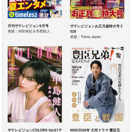
月刊ザテレビジョン9月号
ザテレビジョンお正月超特大号 2
表紙：内田有紀＆寺西拓人
026
表紙：Travis Japan
ザテレビジョンCOLORS Vol.61 P
NHK2026年 大河ドラマ 豊臣兄