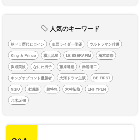
人気のキーワード
朝ドラ歴代ヒロイン
仮面ライダー俳優
ウルトラマン俳優
King ＆ Prince
横浜流星
LE SSERAFIM
橋本環奈
浜辺美波
なにわ男子
藤原竜也
赤楚衛二
キングオブコント優勝者
大河ドラマ主演
BE:FIRST
NiziU
永瀬廉
超特急
木村拓哉
ENHYPEN
乃木坂46