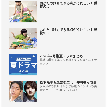
おかたづけもできる点がうれしい！ 動
物の...
おかたづけもできる点がうれしい！ 動
物の...
2026年7月期夏ドラマまとめ
見逃し厳禁！気になる新ドラマをまとめてチ
ェック
松下洸平＆赤楚衛二も！美男美女特集
横浜流星や板垣瑞生など話題のイケメンや美
女のグラビア1500カット超！