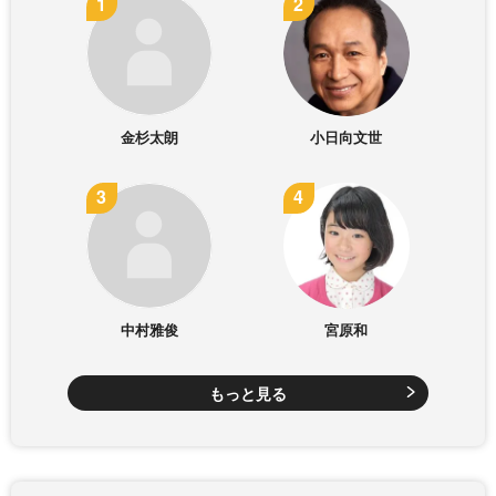
金杉太朗
小日向文世
中村雅俊
宮原和
もっと見る