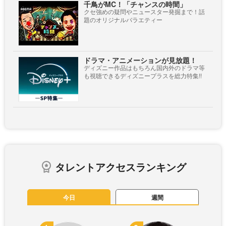
千鳥がMC！「チャンスの時間」
クセ強めの疑問やニュースター発掘まで！話
題のオリジナルバラエティー
ドラマ・アニメーションが見放題！
ディズニー作品はもちろん国内外のドラマ等
も視聴できるディズニープラスを総力特集!!
タレントアクセスランキング
今日
週間