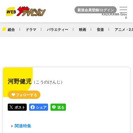
KADOKAWA Grou
KADOKAWA Grou
p
p
総合
ドラマ
バラエティー
映画
音楽
アニメ・2.
河野健児
（こうのけんじ）
ポスト
シェア
送る
関連特集