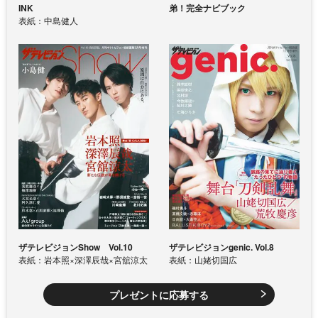
INK
弟！完全ナビブック
表紙：中島健人
ザテレビジョンShow Vol.10
ザテレビジョンgenic. Vol.8
表紙：岩本照×深澤辰哉×宮舘涼太
表紙：山姥切国広
プレゼントに応募する