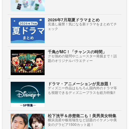
2026年7月期夏ドラマまとめ
見逃し厳禁！気になる新ドラマをまとめてチ
ェック
千鳥がMC！「チャンスの時間」
クセ強めの疑問やニュースター発掘まで！話
題のオリジナルバラエティー
ドラマ・アニメーションが見放題！
ディズニー作品はもちろん国内外のドラマ等
も視聴できるディズニープラスを総力特集!!
松下洸平＆赤楚衛二も！美男美女特集
横浜流星や板垣瑞生など話題のイケメンや美
女のグラビア1500カット超！