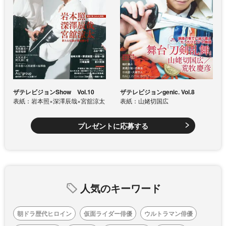
ザテレビジョンShow Vol.10
ザテレビジョンgenic. Vol.8
表紙：岩本照×深澤辰哉×宮舘涼太
表紙：山姥切国広
プレゼントに応募する
人気のキーワード
朝ドラ歴代ヒロイン
仮面ライダー俳優
ウルトラマン俳優