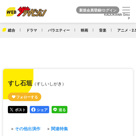
KADOKAWA Grou
KADOKAWA Grou
p
p
総合
ドラマ
バラエティー
映画
音楽
アニメ・2.
すし石垣
（すしいしがき）
ポスト
シェア
送る
その他出演作
関連特集