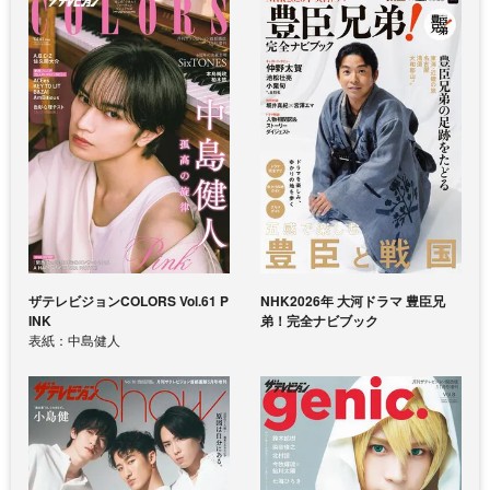
ザテレビジョンCOLORS Vol.61 P
NHK2026年 大河ドラマ 豊臣兄
INK
弟！完全ナビブック
表紙：中島健人