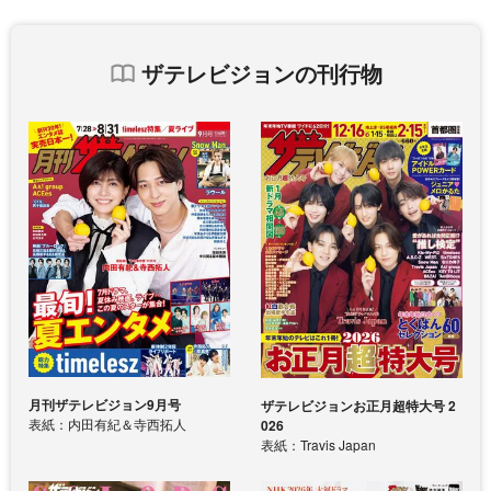
ザテレビジョンの刊行物
月刊ザテレビジョン9月号
ザテレビジョンお正月超特大号 2
表紙：内田有紀＆寺西拓人
026
表紙：Travis Japan