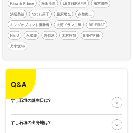
King ＆ Prince
横浜流星
LE SSERAFIM
橋本環奈
浜辺美波
なにわ男子
藤原竜也
赤楚衛二
キングオブコント優勝者
大河ドラマ主演
BE:FIRST
NiziU
永瀬廉
超特急
木村拓哉
ENHYPEN
乃木坂46
Q&A
すし石垣の誕生日は?
すし石垣の出身地は?