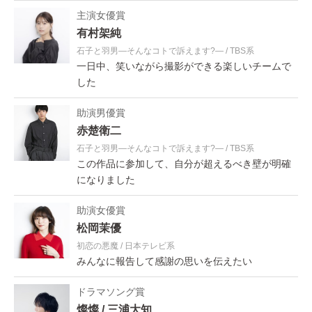
主演女優賞
有村架純
石子と羽男―そんなコトで訴えます?―
TBS系
一日中、笑いながら撮影ができる楽しいチームで
した
助演男優賞
赤楚衛二
石子と羽男―そんなコトで訴えます?―
TBS系
この作品に参加して、自分が超えるべき壁が明確
になりました
助演女優賞
松岡茉優
初恋の悪魔
日本テレビ系
みんなに報告して感謝の思いを伝えたい
ドラマソング賞
燦燦
三浦大知