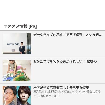
オススメ情報 [PR]
データライブが示す「第三者保守」という選...
おかたづけもできる点がうれしい！ 動物の...
松下洸平＆赤楚衛二も！美男美女特集
横浜流星や板垣瑞生など話題のイケメンや美女のグラ
ビア1500カット超！