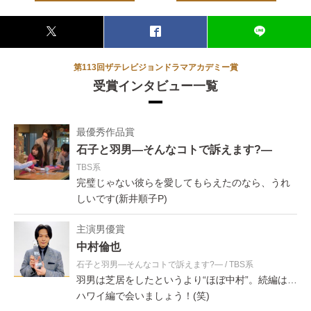
第113回ザテレビジョンドラマアカデミー賞
受賞インタビュー一覧
最優秀作品賞
石子と羽男―そんなコトで訴えます?―
TBS系
完璧じゃない彼らを愛してもらえたのなら、うれ
しいです(新井順子P)
主演男優賞
中村倫也
石子と羽男―そんなコトで訴えます?―
TBS系
羽男は芝居をしたというより“ほぼ中村”。続編は…
ハワイ編で会いましょう！(笑)