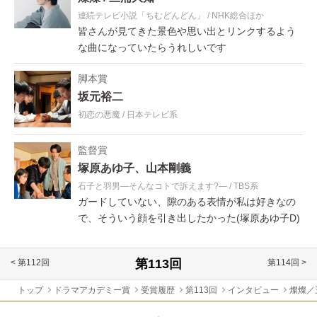
連続テレビ小説「ちむどんどん」
NHK総合ほか
皆さんが見てきた景色や思い出とリンクするよう
な曲になっていたらうれしいです
脚本賞
坂元裕二
初恋の悪魔
日本テレビ系
監督賞
塚原あゆ子、山本剛義
石子と羽男―そんなコトで訴えます?―
TBS系
ガードしていない、隙のある表情が私は好きなの
で、そういう顔を引き出したかった(塚原あゆ子D)
< 第112回
第114回 >
トップ
ドラマアカデミー賞
受賞履歴
第113回
インタビュー
燦燦／