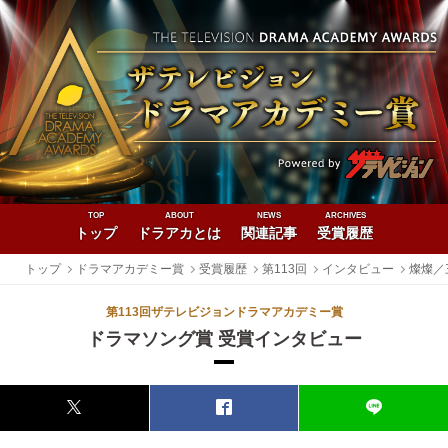
TOP
ABOUT
NEWS
ARCHIVES
トップ
ドラアカとは
関連記事
受賞履歴
トップ
ドラマアカデミー賞
受賞履歴
第113回
インタビュー
燦燦／
第113回ザテレビジョンドラマアカデミー賞
ドラマソング賞 受賞インタビュー