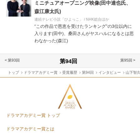
ミニチュアオープニング映像(田中達也氏、
森江康太氏)
連続テレビ小説「ひよっこ」
NHK総合ほか
“この作品で恩恵を受けたランキング”の3位以内に
入ります(田中)、桑田さんがヤスハルになるとは思
わなかった(森江)
< 第93回
第95回 >
トップ
ドラマアカデミー賞
受賞履歴
第94回
インタビュー
山下智
ドラマアカデミー賞 トップ
ドラマアカデミー賞とは