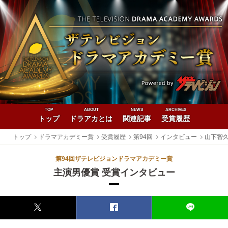
TOP
ABOUT
NEWS
ARCHIVES
トップ
ドラアカとは
関連記事
受賞履歴
トップ
ドラマアカデミー賞
受賞履歴
第94回
インタビュー
山下智
第94回ザテレビジョンドラマアカデミー賞
主演男優賞 受賞インタビュー