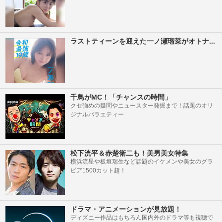
ラストティーンを迎えた一ノ瀬瑠菜がオトナ...
千鳥がMC！「チャンスの時間」
クセ強めの疑問やニュースター発掘まで！話題のオリ
ジナルバラエティー
松下洸平＆赤楚衛二も！美男美女特集
横浜流星や板垣瑞生など話題のイケメンや美女のグラ
ビア1500カット超！
ドラマ・アニメーションが見放題！
ディズニー作品はもちろん国内外のドラマ等も視聴で