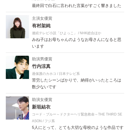
最終回で白石に言われた言葉がすごく響きました
主演女優賞
有村架純
連続テレビ小説「ひよっこ」
NHK総合ほか
みね子はお母ちゃんのようなお母さんになると思
います
助演男優賞
竹内涼真
過保護のカホコ
日本テレビ系
苦労したシーンばかりで、納得がいったところは
数少ないです
助演女優賞
新垣結衣
コード・ブルー～ドクターヘリ緊急救命～THE THIRD SE
ASON
フジ系
5人にとって、とても大切な母校のような作品です