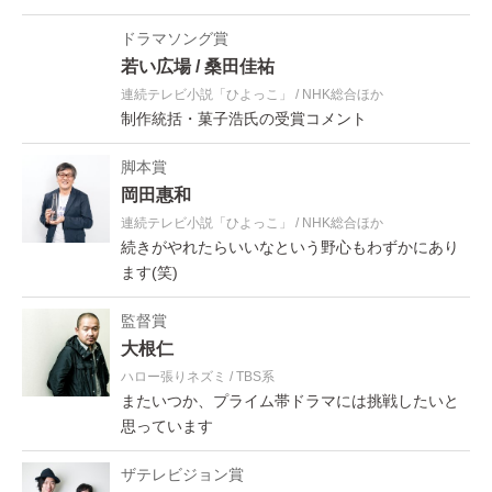
ドラマソング賞
若い広場
桑田佳祐
連続テレビ小説「ひよっこ」
NHK総合ほか
制作統括・菓子浩氏の受賞コメント
脚本賞
岡田惠和
連続テレビ小説「ひよっこ」
NHK総合ほか
続きがやれたらいいなという野心もわずかにあり
ます(笑)
監督賞
大根仁
ハロー張りネズミ
TBS系
またいつか、プライム帯ドラマには挑戦したいと
思っています
ザテレビジョン賞