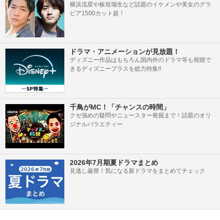
横浜流星や板垣瑞生など話題のイケメンや美女のグラ
ビア1500カット超！
ドラマ・アニメーションが見放題！
ディズニー作品はもちろん国内外のドラマ等も視聴で
きるディズニープラスを総力特集!!
千鳥がMC！「チャンスの時間」
クセ強めの疑問やニュースター発掘まで！話題のオリ
ジナルバラエティー
2026年7月期夏ドラマまとめ
見逃し厳禁！気になる新ドラマをまとめてチェック