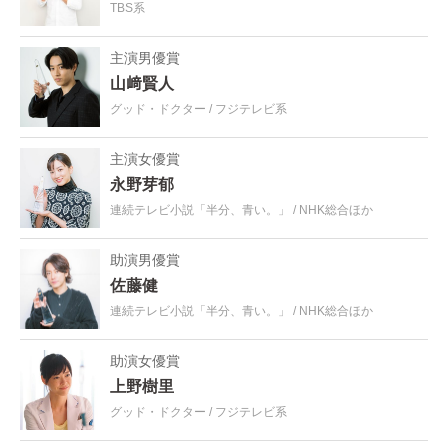
TBS系
主演男優賞
山﨑賢人
グッド・ドクター
フジテレビ系
主演女優賞
永野芽郁
連続テレビ小説「半分、青い。」
NHK総合ほか
助演男優賞
佐藤健
連続テレビ小説「半分、青い。」
NHK総合ほか
助演女優賞
上野樹里
グッド・ドクター
フジテレビ系