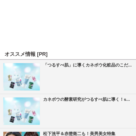
オススメ情報 [PR]
「つるすべ肌」に導くカネボウ化粧品のこだ...
カネボウの酵素研究がつるすべ肌に導く！s...
松下洸平＆赤楚衛二も！美男美女特集