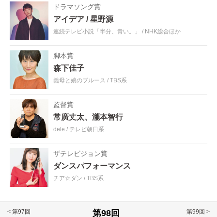
ドラマソング賞
アイデア
星野源
連続テレビ小説「半分、青い。」
NHK総合ほか
脚本賞
森下佳子
義母と娘のブルース
TBS系
監督賞
常廣丈太、瀧本智行
dele
テレビ朝日系
ザテレビジョン賞
ダンスパフォーマンス
チア☆ダン
TBS系
< 第97回
第99回 >