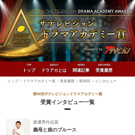
TOP
ABOUT
NEWS
ARCHIVES
トップ
ドラアカとは
関連記事
受賞履歴
トップ
ドラマアカデミー賞
受賞履歴
第98回
インタビュー
第98回ザテレビジョンドラマアカデミー賞
受賞インタビュー一覧
最優秀作品賞
義母と娘のブルース