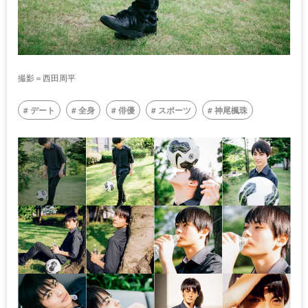
撮影＝西田周平
デート
全身
俳優
スポーツ
神尾楓珠