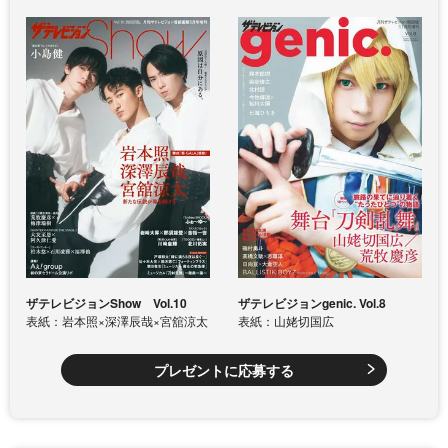
ザテレビジョンShow Vol.10
ザテレビジョンgenic. Vol.8
表紙：岩本照×深澤辰哉×宮舘涼太
表紙：山姥切国広
プレゼントに応募する