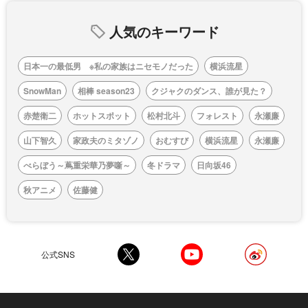
人気のキーワード
日本一の最低男 ※私の家族はニセモノだった
横浜流星
SnowMan
相棒 season23
クジャクのダンス、誰が見た？
赤楚衛二
ホットスポット
松村北斗
フォレスト
永瀬廉
山下智久
家政夫のミタゾノ
おむすび
横浜流星
永瀬廉
べらぼう～蔦重栄華乃夢噺～
冬ドラマ
日向坂46
秋アニメ
佐藤健
公式SNS