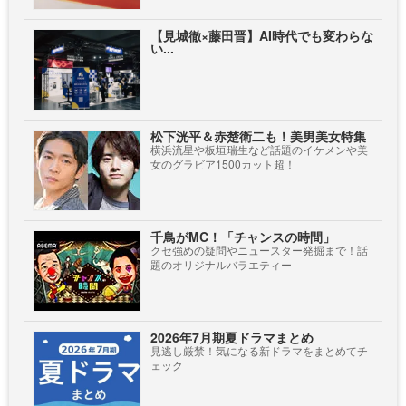
【見城徹×藤田晋】AI時代でも変わらな
い...
松下洸平＆赤楚衛二も！美男美女特集
横浜流星や板垣瑞生など話題のイケメンや美
女のグラビア1500カット超！
千鳥がMC！「チャンスの時間」
クセ強めの疑問やニュースター発掘まで！話
題のオリジナルバラエティー
2026年7月期夏ドラマまとめ
見逃し厳禁！気になる新ドラマをまとめてチ
ェック