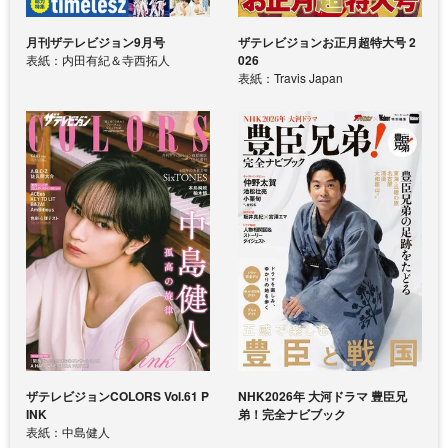
月刊ザテレビジョン9月号
ザテレビジョンお正月超特大号 2
表紙：内田有紀＆寺西拓人
026
表紙：Travis Japan
ザテレビジョンCOLORS Vol.61 P
NHK2026年 大河ドラマ 豊臣兄
INK
弟！完全ナビブック
表紙：中島健人