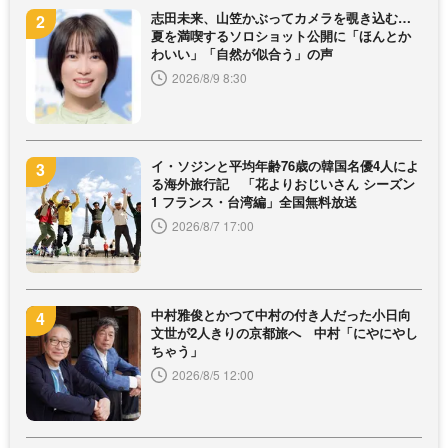
志田未来、山笠かぶってカメラを覗き込む…
夏を満喫するソロショット公開に「ほんとか
わいい」「自然が似合う」の声
2026/8/9 8:30
イ・ソジンと平均年齢76歳の韓国名優4人によ
る海外旅行記 「花よりおじいさん シーズン
1 フランス・台湾編」全国無料放送
2026/8/7 17:00
中村雅俊とかつて中村の付き人だった小日向
文世が2人きりの京都旅へ 中村「にやにやし
ちゃう」
2026/8/5 12:00