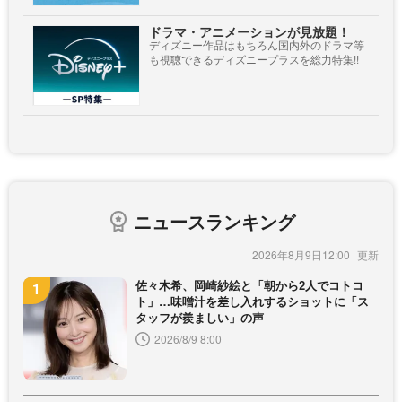
ドラマ・アニメーションが見放題！
ディズニー作品はもちろん国内外のドラマ等
も視聴できるディズニープラスを総力特集!!
ニュースランキング
2026年8月9日12:00
佐々木希、岡崎紗絵と「朝から2人でコトコ
ト」…味噌汁を差し入れするショットに「ス
タッフが羨ましい」の声
2026/8/9 8:00