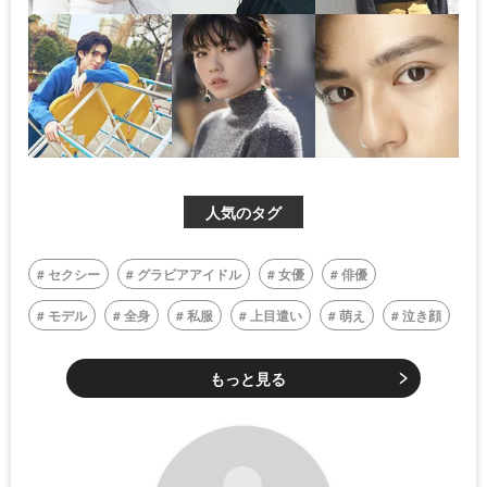
人気のタグ
セクシー
グラビアアイドル
女優
俳優
モデル
全身
私服
上目遣い
萌え
泣き顔
もっと見る