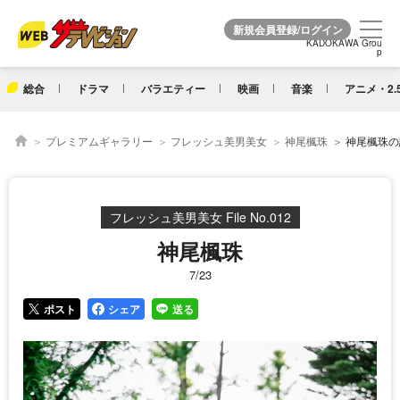
KADOKAWA Grou
KADOKAWA Grou
p
p
総合
ドラマ
バラエティー
映画
音楽
アニメ・2.
プレミアムギャラリー
フレッシュ美男美女
神尾楓珠
神尾楓珠の詳
フレッシュ美男美女 File No.012
神尾楓珠
7/23
ポスト
シェア
送る