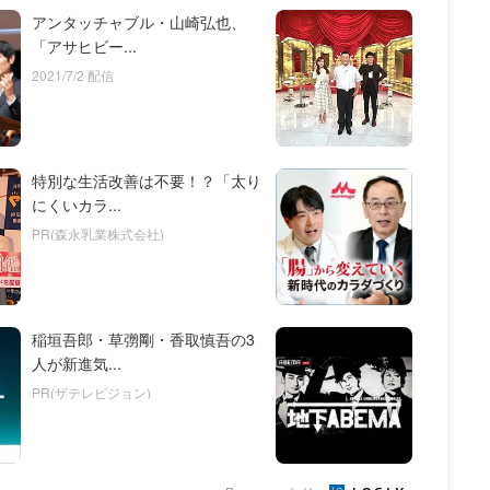
アンタッチャブル・山崎弘也、
「アサヒビー...
2021/7/2 配信
特別な生活改善は不要！？「太り
にくいカラ...
PR(森永乳業株式会社)
稲垣吾郎・草彅剛・香取慎吾の3
人が新進気...
PR(ザテレビジョン)