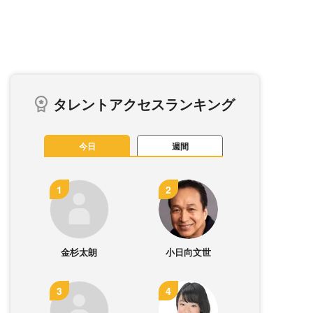
タレントアクセスランキング
今日
週間
金杉太朗
小日向文世