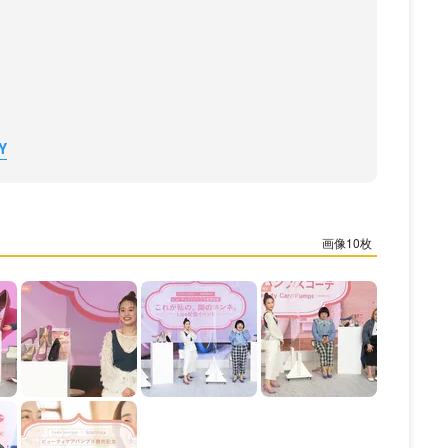
」
Y
10