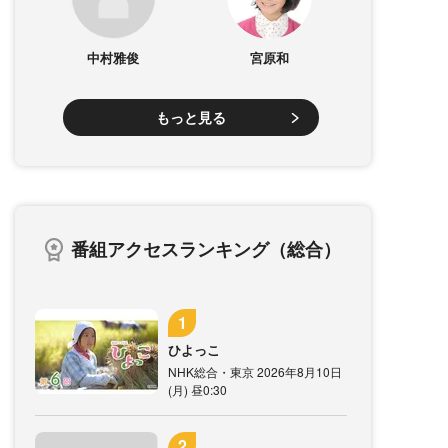
中村雅俊
宮原和
もっと見る
番組アクセスランキング（総合）
ひよっこ
NHK総合・東京 2026年8月10日
(月) 昼0:30