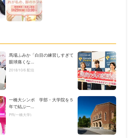
馬場ふみか「白目の練習しすぎて
眼球痛くな...
2018/10/6 配信
一橋大シンポ 学部・大学院を５
年で結ぶ一...
PR(一橋大学)