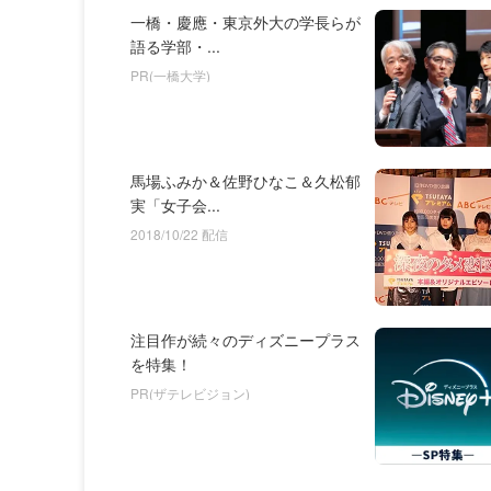
一橋・慶應・東京外大の学長らが
語る学部・...
PR(一橋大学)
馬場ふみか＆佐野ひなこ＆久松郁
実「女子会...
2018/10/22 配信
注目作が続々のディズニープラス
を特集！
PR(ザテレビジョン)