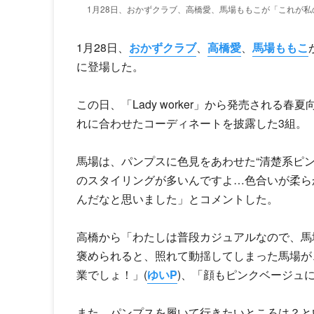
1月28日、おかずクラブ、高橋愛、馬場ももこが「これが私の
1月28日、
おかずクラブ
、
高橋愛
、
馬場ももこ
に登場した。
この日、「Lady worker」から発売され
れに合わせたコーディネートを披露した3組。
馬場は、パンプスに色見をあわせた“清楚系ピ
のスタイリングが多いんですよ…色合いが柔ら
んだなと思いました」とコメントした。
高橋から「わたしは普段カジュアルなので、馬
褒められると、照れて動揺してしまった馬場が
業でしょ！」(
ゆいP
)、「顔もピンクベージュ
また、パンプスを履いて行きたいところは？と