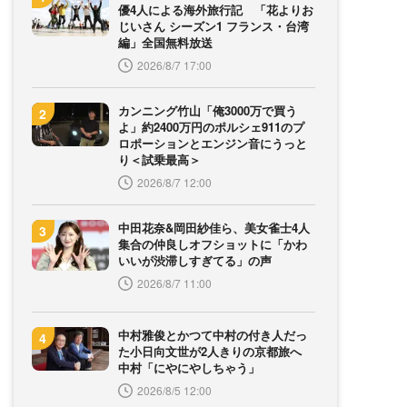
優4人による海外旅行記 「花よりお
じいさん シーズン1 フランス・台湾
編」全国無料放送
2026/8/7 17:00
カンニング竹山「俺3000万で買う
よ」約2400万円のポルシェ911のプ
ロポーションとエンジン音にうっと
り＜試乗最高＞
2026/8/7 12:00
中田花奈&岡田紗佳ら、美女雀士4人
集合の仲良しオフショットに「かわ
いいが渋滞しすぎてる」の声
2026/8/7 11:00
中村雅俊とかつて中村の付き人だっ
た小日向文世が2人きりの京都旅へ
中村「にやにやしちゃう」
2026/8/5 12:00