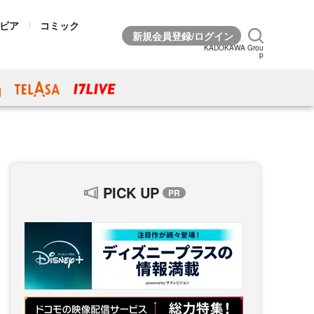
ビア
コミック
KADOKAWA Grou
p
PICK UP