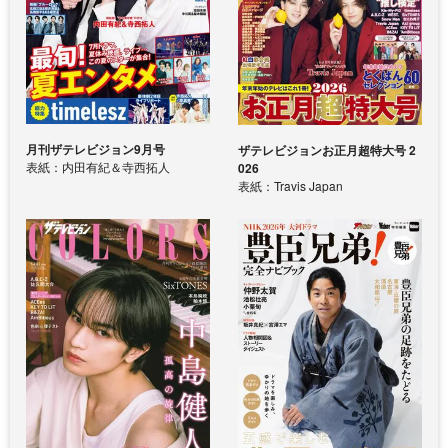
月刊ザテレビジョン9月号
ザテレビジョンお正月超特大号 2
表紙：内田有紀＆寺西拓人
026
表紙：Travis Japan