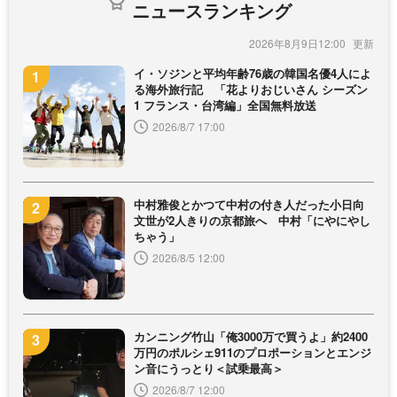
ニュースランキング
2026年8月9日12:00
イ・ソジンと平均年齢76歳の韓国名優4人によ
る海外旅行記 「花よりおじいさん シーズン
1 フランス・台湾編」全国無料放送
2026/8/7 17:00
中村雅俊とかつて中村の付き人だった小日向
文世が2人きりの京都旅へ 中村「にやにやし
ちゃう」
2026/8/5 12:00
カンニング竹山「俺3000万で買うよ」約2400
万円のポルシェ911のプロポーションとエンジ
ン音にうっとり＜試乗最高＞
2026/8/7 12:00