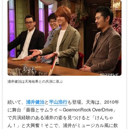
浦井健治は天海祐希との共演に喜ぶ
続いて、
浦井健治
と
平山浩行
も登場。天海は、2010年
に舞台「薔薇とサムライ～GoemonRock OverDrive」
で共演経験のある浦井の姿を見つけると「けんちゃ
ん！」と大興奮！そこで、浦井がミュージカル風に飲