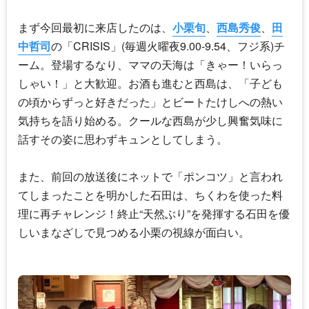
まず今回最初に来店したのは、
小栗旬
、
西島秀俊
、
田
中哲司
の「CRISIS」(毎週火曜夜9.00-9.54、フジ系)チ
ーム。登場するなり、ママの天海は「きゃー！いらっ
しゃい！」と大歓迎。お酒も進むと西島は、「子ども
の頃からずっと好きだった」とビートたけしへの熱い
気持ちを語り始める。クールな西島が少し興奮気味に
話すその姿に思わずキュンとしてしまう。
また、前回の放送後にネットで「ポンコツ」と言われ
てしまったことを明かした石田は、ちくわを使った料
理に再チャレンジ！終止“天然ぶり”を発揮する石田を優
しいまなざしで見つめる小栗の視線が面白い。