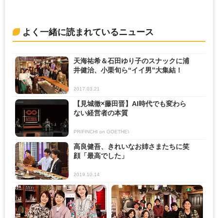
よく一緒に読まれているニュース
天海祐希＆石田ゆり子のスナックに浦
井健治、小栗旬ら“イイ男”大集結！
2017.03.21
【見城徹×藤田晋】AI時代でも変わら
ない経営者の本質
PR(FINCHI on GOETHE)
高良健吾、きれいなお姉さまたちに笑
顔「最高でした」
2019.10.14