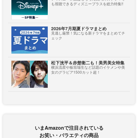
も視聴できるディズニープラスを総力特集!!
2026年7月期夏ドラマまとめ
見逃し厳禁！気になる新ドラマをまとめてチ
ェック
松下洸平＆赤楚衛二も！美男美女特集
横浜流星や板垣瑞生など話題のイケメンや美
女のグラビア1500カット超！
いまAmazonで注目されている
お笑い・バラエティの商品