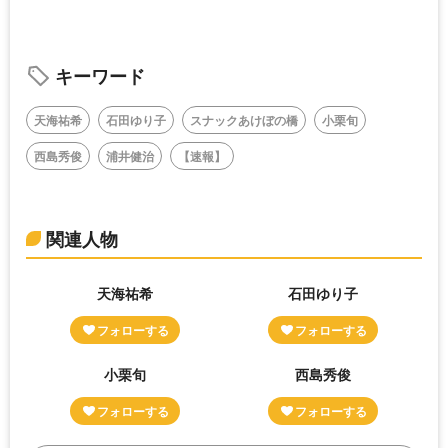
キーワード
天海祐希
石田ゆり子
スナックあけぼの橋
小栗旬
西島秀俊
浦井健治
【速報】
関連人物
天海祐希
石田ゆり子
小栗旬
西島秀俊