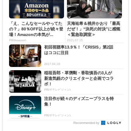
「え、こんなセールやってた
天海祐希＆桃井かおり「最高
の？」80％OFF以上が続々登
だぜ！」“決死の対決”に感慨
場！Amazonの本気が...
＜緊急取調室＞
PR(Amazon)
2021.07.15
初回視聴率13.9％！「CRISIS」第2話
はココに注目
2017.04.18
稲垣吾郎・草彅剛・香取慎吾の3人が
新進気鋭のクリエイターと企画でコラ
ボ！
PR(ザテレビジョン)
注目作が続々のディズニープラスを特
集！
PR(ザテレビジョン)
Recommended by