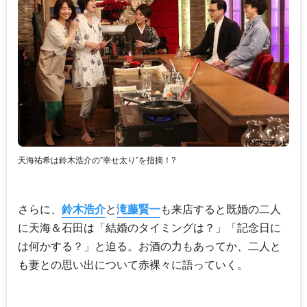
天海祐希は鈴木浩介の”幸せ太り”を指摘！?
さらに、
鈴木浩介
と
滝藤賢一
も来店すると既婚の二人
に天海＆石田は「結婚のタイミングは？」「記念日に
は何かする？」と迫る。お酒の力もあってか、二人と
も妻との思い出について赤裸々に語っていく。