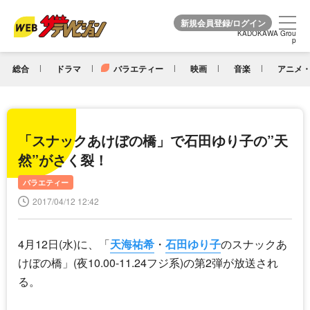
KADOKAWA Grou
KADOKAWA Grou
p
p
総合
ドラマ
バラエティー
映画
音楽
アニメ・
「スナックあけぼの橋」で石田ゆり子の”天
然”がさく裂！
バラエティー
2017/04/12 12:42
4月12日(水)に、「
天海祐希
・
石田ゆり子
のスナックあ
けぼの橋」(夜10.00-11.24フジ系)の第2弾が放送され
る。