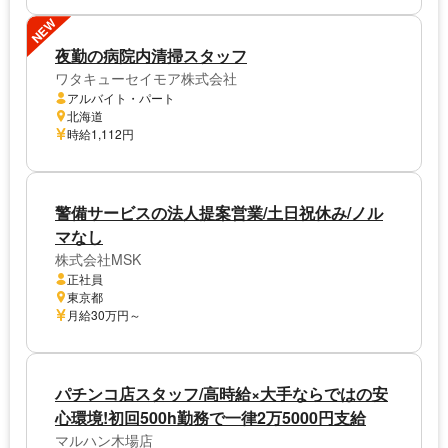
NEW
夜勤の病院内清掃スタッフ
ワタキューセイモア株式会社
アルバイト・パート
北海道
時給1,112円
警備サービスの法人提案営業/土日祝休み/ノル
マなし
株式会社MSK
正社員
東京都
月給30万円～
パチンコ店スタッフ/高時給×大手ならではの安
心環境!初回500h勤務で一律2万5000円支給
マルハン木場店