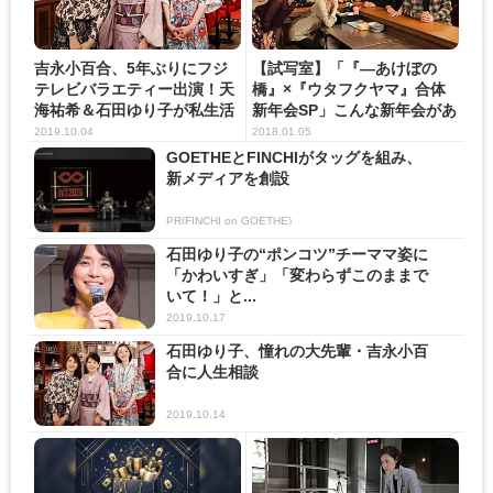
吉永小百合、5年ぶりにフジ
【試写室】「『―あけぼの
テレビバラエティー出演！天
橋』×『ウタフクヤマ』合体
海祐希＆石田ゆり子が私生活
新年会SP」こんな新年会があ
を...
る...
2019.10.04
2018.01.05
GOETHEとFINCHIがタッグを組み、
新メディアを創設
PR(FINCHI on GOETHE)
石田ゆり子の“ポンコツ”チーママ姿に
「かわいすぎ」「変わらずこのままで
いて！」と...
2019.10.17
石田ゆり子、憧れの大先輩・吉永小百
合に人生相談
2019.10.14