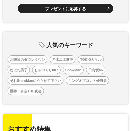
プレゼントに応募する
人気のキーワード
水曜日のダウンタウン
乃木坂工事中
TOKIOカケル
なにわ男子
しゃべくり007
SnowMan
日向坂46
それSnowManにやらせて下さい
キングオブコント優勝者
櫻井・有吉THE夜会
おすすめ特集