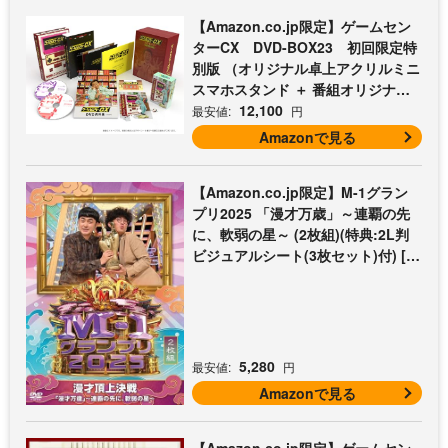
【Amazon.co.jp限定】ゲームセン
ターCX DVD-BOX23 初回限定特
別版 （オリジナル卓上アクリルミニ
スマホスタンド ＋ 番組オリジナル
マイクロファイバークロス（オレン
12,100
最安値:
円
ジ） 付） [DVD]
Amazonで見る
【Amazon.co.jp限定】M-1グラン
プリ2025 「漫才万歳」～連覇の先
に、軟弱の星～ (2枚組)(特典:2L判
ビジュアルシート(3枚セット)付) [D
VD]
5,280
最安値:
円
Amazonで見る