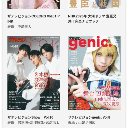
ザテレビジョンCOLORS Vol.61 P
NHK2026年 大河ドラマ 豊臣兄
INK
弟！完全ナビブック
表紙：中島健人
ザテレビジョンShow Vol.10
ザテレビジョンgenic. Vol.8
表紙：岩本照×深澤辰哉×宮舘涼太
表紙：山姥切国広