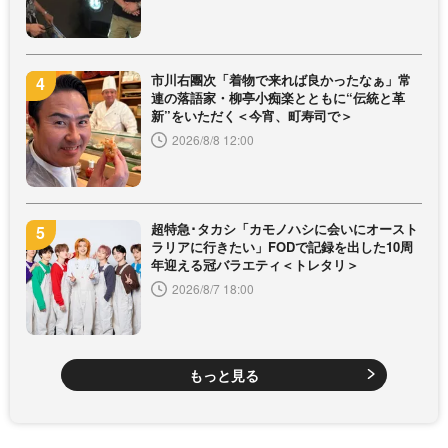
市川右團次「着物で来れば良かったなぁ」常
連の落語家・柳亭小痴楽とともに“伝統と革
新”をいただく＜今宵、町寿司で＞
2026/8/8 12:00
超特急･タカシ「カモノハシに会いにオースト
ラリアに行きたい」FODで記録を出した10周
年迎える冠バラエティ＜トレタリ＞
2026/8/7 18:00
もっと見る