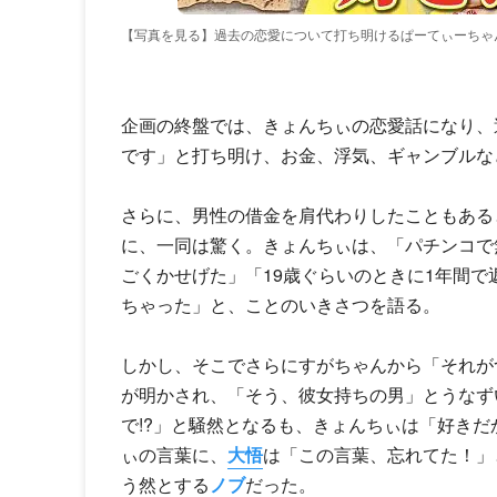
【写真を見る】過去の恋愛について打ち明けるぱーてぃーちゃ
企画の終盤では、きょんちぃの恋愛話になり、
です」と打ち明け、お金、浮気、ギャンブルな
さらに、男性の借金を肩代わりしたこともある
に、一同は驚く。きょんちぃは、「パチンコで
ごくかせげた」「19歳ぐらいのときに1年間
ちゃった」と、ことのいきさつを語る。
しかし、そこでさらにすがちゃんから「それが
が明かされ、「そう、彼女持ちの男」とうなず
で!?」と騒然となるも、きょんちぃは「好き
ぃの言葉に、
大悟
は「この言葉、忘れてた！」
う然とする
ノブ
だった。