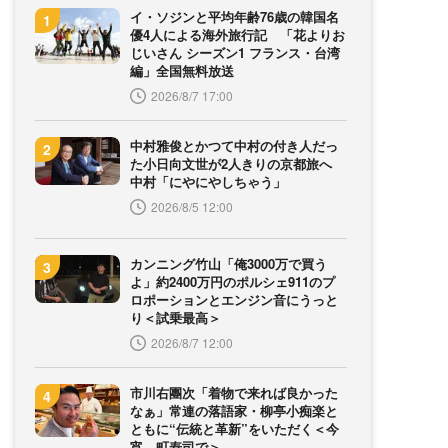
イ・ソジンと平均年齢76歳の韓国名
優4人による海外旅行記 「花よりお
じいさん シーズン1 フランス・台湾
編」全国無料放送
2026/8/7 17:00
中村雅俊とかつて中村の付き人だっ
た小日向文世が2人きりの京都旅へ
中村「にやにやしちゃう」
2026/8/5 12:00
カンニング竹山「俺3000万で買う
よ」約2400万円のポルシェ911のプ
ロポーションとエンジン音にうっと
り＜試乗最高＞
2026/8/7 12:00
市川右團次「着物で来れば良かった
なぁ」常連の落語家・柳亭小痴楽と
ともに“伝統と革新”をいただく＜今
宵、町寿司で＞