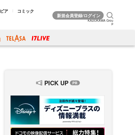
ビア
コミック
KADOKAWA Grou
p
PICK UP